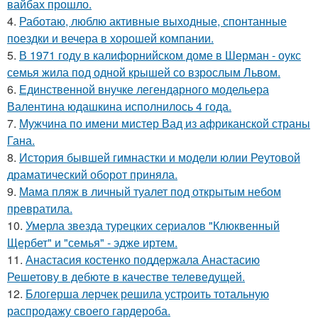
вайбах прошло.
4.
Работаю, люблю активные выходные, спонтанные
поездки и вечера в хорошей компании.
5.
В 1971 году в калифорнийском доме в Шерман - оукс
семья жила под одной крышей со взрослым Львом.
6.
Единственной внучке легендарного модельера
Валентина юдашкина исполнилось 4 года.
7.
Мужчина по имени мистер Вад из африканской страны
Гана.
8.
История бывшей гимнастки и модели юлии Реутовой
драматический оборот приняла.
9.
Мама пляж в личный туалет под открытым небом
превратила.
10.
Умерла звезда турецких сериалов "Клюквенный
Щербет" и "семья" - эдже иртем.
11.
Анастасия костенко поддержала Анастасию
Решетову в дебюте в качестве телеведущей.
12.
Блогерша лерчек решила устроить тотальную
распродажу своего гардероба.