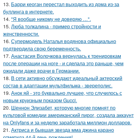
13.
Барри кеоган перестал выходить из дома из-за
буллинга в интернете.
14.
"Я вообще никому не доверяю …".
15.
Люба толкалина - пример стройности и
женственности.
16.
Супермодель Наталья водянова официально
подтвердила свою беременность.
17.
Анастасия Волочкова вернулась к тренировкам
после операции на ноге - и сделала это раньше, чем
ожидали даже врачи в Германии.
18.
В сети активно обсуждают идеальный актерский
состав в адаптации мультфильма - звереполис.
19.
Анок яй - это буквально лучшее, что случилось с
новым круизным показом Gucci.
20.
Шеннон Элизабет, которую многие помнят по
культовой комедии американский пирог, создала аккаунт
на Onlyfans и за неделю заработала миллион долларов.
21.
Актриса и бывшая звезда мма джина карано
отметила 44-й день рождения!