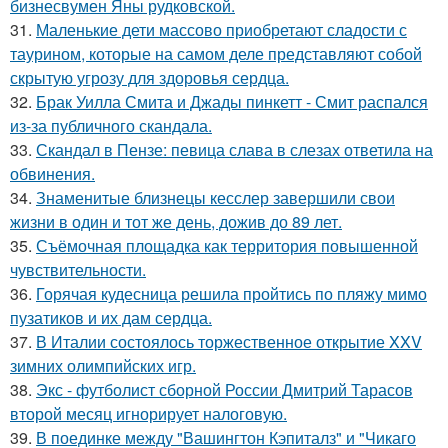
бизнесвумен Яны рудковской.
31.
Маленькие дети массово приобретают сладости с
таурином, которые на самом деле представляют собой
скрытую угрозу для здоровья сердца.
32.
Брак Уилла Смита и Джады пинкетт - Смит распался
из-за публичного скандала.
33.
Скандал в Пензе: певица слава в слезах ответила на
обвинения.
34.
Знаменитые близнецы кесслер завершили свои
жизни в один и тот же день, дожив до 89 лет.
35.
Съёмочная площадка как территория повышенной
чувствительности.
36.
Горячая кудесница решила пройтись по пляжу мимо
пузатиков и их дам сердца.
37.
В Италии состоялось торжественное открытие XXV
зимних олимпийских игр.
38.
Экс - футболист сборной России Дмитрий Тарасов
второй месяц игнорирует налоговую.
39.
В поединке между "Вашингтон Кэпиталз" и "Чикаго