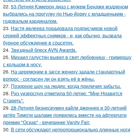
22.
53-Летняя Кэмерон диаз с мужем Бенджи мэдденом
выбрались на прогулку по Нью-йорку с младшеньким -
годовалым кардиналом.
23.
Настя ивлеева порадовала подписчиков новой
серией эффектных снимков - и, как обычно, вызвала
бурное обсуждение в соцсетях.
24.
Звездный блеск AVN Awards.
25.
Михаил галустян вывел в свет любовницу - гримершу
с кольцом в носу.
26.
На церемонии в загсе жениху задали стандартный
вопрос - согласен ли он взять её в жёны.
27.
Позорное шоу на людях: когда приличия забыты.
28.
Риз уизерспун отметила 50-летие: "Мне Нравится
Стареть".
29.
28-Летняя бизнесвумен кайли дженнер и 30-летний
актёр Тимоти шаламе появились вместе на афтерпати
премии "Оскар" - вечеринке Vanity Fair.
30.
В сети обсуждают непропорционально длинные ноги