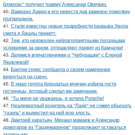
блэкхокс" получил травму Александр Овечкин.
40.
Дамиано Давид и его невеста дав камерон помолвку
подтвердили.
41.
Стали известны новые подробности разрыва Уилла
смита и Джады пинкетт.
42.
Тем, кто недоволен неблагоприятными погодными
условиями за окном, отправляют привет из Камчатки!
43.
Делимся впечатлениями о "Чебурашки" с Еленой
Яковлевой!
44.
Бритни спирс сообщила о своем намерении
вернуться на сцену.
45.
В хмао группа бородатых мужчин избила гостя
гостиницы, который сделал им замечание.
46.
"Ты меня не уважаешь, я хотела Porsche!
47.
Неадекватный водитель на "Ладе" не сумел объехать
"газель" и выместил на ней всю злость.
48.
Дмитрий харатьян, Михаил мамаев и Александр
домогаров из "Гардемаринов" продолжают оставаться
активными.