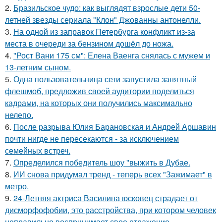
2.
Бразильское чудо: как выглядят взрослые дети 50-
летней звезды сериала "Клон" Джованны антонелли.
3.
На одной из заправок Петербурга конфликт из-за
места в очереди за бензином дошёл до ножа.
4.
"Рост Вани 175 см": Елена Ваенга снялась с мужем и
13-летним сыном.
5.
Одна пользовательница сети запустила занятный
флешмоб, предложив своей аудитории поделиться
кадрами, на которых они получились максимально
нелепо.
6.
После разрыва Юлия Барановская и Андрей Аршавин
почти нигде не пересекаются - за исключением
семейных встреч.
7.
Определился победитель шоу "выжить в Дубае.
8.
ИИ снова придумал тренд - теперь всех "Зажимает" в
метро.
9.
24-Летняя актриса Василина юсковец страдает от
дисморфофобии, это расстройства, при котором человек
неправильно воспринимает свое отражение.