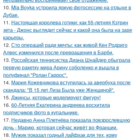
10.
Mia Boyka устроила яркую фотосессию на отдыхе в
Дубае.
11.
Настоящая королева готики: как 55-летняя Кэтрин
зета - Джонс выглядит сейчас и какой она была на заре
карьеры.
12.
Сто операций ради мечты: как живой Кен Родриго
Алвес изменился после превращения в Барби.
13.
Российская теннисистка Диана Шнайдер обыграла
первую ракетку мира Арину соболенко и вышла в
полуфинал "Ролан Гаррос".
14.
Мария Кожевникова вступилась за авербуха после
скандала: "В 15 лет Лиза Была уже Женщиной".
15.
Джинсы, которые моделируют фигуру!
16.
60-Летняя Екатерина андреева восхитила
подписчиков фото в купальнике.
17.
Недавно Анна Плетнёва показала повзрослевшую
дочь - Марию, которая сейчас живёт во Франции.
18.
Мужик показал годный лайфхак для тех, кому