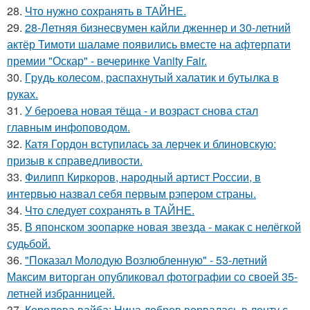
28.
Что нужно сохранять в ТАЙНЕ.
29.
28-Летняя бизнесвумен кайли дженнер и 30-летний
актёр Тимоти шаламе появились вместе на афтерпати
премии "Оскар" - вечеринке Vanity Fair.
30.
Гpyдь колесом, распахнутый халатик и бутылка в
руках.
31.
У бероева новая тёща - и возраст снова стал
главным инфоповодом.
32.
Катя Гордон вступилась за лерчек и блиновскую:
призыв к справедливости.
33.
Филипп Киркоров, народный артист России, в
интервью назвал себя первым рэпером страны.
34.
Что следует сохранять в ТАЙНЕ.
35.
В японском зоопарке новая звезда - макак с нелёгкой
судьбой.
36.
"Показал Молодую Возлюбленную" - 53-летний
Максим виторган опубликовал фотографии со своей 35-
летней избранницей.
37.
Королева вайба: Нина добрев ворвалась в ленту с