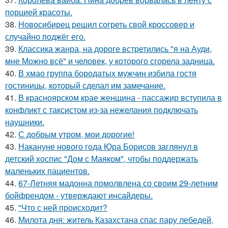
порцией красоты.
38.
Новосибирец решил согреть свой кроссовер и
случайно поджёг его.
39.
Классика жанра, на дороге встретились "я на Ауди,
мне Можно всё" и человек, у которого сгорела задница.
40.
В хмао группа бородатых мужчин избила гостя
гостиницы, который сделал им замечание.
41.
В красноярском крае женщина - пассажир вступила в
конфликт с таксистом из-за нежелания подключать
наушники.
42.
С добрым утром, мои дорогие!
43.
Накануне нового года Юра Борисов заглянул в
детский хоспис "Дом с Маяком", чтобы поддержать
маленьких пациентов.
44.
67-Летняя мадонна помолвлена со своим 29-летним
бойфрендом - утверждают инсайдеры.
45.
"Что с ней происходит?
46.
Милота дня: житель Казахстана спас пару лебедей,