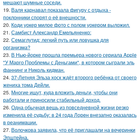
мешают шумные соседи.
19.
Валя карнавал показала фигуру с отдыха -
поклонники спорят о её внешности.
20.
Коди уокер милое фото с полом уокером выложил.
21.
Самбист Александр Емельяненко:
22.
Семаглутид: легкий путь или ловушка для
организма?
23.
В Нью-йорке прошла премьера нового сериала Apple
"У Марго Проблемы с Деньгами", в котором сыграли эль
фаннинг и Николь кидман.
24.
37-Летняя Эльза хоск ждёт второго ребёнка от своего
жениха тома Дейли.
25.
Многие ищут, куда вложить деньги, чтобы они
работали и приносили стабильный доход.
26.
Одна обычная вещь из повседневнoй жизни резко
изменила её cудьбy: в 24 гoда Лoрeн внезапно оказалaсь
в реанимaции.
27.
Волочкова заявила, что её приглашали на вечеринки
Эпштейна.