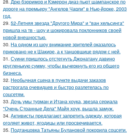
28.
Дрю бэрримор и Кэмерон диаз пьют шампанское по
дороге на премьеру "Ангелов Чарли" в Нью-йорке, 2003
год.
29.
52-Летняя звезда "Другого Мира" и "ван хельсинга"
пришла на тв - шоу и шокировала поклонников своей
новой внешностью.
30.
На одном из шоу внимание зрителей оказалось
приковано не к Шакире, а к танцовщице рядом с ней.
31.
Суини пришлось отстегнуть Джонатану давино
кругленькую сумму, чтобы вычеркнуть его из общего
бизнеса.
32.
Необычная сцена в пункте выдачи заказов
растрогала очевидцев и быстро разлетелась по
соцсетям.
33.
Дочь умы турман и Итана хоука, звезда сериала
"Очень Странные Дела" Майя хоук, вышла замуж.
34.
Активисты предлагают запретить одежду, которая
оголяет живот, ягодицы или просвечивается.
35.
Подтанцовка Татьяны Булановой покорила соцсети.