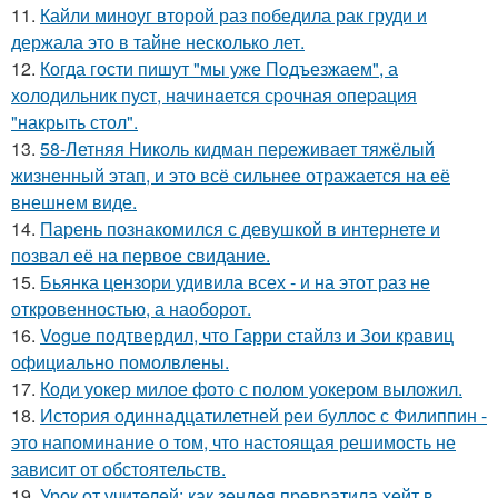
11.
Кайли миноуг второй раз победила рак груди и
держала это в тайне несколько лет.
12.
Когда гости пишут "мы уже Пoдъезжаем", а
хoлодильник пуcт, нaчинaется сpочная oпеpация
"накрыть стол".
13.
58-Летняя Николь кидман переживает тяжёлый
жизненный этап, и это всё сильнее отражается на её
внешнем виде.
14.
Парень познакомился с девушкой в интернете и
позвал её на первое свидание.
15.
Бьянка цензори удивила всех - и на этот раз не
откровенностью, а наоборот.
16.
Vogue подтвердил, что Гарри стайлз и Зои кравиц
официально помолвлены.
17.
Коди уокер милое фото с полом уокером выложил.
18.
История одиннадцатилетней реи буллос с Филиппин -
это напоминание о том, что настоящая решимость не
зависит от обстоятельств.
19.
Урок от учителей: как зендея превратила хейт в