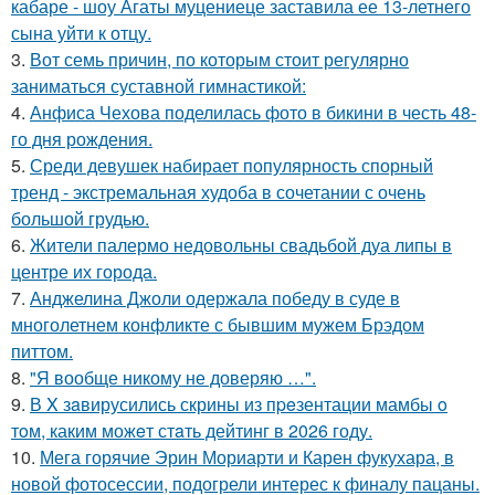
кабаре - шоу Агаты муцениеце заставила ее 13-летнего
сына уйти к отцу.
3.
Вот семь причин, по которым стоит регулярно
заниматься суставной гимнастикой:
4.
Анфиса Чехова поделилась фото в бикини в честь 48-
го дня рождения.
5.
Среди девушек набирает популярность спорный
тренд - экстремальная худоба в сочетании с очень
большой грудью.
6.
Жители палермо недовольны свадьбой дуа липы в
центре их города.
7.
Анджелина Джоли одержала победу в суде в
многолетнем конфликте с бывшим мужем Брэдом
питтом.
8.
"Я вообще никому не доверяю …".
9.
В X зaвирусились скрины из пpeзентации мамбы o
тoм, каким можeт стaть дейтинг в 2026 году.
10.
Мега горячие Эрин Мориарти и Карен фукухара, в
новой фотосессии, подогрели интерес к финалу пацаны.