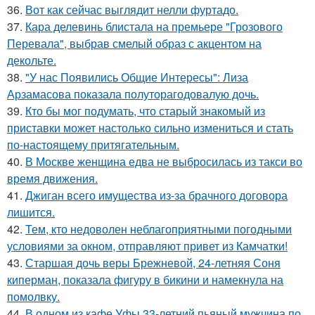
36.
Вот как сейчас выглядит нелли фуртадо.
37.
Кара делевинь блистала на премьере "Грозового
Перевала", выбрав смелый образ с акцентом на
декольте.
38.
"У нас Появились Общие Интересы": Лиза
Арзамасова показала полуторагодовалую дочь.
39.
Кто бы мог подумать, что старый знакомый из
приставки может настолько сильно измениться и стать
по-настоящему притягательным.
40.
В Москве женщина едва не выбросилась из такси во
время движения.
41.
Джиган всего имущества из-за брачного договора
лишится.
42.
Тем, кто недоволен неблагоприятными погодными
условиями за окном, отправляют привет из Камчатки!
43.
Старшая дочь веры Брежневой, 24-летняя Соня
киперман, показала фигуру в бикини и намекнула на
помолвку.
44.
В одном из кафе Уфы 33-летний пьяный мужчина по