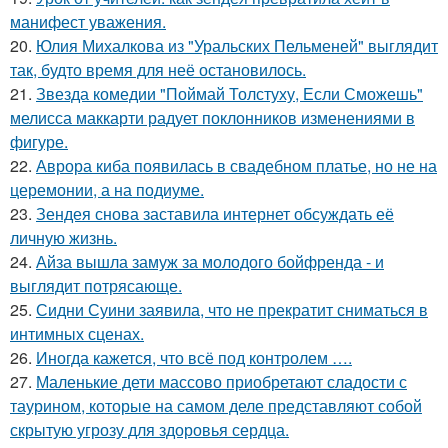
манифест уважения.
20.
Юлия Михалкова из "Уральских Пельменей" выглядит
так, будто время для неё остановилось.
21.
Звезда комедии "Поймай Толстуху, Если Сможешь"
мелисса маккарти радует поклонников изменениями в
фигуре.
22.
Аврора киба появилась в свадебном платье, но не на
церемонии, а на подиуме.
23.
Зендея снова заставила интернет обсуждать её
личную жизнь.
24.
Айза вышла замуж за молодого бойфренда - и
выглядит потрясающе.
25.
Сидни Суини заявила, что не прекратит сниматься в
интимных сценах.
26.
Иногда кажется, что всё под контролем ….
27.
Маленькие дети массово приобретают сладости с
таурином, которые на самом деле представляют собой
скрытую угрозу для здоровья сердца.