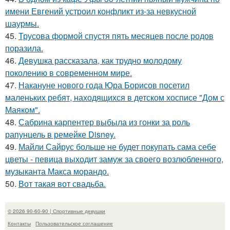
имени Евгений устроил конфликт из-за невкусной
шаурмы.
45.
Трусова формой спустя пять месяцев после родов
поразила.
46.
Девушка рассказала, как трудно молодому
поколению в современном мире.
47.
Накануне нового года Юра Борисов посетил
маленьких ребят, находящихся в детском хосписе "Дом с
Маяком".
48.
Сабрина карпентер выбыла из гонки за роль
рапунцель в ремейке Disney.
49.
Майли Сайрус больше не будет покупать сама себе
цветы - певица выходит замуж за своего возлюбленного,
музыканта Макса морандо.
50.
Вот такая вот свадьба.
© 2026 90-60-90 | Спортивные девушки
Контакты
Пользовательское соглашение