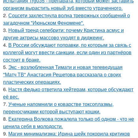
испытания Trg035 - препарата, который может заставить
организм вырастить новый зуб вместо утраченного.
2.
Соцсети захлестнула волна тревожных сообщений о
загадочном "Июньском Феномене".
3.
Новый тренд селебрити: почему Кристина асмус и
другие актрисы массово уходят в диджеинг.
4.
В России обсуждают поправки, по которым за связь с
коллегой могут ввести санкции, если один из партнёров
состоит в браке.
5.
Экс - возлюбленная Тимати и новая телеведущая
"Матч ТВ" Анастасия Решетова рассказала о своих
пластических операциях.
6.
Настя федько ответила хейтерам, которые обсуждают
её вес.
7.
Ученые напомнили о коварстве токсоплазмы,
переносчиками которой выступают кошки.
8.
Екатерина Волкова пожалела только об одном - что не
ценила себя в молодости.
9.
Магия минимализма: Ирина шейк покорила критиков