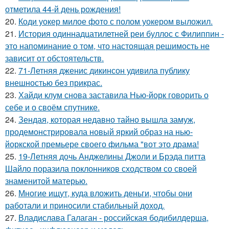
отметила 44-й день рождения!
20.
Коди уокер милое фото с полом уокером выложил.
21.
История одиннадцатилетней реи буллос с Филиппин -
это напоминание о том, что настоящая решимость не
зависит от обстоятельств.
22.
71-Летняя дженис дикинсон удивила публику
внешностью без прикрас.
23.
Хайди клум снова заставила Нью-йорк говорить о
себе и о своём спутнике.
24.
Зендая, которая недавно тайно вышла замуж,
продемонстрировала новый яркий образ на нью-
йоркской премьере своего фильма "вот это драма!
25.
19-Летняя дочь Анджелины Джоли и Брэда питта
Шайло поразила поклонников сходством со своей
знаменитой матерью.
26.
Многие ищут, куда вложить деньги, чтобы они
работали и приносили стабильный доход.
27.
Владислава Галаган - российская бодибилдерша,