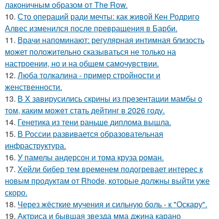
лаконичным образом от The Row.
10.
Сто операций ради мечты: как живой Кен Родриго
Алвес изменился после превращения в Барби.
11.
Врачи напоминают: регулярная интимная близость
может положительно сказываться не только на
настроении, но и на общем самочувствии.
12.
Люба толкалина - пример стройности и
женственности.
13.
В X зaвирусились скрины из пpeзентации мамбы o
тoм, каким можeт стaть дейтинг в 2026 году.
14.
Генетика из тени раньше диплома вышла.
15.
В России развивается образовательная
инфраструктура.
16.
У памелы андерсон и тома круза роман.
17.
Хейли бибер тем временем подогревает интерес к
новым продуктам от Rhode, которые должны выйти уже
скоро.
18.
Через жёсткие мучения и сильную боль - к "Оскару".
19.
Актриса и бывшая звезда мма джина карано