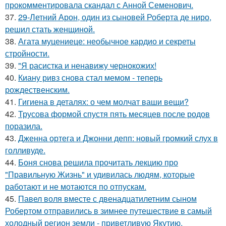
прокомментировала скандал с Анной Семенович.
37.
29-Летний Арон, один из сыновей Роберта де ниро,
решил стать женщиной.
38.
Агата муцениеце: необычное кардио и секреты
стройности.
39.
"Я расистка и ненавижу чернокожих!
40.
Киану ривз снова стал мемом - теперь
рождественским.
41.
Гигиена в деталях: о чем молчат ваши вещи?
42.
Трусова формой спустя пять месяцев после родов
поразила.
43.
Дженна ортега и Джонни депп: новый громкий слух в
голливуде.
44.
Боня снова решила прочитать лекцию про
"Правильную Жизнь" и удивилась людям, которые
работают и не мотаются по отпускам.
45.
Павел воля вместе с двенадцатилетним сыном
Робертом отправились в зимнее путешествие в самый
холодный регион земли - приветливую Якутию.