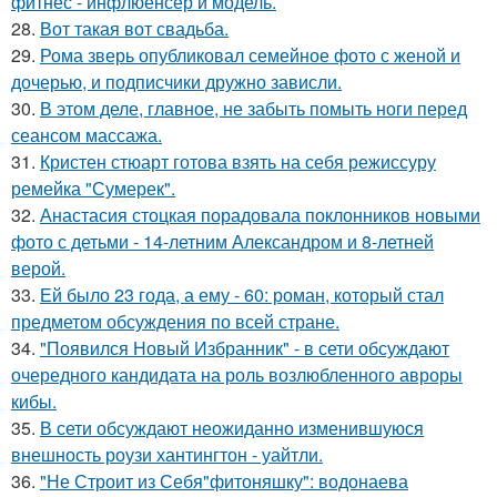
фитнес - инфлюенсер и модель.
28.
Вот такая вот свадьба.
29.
Рома зверь опубликовал семейное фото с женой и
дочерью, и подписчики дружно зависли.
30.
В этом деле, главное, не забыть помыть ноги перед
сеансом массажа.
31.
Кристен стюарт готова взять на себя режиссуру
ремейка "Сумерек".
32.
Анастасия стоцкая порадовала поклонников новыми
фото с детьми - 14-летним Александром и 8-летней
верой.
33.
Ей было 23 года, а ему - 60: роман, который стал
предметом обсуждения по всей стране.
34.
"Появился Новый Избранник" - в сети обсуждают
очередного кандидата на роль возлюбленного авроры
кибы.
35.
В сети обсуждают неожиданно изменившуюся
внешность роузи хантингтон - уайтли.
36.
"Не Строит из Себя"фитоняшку": водонаева