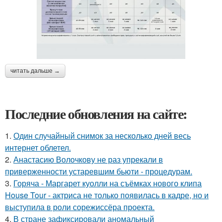
читать дальше →
Последние обновления на сайте:
1.
Один случайный снимок за несколько дней весь
интернет облетел.
2.
Анастасию Волочкову не раз упрекали в
приверженности устаревшим бьюти - процедурам.
3.
Горяча - Маргарет куолли на съёмках нового клипа
House Tour - актриса не только появилась в кадре, но и
выступила в роли сорежиссёра проекта.
4.
В стране зафиксировали аномальный