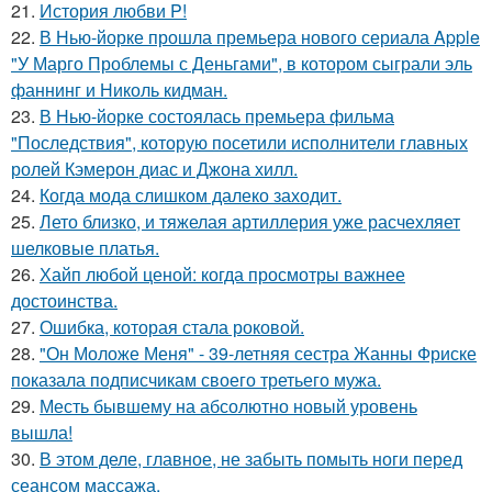
21.
История любви P!
22.
В Нью-йорке прошла премьера нового сериала Apple
"У Марго Проблемы с Деньгами", в котором сыграли эль
фаннинг и Николь кидман.
23.
В Нью-йорке состоялась премьера фильма
"Последствия", которую посетили исполнители главных
ролей Кэмерон диас и Джона хилл.
24.
Когда мода слишком далеко заходит.
25.
Лето близко, и тяжелая артиллерия уже расчехляет
шелковые платья.
26.
Хайп любой ценой: когда просмотры важнее
достоинства.
27.
Ошибка, которая стала роковой.
28.
"Он Моложе Меня" - 39-летняя сестра Жанны Фриске
показала подписчикам своего третьего мужа.
29.
Месть бывшему на абсолютно новый уровень
вышла!
30.
В этом деле, главное, не забыть помыть ноги перед
сеансом массажа.