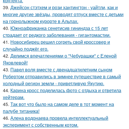
контента.
39.
Джейсон стэтхем и рози хантингтон - уайтли, как и
многие другие звёзды, проводят отпуск вместе с детьми
на горнолыжном курорте в Альпах.
40.
Южноафриканка сенетисив гининдза с 15 лет
страдает от редкого заболевания - гигантомастии.
41.
Новосибирец решил согреть свой кроссовер и
случайно поджёг его.
42.
Делимся впечатлениями о "Чебурашки" с Еленой
Яковлевой!
43.
Павел воля вместе с двенадцатилетним сыном
Робертом отправились в зимнее путешествие в самый
холодный регион земли - приветливую Якутию.
44.
Карина кросс поделилась фото с отдыха и ответила
хейтерам.
45.
Так вот что было на самом деле в тот момент на
палубе титаника!
46.
Алена водонаева провела интеллектуальный
эксперимент с собственным котом.