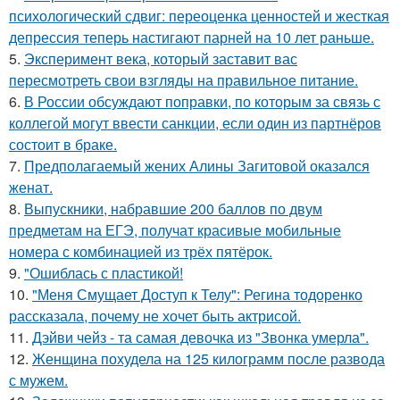
психологический сдвиг: переоценка ценностей и жесткая
депрессия теперь настигают парней на 10 лет раньше.
5.
Эксперимент века, который заставит вас
пересмотреть свои взгляды на правильное питание.
6.
В России обсуждают поправки, по которым за связь с
коллегой могут ввести санкции, если один из партнёров
состоит в браке.
7.
Предполагаемый жених Алины Загитовой оказался
женат.
8.
Выпускники, набравшие 200 баллов по двум
предметам на ЕГЭ, получат красивые мобильные
номера с комбинацией из трёх пятёрок.
9.
"Ошиблась с пластикой!
10.
"Меня Смущает Доступ к Телу": Регина тодоренко
рассказала, почему не хочет быть актрисой.
11.
Дэйви чейз - та самая девочка из "Звонка умерла".
12.
Женщина похудела на 125 килограмм после развода
с мужем.