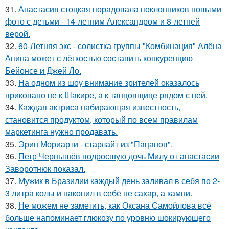
31.
Анастасия стоцкая порадовала поклонников новыми
фото с детьми - 14-летним Александром и 8-летней
верой.
32.
60-Летняя экс - солистка группы "Комбинация" Алёна
Апина может с лёгкостью составить конкуренцию
Бейонсе и Джей Ло.
33.
На одном из шоу внимание зрителей оказалось
приковано не к Шакире, а к танцовщице рядом с ней.
34.
Каждая актриса набирающая известность,
становится продуктом, который по всем правилам
маркетинга нужно продавать.
35.
Эрин Мориарти - старлайт из "Пацанов".
36.
Петр Чернышёв подросшую дочь Милу от анастасии
Заворотнюк показал.
37.
Мужик в Бразилии каждый день заливал в себя по 2-
3 литра колы и накопил в себе не сахар, а камни.
38.
Не можем не заметить, как Оксана Самойлова всё
больше напоминает глюкозу по уровню шокирующего