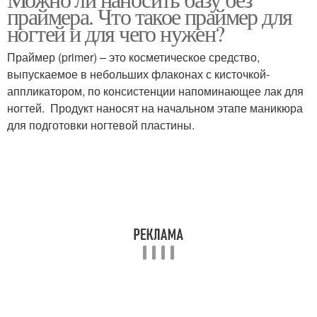
Кислотный праймер
Праймер на ногти
праймера. Что такое праймер для
ногтей и для чего нужен?
Праймер (primer) – это косметическое средство,
Бескислотные
выпускаемое в небольших флаконах с кисточкой-
Полигель без праймера
праймеры
аппликатором, по консистенции напоминающее лак для
ногтей. Продукт наносят на начальном этапе маникюра
для подготовки ногтевой пластины.