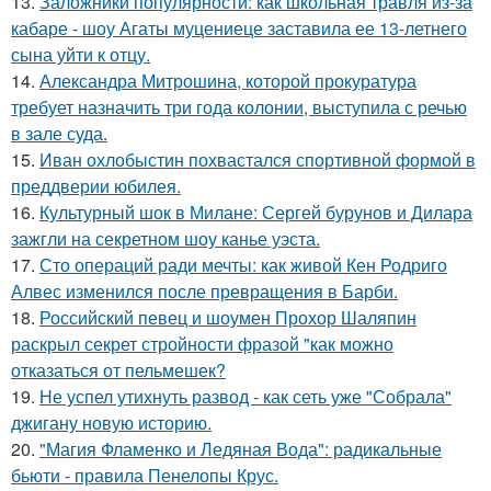
13.
Заложники популярности: как школьная травля из-за
кабаре - шоу Агаты муцениеце заставила ее 13-летнего
сына уйти к отцу.
14.
Александра Митрошина, которой прокуратура
требует назначить три года колонии, выступила с речью
в зале суда.
15.
Иван охлобыстин похвастался спортивной формой в
преддверии юбилея.
16.
Культурный шок в Милане: Сергей бурунов и Дилара
зажгли на секретном шоу канье уэста.
17.
Сто операций ради мечты: как живой Кен Родриго
Алвес изменился после превращения в Барби.
18.
Российский певец и шоумен Прохор Шаляпин
раскрыл секрет стройности фразой "как можно
отказаться от пельмешек?
19.
Не успел утихнуть развод - как сеть уже "Собрала"
джигану новую историю.
20.
"Магия Фламенко и Ледяная Вода": радикальные
бьюти - правила Пенелопы Крус.