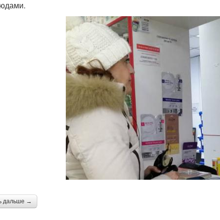
юдами.
ь дальше →