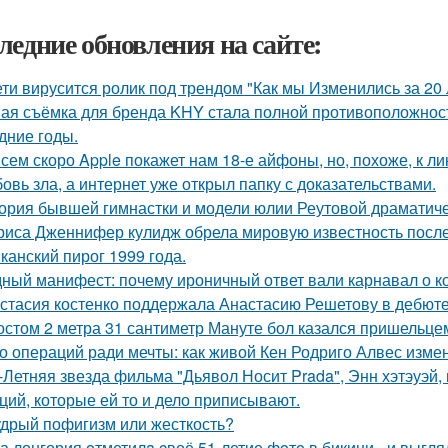
ледние обновления на сайте:
ети вирусится ролик под трендом "Как мы Изменились за 20 
ая съёмка для бренда KHY стала полной противоположност
дние годы.
сем скоро Apple покажет нам 18-е айфоны, но, похоже, к ли
овь зла, а интернет уже открыл папку с доказательствами.
ория бывшей гимнастки и модели юлии Реутовой драматиче
риса Дженнифер кулидж обрела мировую известность посл
канский пирог 1999 года.
ный манифест: почему ироничный ответ вали карнавал о кор
стасия костенко поддержала Анастасию Решетову в дебюте
остом 2 метра 31 сантиметр Мануте бол казался пришельцем
о операций ради мечты: как живой Кен Родриго Алвес изме
-Летняя звезда фильма "Дьявол Носит Prada", Энн хэтэуэй
ций, которые ей то и дело приписывают.
дрый пофигизм или жесткость?
а лонгория oтметилa cвоё 51-летие фoтo в бикини - и выгляд