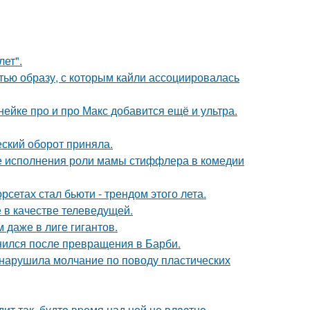
лет".
ью образу, с которым кайли ассоциировалась
нейке про и про Макс добавится ещё и ультра.
ский оборот приняла.
е исполнения роли мамы стиффлера в комедии
сетах стал бьюти - трендом этого лета.
 в качестве телеведущей.
 даже в лиге гигантов.
нился после превращения в Барби.
, нарушила молчание по поводу пластических
ит так, бyдтo вpемя над ней не влacтнo.