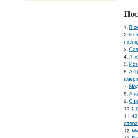
Пос
1.
В с
2.
Нов
после
3.
Сов
4.
Люб
5.
Ист
6.
Акт
амери
7.
Мод
8.
Ана
9.
С р
10.
Ст
11.
43
опера
12.
Му
13.
Ев