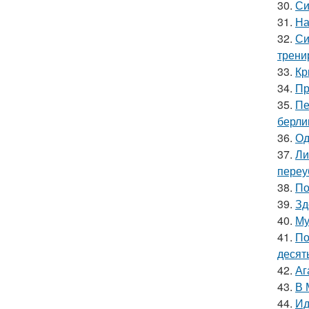
30.
Си
31.
На
32.
Си
трени
33.
Кр
34.
Пр
35.
Пе
берли
36.
Од
37.
Ли
переу
38.
По
39.
Зд
40.
Му
41.
По
десять
42.
Аг
43.
В 
44.
Ид