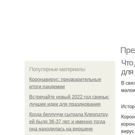
Пре
Что 
Популярные материалы
для
Коронавирус: предварительные
В свя
итоги пандемии
малои
Встречайте новый 2022 год свиньи:
лучшие идеи для празднования
Истор
Когда беллуччи сыграла Клеопатру,
Корон
ей было 36-37 лет, и именно тогда
корон
она находилась на вершине
вирус