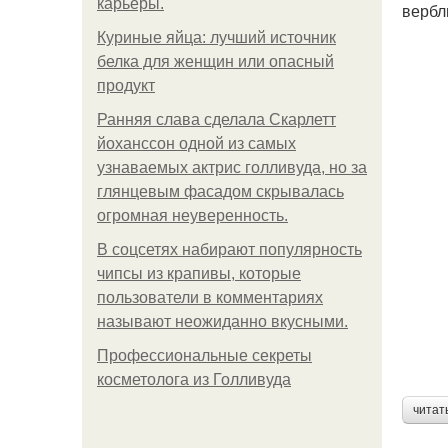
карьеры.
вербл
Куриные яйца: лучший источник
белка для женщин или опасный
продукт
Ранняя слава сделала Скарлетт
йоханссон одной из самых
узнаваемых актрис голливуда, но за
глянцевым фасадом скрывалась
огромная неуверенность.
В соцсетях набирают популярность
чипсы из крапивы, которые
пользователи в комментариях
называют неожиданно вкусными.
Профессиональные секреты
косметолога из Голливуда
читат