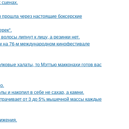
 сценах.
н прошла через настоящие боксерские
ерек".
волосы липнут к лицу, а резинки нет.
м на 76-м международном кинофестивале
елковые халаты, то Мэттью макконахи готов вас
о.
лы и накопил в себе не сахар, а камни.
 утрачивает от 3 до 5% мышечной массы каждые
вижения.