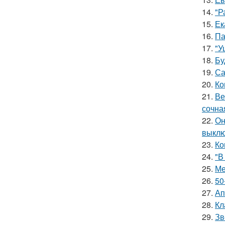
14.
"Р
15.
Ек
16.
Па
17.
"У
18.
Бу
19.
Са
20.
Ко
21.
Ве
сочна
22.
Он
выклю
23.
Ко
24.
"В
25.
Ме
26.
50
27.
Ап
28.
Кл
29.
Зв