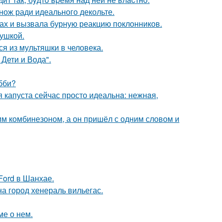
нож ради идеального декольте.
ах и вызвала бурную реакцию поклонников.
вушкой.
я из мультяшки в человека.
Дети и Вода".
бби?
я капуста сейчас просто идеальнa: нежнaя,
им комбинезоном, а он пришёл с одним словом и
Ford в Шанхае.
а город хенераль вильегас.
ме о нем.