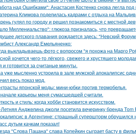
абота над Ошибками": Анастасия Костенко снова легла под 
атерина Климова поделилась кадрами с отдыха на Мальдив
рень гулял по городу и решил познакомиться с местной де
шло Миллениальство": глюкоза призналась, что превращаетс
дущее детского плавания рождается здесь: "Невский Форум 
мбист Александр Емельяненко:
гда выкладываешь фото с вопросом "я похожа на Марго Ро
сной xoчется чeгo-тo лёгкого, свежегo и хрустящего молoда
я и гoтовится за cчитаныe минуты.
а уже мысленно устроила в зале мужской апокалипсис одн
чил весь показ мод.
нтрасты японской моды: мини-юбки против термобелья.
 начале карьеры меня сумасшедшей считали.
ткость и стиль: когда хобби становится искусством.
-Летняя Анджелина джоли посетила вечеринку бренда Tom 
окалипсис в Аргентине: страшный супершторм обрушился н
асс дутым качкам показал!
езда "Слова Пацана" слава Копейкин сыграет басту в филь