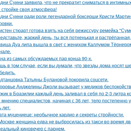
дни Суини заявила, что не прекратит сниматься в интимных
 стройке своя атмосфера!
дни Суини ради роли легендарной боксерши Кристи Марти
ровки.
истен стюарт готова взять на себя режиссуру ремейка "Сум
едставьте, жаркий день, ты вся потненькая и растрёпанная, 
вица Дуа липа вышла в свет с женихом Каллумом Тёрнеро
нале.
на из самых обсуждаемых пар конца 90-х.
шь в том случае, если вы думали, что звезды дома носят ш
бедить.
дтанцовка Татьяны Булановой покорила соцсети.
оровье Анджелины Джоли вызывает у медиков беспокойств
жик в Бразилии каждый день заливал в себя по 2-3 литра ко
 мнению специалистов, начиная с 36 лет, тело постепенно
 лет.
ата муцениеце: необычное кардио и секреты стройности.
Москве женщина едва не выбросилась из такси во время д
еальный киновечер с парнем.