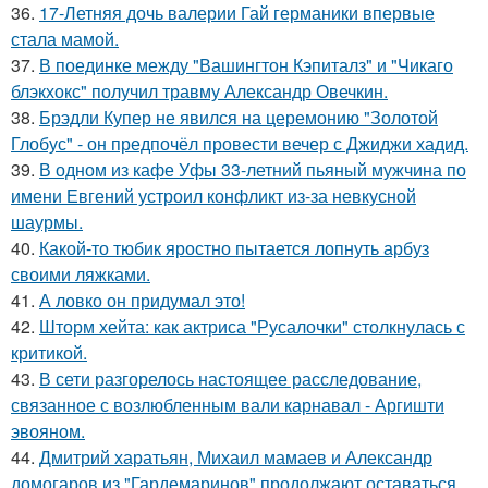
36.
17-Летняя дочь валерии Гай германики впервые
стала мамой.
37.
В поединке между "Вашингтон Кэпиталз" и "Чикаго
блэкхокс" получил травму Александр Овечкин.
38.
Брэдли Купер не явился на церемонию "Золотой
Глобус" - он предпочёл провести вечер с Джиджи хадид.
39.
В одном из кафе Уфы 33-летний пьяный мужчина по
имени Евгений устроил конфликт из-за невкусной
шаурмы.
40.
Какой-то тюбик яростно пытается лопнуть арбуз
своими ляжками.
41.
А ловко он придумал это!
42.
Шторм хейта: как актриса "Русалочки" столкнулась с
критикой.
43.
В сети разгорелось настоящее расследование,
связанное с возлюбленным вали карнавал - Аргишти
эвояном.
44.
Дмитрий харатьян, Михаил мамаев и Александр
домогаров из "Гардемаринов" продолжают оставаться