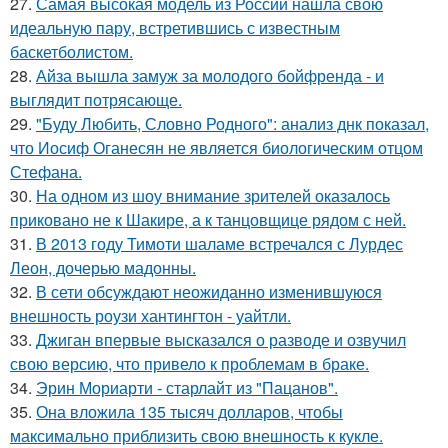
27.
Самая высокая модель из России нашла свою
идеальную пару, встретившись с известным
баскетболистом.
28.
Айза вышла замуж за молодого бойфренда - и
выглядит потрясающе.
29.
"Буду Любить, Словно Родного": анализ днк показал,
что Иосиф Оганесян не является биологическим отцом
Стефана.
30.
На одном из шоу внимание зрителей оказалось
приковано не к Шакире, а к танцовщице рядом с ней.
31.
В 2013 году Тимоти шаламе встречался с Лурдес
Леон, дочерью мадонны.
32.
В сети обсуждают неожиданно изменившуюся
внешность роузи хантингтон - уайтли.
33.
Джиган впервые высказался о разводе и озвучил
свою версию, что привело к проблемам в браке.
34.
Эрин Мориарти - старлайт из "Пацанов".
35.
Она вложила 135 тысяч долларов, чтобы
максимально приблизить свою внешность к кукле.