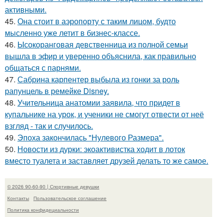
активными.
45.
Она стоит в аэропорту с таким лицом, будто
мысленно уже летит в бизнес-классе.
46.
Ысокоранговая девственница из полной семьи
вышла в эфир и уверенно объяснила, как правильно
общаться с парнями.
47.
Сабрина карпентер выбыла из гонки за роль
рапунцель в ремейке Disney.
48.
Учительница анатомии заявила, что придет в
купальнике на урок, и ученики не смогут отвести от неё
взгляд - так и случилось.
49.
Эпоха закончилась "Нулевого Размера".
50.
Новости из дурки: экоактивистка ходит в лоток
вместо туалета и заставляет друзей делать то же самое.
© 2026 90-60-90 | Спортивные девушки
Контакты
Пользовательское соглашение
Политика конфидециальности