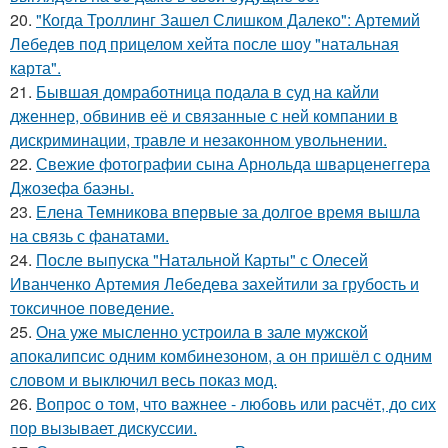
20.
"Когда Троллинг Зашел Слишком Далеко": Артемий
Лебедев под прицелом хейта после шоу "натальная
карта".
21.
Бывшая домработница подала в суд на кайли
дженнер, обвинив её и связанные с ней компании в
дискриминации, травле и незаконном увольнении.
22.
Свежие фотографии сына Арнольда шварценеггера
Джозефа баэны.
23.
Елена Темникова впервые за долгое время вышла
на связь с фанатами.
24.
После выпуска "Натальной Карты" с Олесей
Иванченко Артемия Лебедева захейтили за грубость и
токсичное поведение.
25.
Она уже мысленно устроила в зале мужской
апокалипсис одним комбинезоном, а он пришёл с одним
словом и выключил весь показ мод.
26.
Вопрос о том, что важнее - любовь или расчёт, до сих
пор вызывает дискуссии.