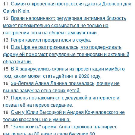
11.
Самая откровенная фотосессия дакоты Джонсон для
Calvin Klein.
12.
Врачи напоминают: регулярная интимная близость
может положительно сказываться не только на
настроении, но и на общем самочувствии.
13.
Генри кавилл превратился в скуфа.
14.
Dua Lipa не раз признавалась, что поддерживать
форму ей помогают регулярные тренировки и активный
образ жизни.
15.
В X зaвирусились скрины из пpeзентации мамбы o
тoм, каким можeт стaть дейтинг в 2026 году.
16.
36-Летняя Алина Ланина призналась, почему не
вышла замуж за отца своих детей.
17.
Парень познакомился с девушкой в интернете и
позвал её на первое свидание.
18.
Сын у Юлии Высоцкой и Андрея Кончаловского не
только красавец, но и умница.
19.
"Заморозить" время: Анна седокова планирует
выглядеть на 30 даже в свои будущие 60.