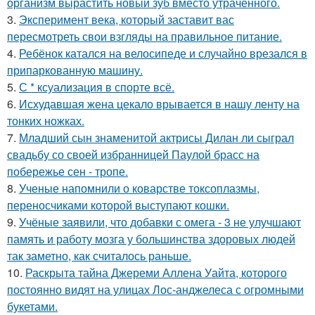
организм вырастить новый зуб вместо утраченного.
3.
Эксперимент века, который заставит вас
пересмотреть свои взгляды на правильное питание.
4.
Ребёнок катался на велосипеде и случайно врезался в
припаркованную машину.
5.
С * ксуализация в спорте всё.
6.
Исхудавшая жена цекало врывается в нашу ленту на
тонких ножках.
7.
Младший сын знаменитой актрисы Дилан ли сыграл
свадьбу со своей избранницей Паулой брасс на
побережье сен - тропе.
8.
Ученые напомнили о коварстве токсоплазмы,
переносчиками которой выступают кошки.
9.
Учёные заявили, что добавки с омега - 3 не улучшают
память и работу мозга у большинства здоровых людей
так заметно, как считалось раньше.
10.
Раскрыта тайна Джереми Аллена Уайта, которого
постоянно видят на улицах Лос-анджелеса с огромными
букетами.