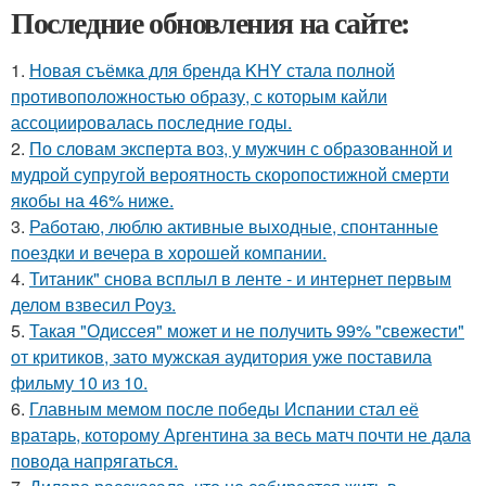
Последние обновления на сайте:
1.
Новая съёмка для бренда KHY стала полной
противоположностью образу, с которым кайли
ассоциировалась последние годы.
2.
По словам эксперта воз, у мужчин с образованной и
мудрой супругой вероятность скоропостижной смерти
якобы на 46% ниже.
3.
Работаю, люблю активные выходные, спонтанные
поездки и вечера в хорошей компании.
4.
Титаник" снова всплыл в ленте - и интернет первым
делом взвесил Роуз.
5.
Такая "Одиссея" может и не получить 99% "свежести"
от критиков, зато мужская аудитория уже поставила
фильму 10 из 10.
6.
Главным мемом после победы Испании стал её
вратарь, которому Аргентина за весь матч почти не дала
повода напрягаться.