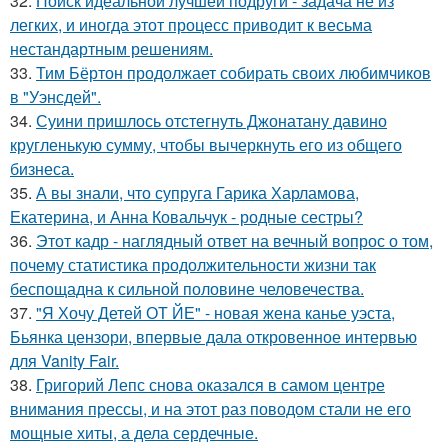
32.
Поиск идеальной лучшей подруги - задача не из
легких, и иногда этот процесс приводит к весьма
нестандартным решениям.
33.
Тим Бёртон продолжает собирать своих любимчиков
в "Уэнсдей".
34.
Суини пришлось отстегнуть Джонатану давино
кругленькую сумму, чтобы вычеркнуть его из общего
бизнеса.
35.
А вы знали, что супруга Гарика Харламова,
Екатерина, и Анна Ковальчук - родные сестры?
36.
Этот кадр - наглядный ответ на вечный вопрос о том,
почему статистика продолжительности жизни так
беспощадна к сильной половине человечества.
37.
"Я Хочу Детей ОТ ЙЕ" - новая жена канье уэста,
Бьянка цензори, впервые дала откровенное интервью
для Vanity Fair.
38.
Григорий Лепс снова оказался в самом центре
внимания прессы, и на этот раз поводом стали не его
мощные хиты, а дела сердечные.