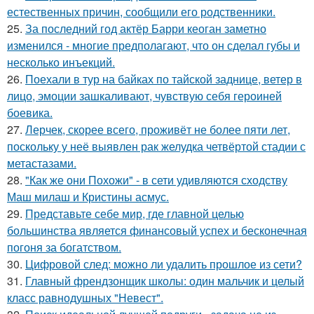
естественных причин, сообщили его родственники.
25.
За последний год актёр Барри кеоган заметно
изменился - многие предполагают, что он сделал губы и
несколько инъекций.
26.
Поехали в тур на байках по тайской заднице, ветер в
лицо, эмоции зашкаливают, чувствую себя героиней
боевика.
27.
Лерчек, скорее всего, проживёт не более пяти лет,
поскольку у неё выявлен рак желудка четвёртой стадии с
метастазами.
28.
"Как же они Похожи" - в сети удивляются сходству
Маш милаш и Кристины асмус.
29.
Представьте себе мир, где главной целью
большинства является финансовый успех и бесконечная
погоня за богатством.
30.
Цифровой след: можно ли удалить прошлое из сети?
31.
Главный френдзонщик школы: один мальчик и целый
класс равнодушных "Невест".