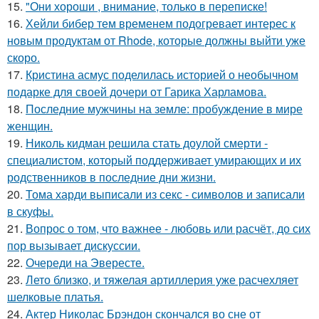
15.
"Они хороши , внимание, только в переписке!
16.
Хейли бибер тем временем подогревает интерес к
новым продуктам от Rhode, которые должны выйти уже
скоро.
17.
Кристина асмус поделилась историей о необычном
подарке для своей дочери от Гарика Харламова.
18.
Последние мужчины на земле: пробуждение в мире
женщин.
19.
Николь кидман решила стать доулой смерти -
специалистом, который поддерживает умирающих и их
родственников в последние дни жизни.
20.
Тома харди выписали из секс - символов и записали
в скуфы.
21.
Вопрос о том, что важнее - любовь или расчёт, до сих
пор вызывает дискуссии.
22.
Очереди на Эвересте.
23.
Лето близко, и тяжелая артиллерия уже расчехляет
шелковые платья.
24.
Актер Николас Брэндон скончался во сне от