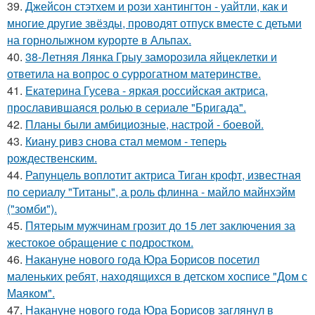
39.
Джейсон стэтхем и рози хантингтон - уайтли, как и
многие другие звёзды, проводят отпуск вместе с детьми
на горнолыжном курорте в Альпах.
40.
38-Летняя Лянка Грыу заморозила яйцеклетки и
ответила на вопрос о суррогатном материнстве.
41.
Екатерина Гусева - яркая российская актриса,
прославившаяся ролью в сериале "Бригада".
42.
Планы были амбициозные, настрой - боевой.
43.
Киану ривз снова стал мемом - теперь
рождественским.
44.
Рапунцель воплотит актриса Тиган крофт, известная
по сериалу "Титаны", а роль флинна - майло майнхэйм
("зомби").
45.
Пятерым мужчинам грозит до 15 лет заключения за
жестокое обращение с подростком.
46.
Накануне нового года Юра Борисов посетил
маленьких ребят, находящихся в детском хосписе "Дом с
Маяком".
47.
Накануне нового года Юра Борисов заглянул в