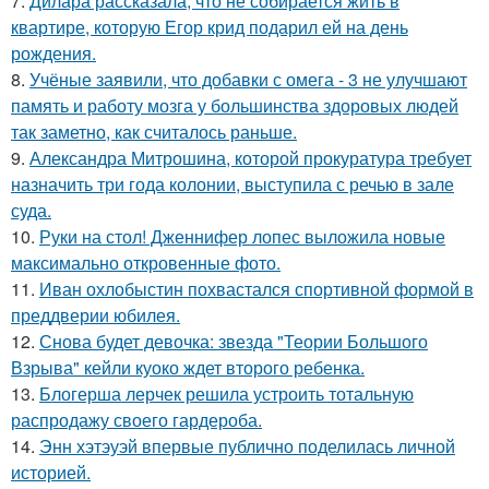
7.
Дилара рассказала, что не собирается жить в
квартире, которую Егор крид подарил ей на день
рождения.
8.
Учёные заявили, что добавки с омега - 3 не улучшают
память и работу мозга у большинства здоровых людей
так заметно, как считалось раньше.
9.
Александра Митрошина, которой прокуратура требует
назначить три года колонии, выступила с речью в зале
суда.
10.
Руки на стол! Дженнифер лопес выложила новые
максимально откровенные фото.
11.
Иван охлобыстин похвастался спортивной формой в
преддверии юбилея.
12.
Снова будет девочка: звезда "Теории Большого
Взрыва" кейли куоко ждет второго ребенка.
13.
Блогерша лерчек решила устроить тотальную
распродажу своего гардероба.
14.
Энн хэтэуэй впервые публично поделилась личной
историей.