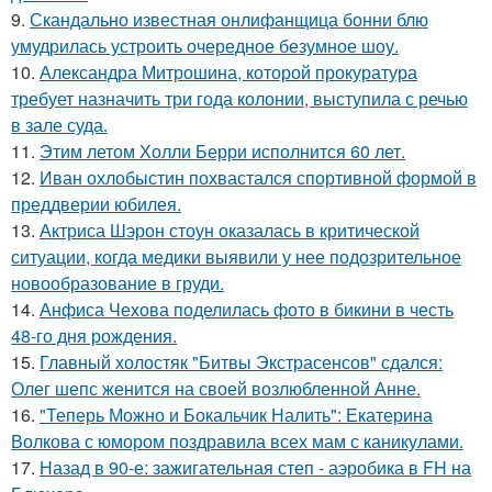
9.
Скандально известная онлифанщица бонни блю
умудрилась устроить очередное безумное шоу.
10.
Александра Митрошина, которой прокуратура
требует назначить три года колонии, выступила с речью
в зале суда.
11.
Этим летом Холли Берри исполнится 60 лет.
12.
Иван охлобыстин похвастался спортивной формой в
преддверии юбилея.
13.
Актриса Шэрон стоун оказалась в критической
ситуации, когда медики выявили у нее подозрительное
новообразование в груди.
14.
Анфиса Чехова поделилась фото в бикини в честь
48-го дня рождения.
15.
Главный холостяк "Битвы Экстрасенсов" сдался:
Олег шепс женится на своей возлюбленной Анне.
16.
"Теперь Можно и Бокальчик Налить": Екатерина
Волкова с юмором поздравила всех мам с каникулами.
17.
Назад в 90-е: зажигательная степ - аэробика в FH на