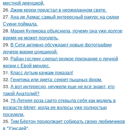
местной девушкой.
26.
Джим керри предстал в неожиданном свете.
27.
Ана де Армас самый интересный ракурс на сидни
Суини поймала.
28.
Мария Куликова объяснила, почему она уже долгое
время не может похудеть.
29.
В Сети активно обсуждают новые фотографии
дочери марии шукшиной.
30.
Райан гослинг сделал редкое признание о личной
жизни с Евой мендес.
31.
Класс дутым качкам показал!
32.
Генетика или диета: секрет пышных форм.
33.
А вот интересно, неужели еще не все знают, кто
такой Анатолий?
34.
75-Летняя роза саито открыла себя как модель в
возрасте 68лет, когда ее волосы уже полностью
поседели.
35.
Тим Бёртон продолжает собирать своих любимчиков
в "Уэнсдей".