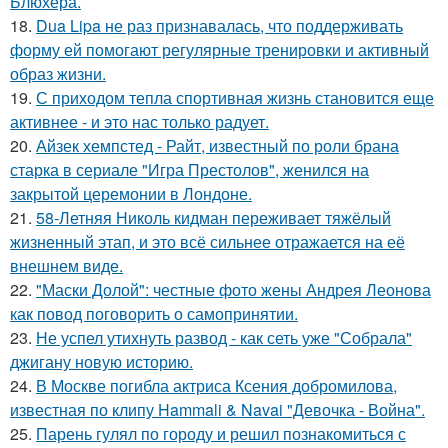
Блюхера.
18.
Dua Lipa не раз признавалась, что поддерживать
форму ей помогают регулярные тренировки и активный
образ жизни.
19.
С приходом тепла спортивная жизнь становится еще
активнее - и это нас только радует.
20.
Айзек хемпстед - Райт, известный по роли брана
старка в сериале "Игра Престолов", женился на
закрытой церемонии в Лондоне.
21.
58-Летняя Николь кидман переживает тяжёлый
жизненный этап, и это всё сильнее отражается на её
внешнем виде.
22.
"Маски Долой": честные фото жены Андрея Леонова
как повод поговорить о самопринятии.
23.
Не успел утихнуть развод - как сеть уже "Собрала"
джигану новую историю.
24.
В Москве погибла актриса Ксения добромилова,
известная по клипу Hammali & Navai "Девочка - Война".
25.
Парень гулял по городу и решил познакомиться с