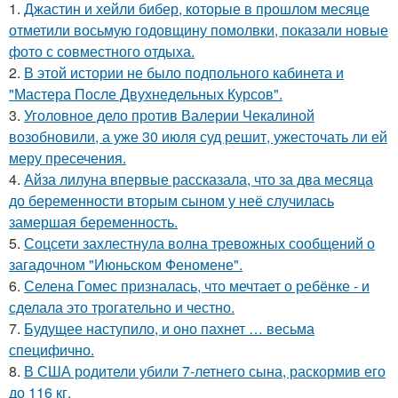
1.
Джастин и хейли бибер, которые в прошлом месяце
отметили восьмую годовщину помолвки, показали новые
фото с совместного отдыха.
2.
В этой истории не было подпольного кабинета и
"Мастера После Двухнедельных Курсов".
3.
Уголовное дело против Валерии Чекалиной
возобновили, а уже 30 июля суд решит, ужесточать ли ей
меру пресечения.
4.
Айза лилуна впервые рассказала, что за два месяца
до беременности вторым сыном у неё случилась
замершая беременность.
5.
Соцсети захлестнула волна тревожных сообщений о
загадочном "Июньском Феномене".
6.
Селена Гомес призналась, что мечтает о ребёнке - и
сделала это трогательно и честно.
7.
Будущее наступило, и оно пахнет … весьма
специфично.
8.
В США родители убили 7-летнего сына, раскормив его
до 116 кг.