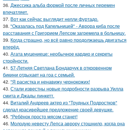
36.
Джессика альба формой после личных перемен
впечатляет.
37.
Вот как сейчас выглядит нелли фуртадо.
38.
"Оказалась под Капельницей" - Аврора киба после
расставания с Григорием Лепсом загремела в больницу.
39.
Когда страшно, но всё равно продолжаешь двигаться
вперёд.
40.
Агата муцениеце: необычное кардио и секреты
стройности.
41.
57-Летняя Светлана Бондарчук в откровенном
бикини отдыхает на гоа с семьей.
42.
"Я расистка и ненавижу чернокожих!
43.
Стали известны новые подробности разрыва Уилла
смита и Джады пинкетт.
44.
Виталий Андреев актер из "Трудных Подростков"
сделал красивейшее предложение своей девушке.
45.
"Ребёнок просто мясом станет!
46.
Молодую невесту Лепса аврору стошнило, когда она