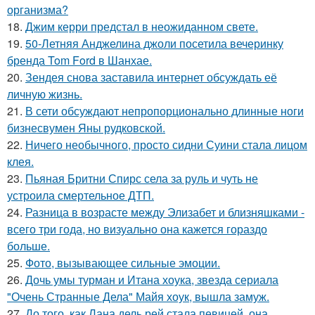
организма?
18.
Джим керри предстал в неожиданном свете.
19.
50-Летняя Анджелина джоли посетила вечеринку
бренда Tom Ford в Шанхае.
20.
Зендея снова заставила интернет обсуждать её
личную жизнь.
21.
В сети обсуждают непропорционально длинные ноги
бизнесвумен Яны рудковской.
22.
Ничего необычного, просто сидни Суини стала лицом
клея.
23.
Пьяная Бритни Спирс села за руль и чуть не
устроила смертельное ДТП.
24.
Разница в возрасте между Элизабет и близняшками -
всего три года, но визуально она кажется гораздо
больше.
25.
Фото, вызывающее сильные эмоции.
26.
Дочь умы турман и Итана хоука, звезда сериала
"Очень Странные Дела" Майя хоук, вышла замуж.
27.
До того, как Лана дель рей стала певицей, она