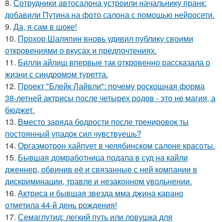
8.
Сотрудники автосалона устроили начальнику пранк:
добавили Путина на фото салона с помощью нейросети.
9.
Да, я сам в шоке!
10.
Прохор Шаляпин вновь удивил публику своими
откровениями о вкусах и предпочтениях.
11.
Билли айлиш впервые так откровенно рассказала о
жизни с синдромом туретта.
12.
Проект "Блейк Лайвли": почему роскошная форма
38-летней актрисы после четырех родов - это не магия, а
бюджет.
13.
Вместо заряда бодрости после тренировок ты
постоянный упадок сил чувствуешь?
14.
Оргазмотрон хайпует в челябинском салоне красоты.
15.
Бывшая домработница подала в суд на кайли
дженнер, обвинив её и связанные с ней компании в
дискриминации, травле и незаконном увольнении.
16.
Актриса и бывшая звезда мма джина карано
отметила 44-й день рождения!
17.
Семаглутид: легкий путь или ловушка для