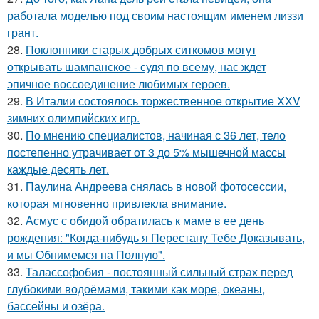
работала моделью под своим настоящим именем лиззи
грант.
28.
Поклонники старых добрых ситкомов могут
открывать шампанское - судя по всему, нас ждет
эпичное воссоединение любимых героев.
29.
В Италии состоялось торжественное открытие XXV
зимних олимпийских игр.
30.
По мнению специалистов, начиная с 36 лет, тело
постепенно утрачивает от 3 до 5% мышечной массы
каждые десять лет.
31.
Паулина Андреева снялась в новой фотосессии,
которая мгновенно привлекла внимание.
32.
Асмус с обидой обратилась к маме в ее день
рождения: "Когда-нибудь я Перестану Тебе Доказывать,
и мы Обнимемся на Полную".
33.
Талассофобия - постоянный сильный страх перед
глубокими водоёмами, такими как море, океаны,
бассейны и озёра.