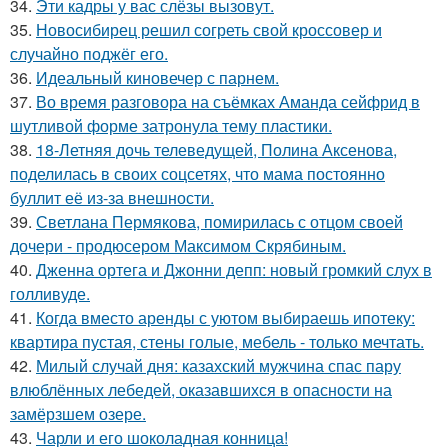
34.
Эти кадры у вас слёзы вызовут.
35.
Новосибирец решил согреть свой кроссовер и
случайно поджёг его.
36.
Идеальный киновечер с парнем.
37.
Во время разговора на съёмках Аманда сейфрид в
шутливой форме затронула тему пластики.
38.
18-Летняя дочь телеведущей, Полина Аксенова,
поделилась в своих соцсетях, что мама постоянно
буллит её из-за внешности.
39.
Светлана Пермякова, помирилась с отцом своей
дочери - продюсером Максимом Скрябиным.
40.
Дженна ортега и Джонни депп: новый громкий слух в
голливуде.
41.
Когда вместо аренды с уютом выбираешь ипотеку:
квартира пустая, стены голые, мебель - только мечтать.
42.
Милый случай дня: казахский мужчина спас пару
влюблённых лебедей, оказавшихся в опасности на
замёрзшем озере.
43.
Чарли и его шоколадная конница!