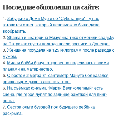
Последние обновления на сайте:
1.
Забудьте о Деми Мур и её "Субстанции" - у нас
готовится ответ, который невозможно было даже
вообразить.
2.
Shaman и Екатерина Мизулина тихо отметили свадьбу
на Патриках спустя полгода после росписи в Донецке.
3.
Женщина похудела на 125 килограмм после развода с
мужем.
4.
Милли бобби браун откровенно поделилась своими
планами на материнство.
5.
С ростом 2 метра 31 сантиметр Мануте бол казался
пришельцем даже в лиге гигантов.
6.
На съёмках фильма "Марти Великолепный" есть
сцена, где героя лупят по заднице ракеткой для пинг-
понга.
7.
Сестра ольги бузовой пол будущего ребёнка
раскрыла.