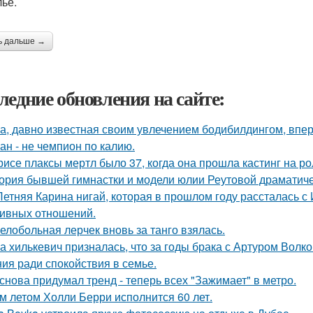
лье.
ь дальше →
ледние обновления на сайте:
а, давно известная своим увлечением бодибилдингом, впе
ан - не чемпион по калию.
рисе плаксы мертл было 37, когда она прошла кастинг на р
ория бывшей гимнастки и модели юлии Реутовой драматиче
Летняя Карина нигай, которая в прошлом году рассталась 
ивных отношений.
елобольная лерчек вновь за танго взялась.
а хилькевич призналась, что за годы брака с Артуром Волк
ия ради спокойствия в семье.
снова придумал тренд - теперь всех "Зажимает" в метро.
м летом Холли Берри исполнится 60 лет.