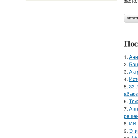
засто
читат
Пос
1.
Анн
2.
Бан
3.
Акт
4.
Ист
5.
33-
абьюз
6.
Тяж
7.
Анн
решен
8.
ИИ 
9.
Эти