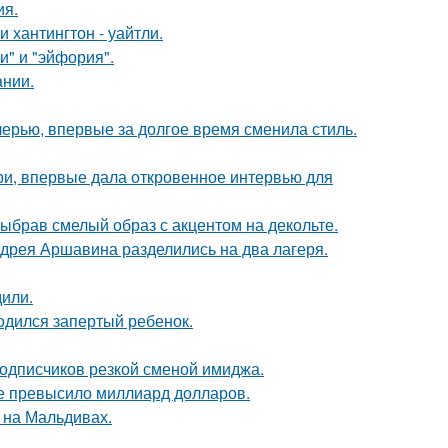
ия.
хантингтон - уайтли.
и" и "эйфория".
ании.
черью, впервые за долгое время сменила стиль.
ори, впервые дала откровенное интервью для
ыбрав смелый образ с акцентом на декольте.
дрея Аршавина разделились на два лагеря.
дили.
одился запертый ребенок.
подписчиков резкой сменой имиджа.
ие превысило миллиард долларов.
 на Мальдивах.