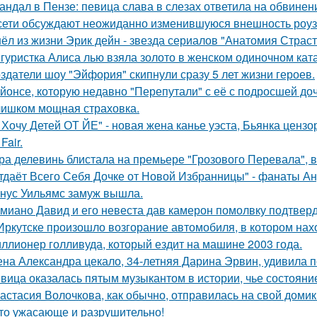
андал в Пензе: певица слава в слезах ответила на обвинен
сети обсуждают неожиданно изменившуюся внешность роузи 
ёл из жизни Эрик дейн - звезда сериалов "Анатомия Страст
гуристка Алиса лью взяла золото в женском одиночном кат
здатели шоу "Эйфория" скипнули сразу 5 лет жизни героев.
йонсе, которую недавно "Перепутали" с её с подросшей до
ишком мощная страховка.
 Хочу Детей ОТ ЙЕ" - новая жена канье уэста, Бьянка ценз
Fair.
ра делевинь блистала на премьере "Грозового Перевала", в
тдаёт Всего Себя Дочке от Новой Избранницы" - фанаты Ан
нус Уильямс замуж вышла.
миано Давид и его невеста дав камерон помолвку подтвер
Иркутске произошло возгорание автомобиля, в котором нах
ллионер голливуда, который ездит на машине 2003 года.
на Александра цекало, 34-летняя Дарина Эрвин, удивила 
вица оказалась пятым музыкантом в истории, чье состоян
астасия Волочкова, как обычно, отправилась на свой домик
то ужасающе и разрушительно!