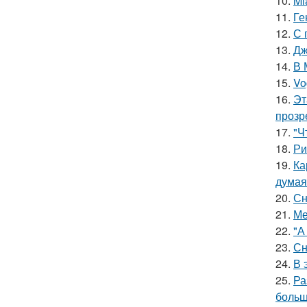
10.
Mi
11.
Ге
12.
С 
13.
Дж
14.
В 
15.
Vo
16.
Эт
прозр
17.
"Ч
18.
Ри
19.
Ка
думая
20.
Сн
21.
Ме
22.
"А
23.
Сн
24.
В 
25.
Ра
больш