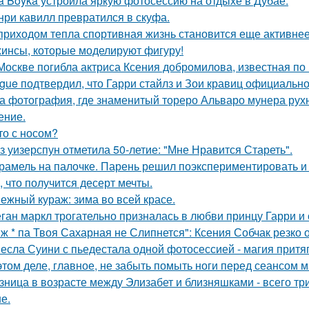
a Boyka устроила яркую фотосессию на отдыхе в Дубае.
нри кавилл превратился в скуфа.
приходом тепла спортивная жизнь становится еще активнее -
инсы, которые моделируют фигуру!
Москве погибла актриса Ксения добромилова, известная по 
gue подтвердил, что Гарри стайлз и Зои кравиц официальн
а фотография, где знаменитый тореро Альваро мунера рухн
ение.
то с носом?
з уизерспун отметила 50-летие: "Мне Нравится Стареть".
рамель на палочке. Парень решил поэкспериментировать и 
, что получится десерт мечты.
ежный кураж: зима во всей красе.
ган маркл трогательно призналась в любви принцу Гарри и 
 ж * па Твоя Сахарная не Слипнется": Ксения Собчак резко 
есла Суини с пьедестала одной фотосессией - магия притя
этом деле, главное, не забыть помыть ноги перед сеансом 
зница в возрасте между Элизабет и близняшками - всего три
е.