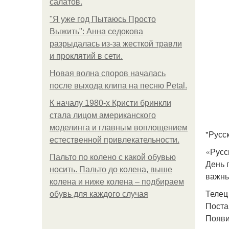
салатов.
"Я уже год Пытаюсь Просто
Выжить": Анна седокова
разрыдалась из-за жесткой травли
и проклятий в сети.
Новая волна споров началась
после выхода клипа на песню Petal.
К началу 1980-х Кристи бринкли
стала лицом американского
моделинга и главным воплощением
"Русс
естественной привлекательности.
«Русс
Пальто по колено с какой обувью
День 
носить. Пальто до колена, выше
важны
колена и ниже колена – подбираем
Телец
обувь для каждого случая
Поста
Появи