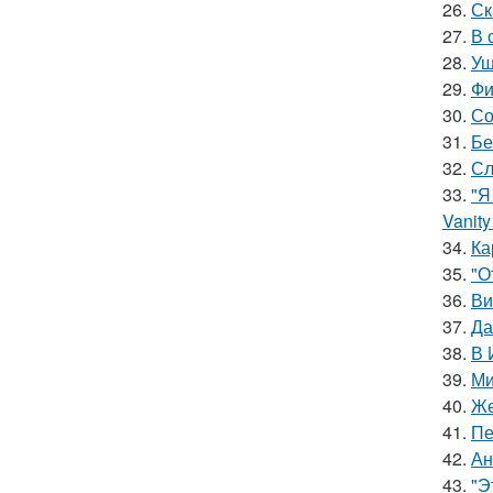
26.
Ск
27.
В 
28.
Уш
29.
Фи
30.
Со
31.
Бе
32.
Сл
33.
"Я
Vanity 
34.
Ка
35.
"О
36.
Ви
37.
Да
38.
В 
39.
Ми
40.
Же
41.
Пе
42.
Ан
43.
"Э