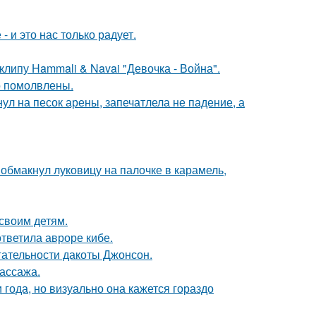
 и это нас только радует.
клипу Hammali & Navai "Девочка - Война".
о помолвлены.
ул на песок арены, запечатлела не падение, а
обмакнул луковицу на палочке в карамель,
своим детям.
ответила авроре кибе.
гательности дакоты Джонсон.
массажа.
 года, но визуально она кажется гораздо