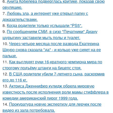
6.
Анита Кобелева подверглась критике, показав свою
овуляцию.
7.
Любовь зла, а интернет уже открыл папку с
доказательствами.
8.
Когда родители только услышали "PS5".
9.
По сообщениям СМИ, в сизо "Печатники" Диану
шурыгину заставили мыть полы и туалет.
10.
Через четыре месяца после развода Екатерина
Шкуро снова сказала "да" - и кольцо уже сияет на ее
пальце.
11.
Как выглядят руки 16-кратного чемпиона мира по
строгому подъёму штанги на бицепс стоя.
12.
В США родители убили 7-летнего сына, раскормив
его до 116 кг.
13.
Актриса Дженнифер кулидж обрела мировую
известность после исполнения роли мамы стиффлера в
комедии американский пирог 1999 года.
14.
Прокуратура новую экспертизу для лерчек после
видео из зала потребовала.