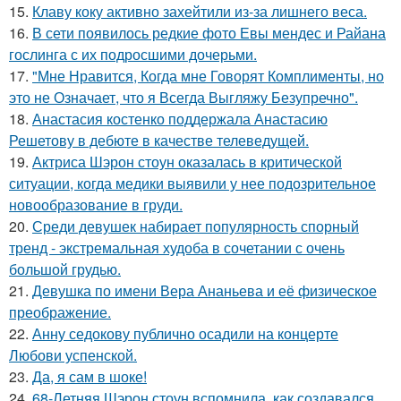
15.
Клаву коку активно захейтили из-за лишнего веса.
16.
В сети появилось редкие фото Евы мендес и Райана
гослинга с их подросшими дочерьми.
17.
"Мне Нравится, Когда мне Говорят Комплименты, но
это не Означает, что я Всегда Выгляжу Безупречно".
18.
Анастасия костенко поддержала Анастасию
Решетову в дебюте в качестве телеведущей.
19.
Актриса Шэрон стоун оказалась в критической
ситуации, когда медики выявили у нее подозрительное
новообразование в груди.
20.
Среди девушек набирает популярность спорный
тренд - экстремальная худоба в сочетании с очень
большой грудью.
21.
Девушка по имени Вера Ананьева и её физическое
преображение.
22.
Анну седокову публично осадили на концерте
Любови успенской.
23.
Да, я сам в шоке!
24.
68-Летняя Шэрон стоун вспомнила, как создавался