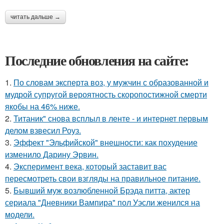
читать дальше →
Последние обновления на сайте:
1.
По словам эксперта воз, у мужчин с образованной и
мудрой супругой вероятность скоропостижной смерти
якобы на 46% ниже.
2.
Титаник" снова всплыл в ленте - и интернет первым
делом взвесил Роуз.
3.
Эффект "Эльфийской" внешности: как похудение
изменило Дарину Эрвин.
4.
Эксперимент века, который заставит вас
пересмотреть свои взгляды на правильное питание.
5.
Бывший муж возлюбленной Брэда питта, актер
сериала "Дневники Вампира" пол Уэсли женился на
модели.