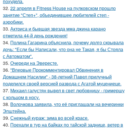
похудела.
32.
22 апреля в Fitness House на пулковском прошло
занятие "Степ+", объединившее любителей степ -
аэробики.
33.
Актриса и бывшая звезда мма джина карано
отметила 44-й день рождения!
34.
Полина Гагарина объяснила, почему долго скрывала
дочь: "Если бы Написали, что она не Такая, я бы Стояла
с Автоматом".
35.
Очереди на Эвересте.
36.
"Впервые Прокомментировал Обвинения в
Домашнем Насилии" - 38-летний Павел прилучный
поделился своей версией развода с Агатой муцениеце.
37.
Михаил галустян вывел в свет любовницу - гримершу
с кольцом в носу.
38.
Волочкова заявила, что её приглашали на вечеринки
Эпштейна.
39.
Снежный кураж: зима во всей красе.
40.
Поехали в тур на байках по тайской заднице, ветер в