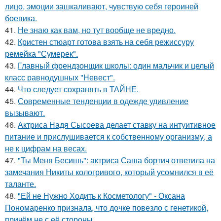
лицо, эмоции зашкаливают, чувствую себя героиней
боевика.
41.
Не знаю как вам, но тут вообще не вредно.
42.
Кристен стюарт готова взять на себя режиссуру
ремейка "Сумерек".
43.
Главный френдзонщик школы: один мальчик и целый
класс равнодушных "Невест".
44.
Что следует сохранять в ТАЙНЕ.
45.
Современные тенденции в одежде удивление
вызывают.
46.
Актриса Надя Сысоева делает ставку на интуитивное
питание и прислушивается к собственному организму, а
не к цифрам на весах.
47.
"Ты Меня Бесишь": актриса Саша бортич ответила на
замечания Никиты кологривого, который усомнился в её
таланте.
48.
"Ей не Нужно Ходить к Косметологу" - Оксана
Пономаренко признала, что дочке повезло с генетикой,
причём не с её стороны.