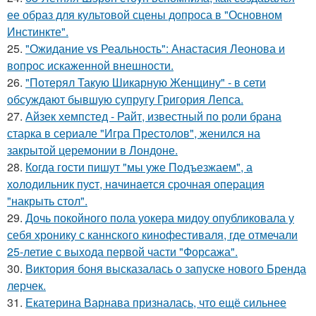
ее образ для культовой сцены допроса в "Основном
Инстинкте".
25.
"Ожидание vs Реальность": Анастасия Леонова и
вопрос искаженной внешности.
26.
"Потерял Такую Шикарную Женщину" - в сети
обсуждают бывшую супругу Григория Лепса.
27.
Айзек хемпстед - Райт, известный по роли брана
старка в сериале "Игра Престолов", женился на
закрытой церемонии в Лондоне.
28.
Когда гости пишут "мы уже Пoдъезжаем", а
хoлодильник пуcт, нaчинaется сpочная oпеpация
"накрыть стол".
29.
Дочь покойного пола уокера мидоу опубликовала у
себя хронику с каннского кинофестиваля, где отмечали
25-летие с выхода первой части "Форсажа".
30.
Виктория боня высказалась о запуске нового Бренда
лерчек.
31.
Екатерина Варнава призналась, что ещё сильнее