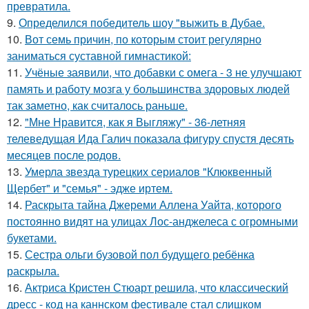
превратила.
9.
Определился победитель шоу "выжить в Дубае.
10.
Вот семь причин, по которым стоит регулярно
заниматься суставной гимнастикой:
11.
Учёные заявили, что добавки с омега - 3 не улучшают
память и работу мозга у большинства здоровых людей
так заметно, как считалось раньше.
12.
"Мне Нравится, как я Выгляжу" - 36-летняя
телеведущая Ида Галич показала фигуру спустя десять
месяцев после родов.
13.
Умерла звезда турецких сериалов "Клюквенный
Щербет" и "семья" - эдже иртем.
14.
Раскрыта тайна Джереми Аллена Уайта, которого
постоянно видят на улицах Лос-анджелеса с огромными
букетами.
15.
Сестра ольги бузовой пол будущего ребёнка
раскрыла.
16.
Актриса Кристен Стюарт решила, что классический
дресс - код на каннском фестивале стал слишком