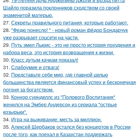
26.
19-Летняя дочь Анджелины Джоли и Брэда питта
Шайло поразила поклонников сходством со своей
знаменитой матерью.
27.
Секреты правильного питания, которые работают.
28.
"Федю понесло! " - новый роман фёдор Бондарчук
уже разрывает соцсети на части.
29.
Путь эмел Льюис - это не просто история похудения и
набора веса, это история возвращения к жизни.
30.
Класс дутым качкам показал!
31.
Слабоумие и отвага!
32.
Представьте себе мир, где главной целью
большинства является финансовый успех и бесконечная
погоня за богатством.
33.
Коннор суинделлс из "Полового Воспитания"
женился на Эмбер Андерсон из сериала "острые
козырьки".
34.
Игра на выживание: месть за миллион.
35.
Алексей Щербаков остался без концертов в России
после того, как поехал в Казахстан поддержать