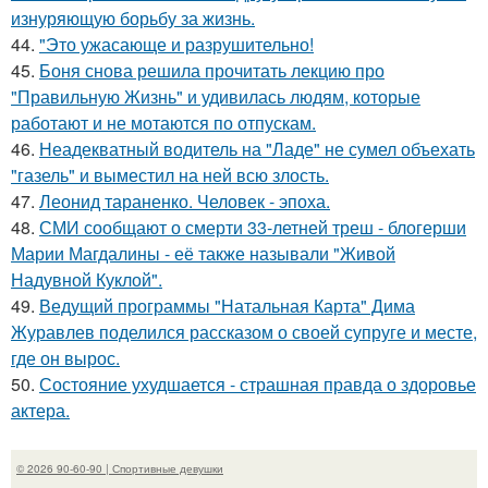
изнуряющую борьбу за жизнь.
44.
"Это ужасающе и разрушительно!
45.
Боня снова решила прочитать лекцию про
"Правильную Жизнь" и удивилась людям, которые
работают и не мотаются по отпускам.
46.
Неадекватный водитель на "Ладе" не сумел объехать
"газель" и выместил на ней всю злость.
47.
Леонид тараненко. Человек - эпоха.
48.
СМИ сообщают о смерти 33-летней треш - блогерши
Марии Магдалины - её также называли "Живой
Надувной Куклой".
49.
Ведущий программы "Натальная Карта" Дима
Журавлев поделился рассказом о своей супруге и месте,
где он вырос.
50.
Состояние ухудшается - страшная правда о здоровье
актера.
© 2026 90-60-90 | Спортивные девушки