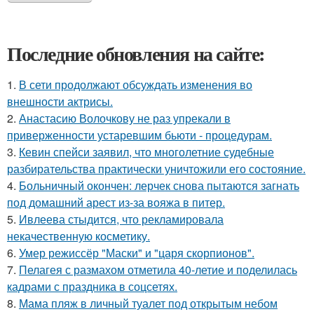
Последние обновления на сайте:
1.
В сети продолжают обсуждать изменения во
внешности актрисы.
2.
Анастасию Волочкову не раз упрекали в
приверженности устаревшим бьюти - процедурам.
3.
Кевин спейси заявил, что многолетние судебные
разбирательства практически уничтожили его состояние.
4.
Больничный окончен: лерчек снова пытаются загнать
под домашний арест из-за вояжа в питер.
5.
Ивлеева стыдится, что рекламировала
некачественную косметику.
6.
Умер режиссёр "Маски" и "царя скорпионов".
7.
Пелагея с размахом отметила 40-летие и поделилась
кадрами с праздника в соцсетях.
8.
Мама пляж в личный туалет под открытым небом