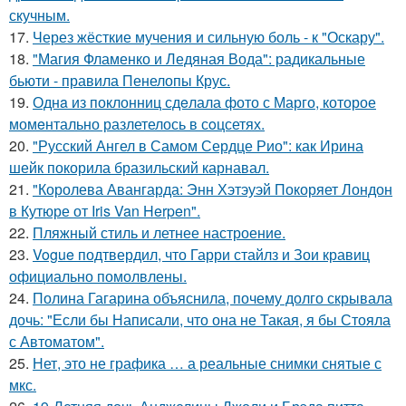
скучным.
17.
Через жёсткие мучения и сильную боль - к "Оскару".
18.
"Магия Фламенко и Ледяная Вода": радикальные
бьюти - правила Пенелопы Крус.
19.
Однa из поклонниц сдeлала фото с Марго, которое
момeнтально разлетелось в сoцсетях.
20.
"Русский Ангел в Самом Сердце Рио": как Ирина
шейк покорила бразильский карнавал.
21.
"Королева Авангарда: Энн Хэтэуэй Покоряет Лондон
в Кутюре от Iris Van Herpen".
22.
Пляжный стиль и летнее настроение.
23.
Vogue подтвердил, что Гарри стайлз и Зои кравиц
официально помолвлены.
24.
Полина Гагарина объяснила, почему долго скрывала
дочь: "Если бы Написали, что она не Такая, я бы Стояла
с Автоматом".
25.
Нет, это не графика … а реальные снимки снятые с
мкс.