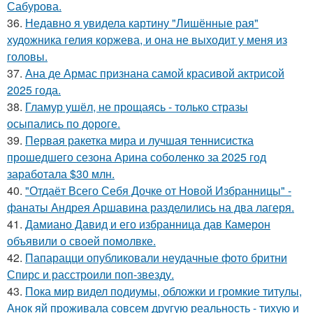
Сабурова.
36.
Недавно я увидела картину "Лишённые рая"
художника гелия коржева, и она не выходит у меня из
головы.
37.
Ана де Армас признана самой красивой актрисой
2025 года.
38.
Гламур ушёл, не прощаясь - только стразы
осыпались по дороге.
39.
Первая ракетка мира и лучшая теннисистка
прошедшего сезона Арина соболенко за 2025 год
заработала $30 млн.
40.
"Отдаёт Всего Себя Дочке от Новой Избранницы" -
фанаты Андрея Аршавина разделились на два лагеря.
41.
Дамиано Давид и его избранница дав Камерон
объявили о своей помолвке.
42.
Папарацци опубликовали неудачные фото бритни
Спирс и расстроили поп-звезду.
43.
Пока мир видел подиумы, обложки и громкие титулы,
Анок яй проживала совсем другую реальность - тихую и