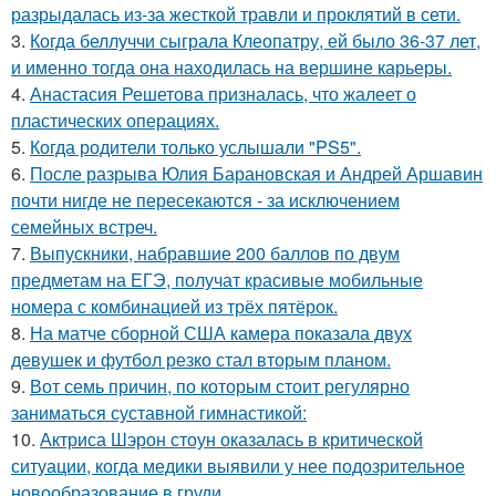
разрыдалась из-за жесткой травли и проклятий в сети.
3.
Когда беллуччи сыграла Клеопатру, ей было 36-37 лет,
и именно тогда она находилась на вершине карьеры.
4.
Анастасия Решетова призналась, что жалеет о
пластических операциях.
5.
Когда родители только услышали "PS5".
6.
После разрыва Юлия Барановская и Андрей Аршавин
почти нигде не пересекаются - за исключением
семейных встреч.
7.
Выпускники, набравшие 200 баллов по двум
предметам на ЕГЭ, получат красивые мобильные
номера с комбинацией из трёх пятёрок.
8.
На матче сборной США камера показала двух
девушек и футбол резко стал вторым планом.
9.
Вот семь причин, по которым стоит регулярно
заниматься суставной гимнастикой:
10.
Актриса Шэрон стоун оказалась в критической
ситуации, когда медики выявили у нее подозрительное
новообразование в груди.