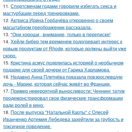
11.
Спортсменам годами говорили избегать секса и
мастурбации перед тренировками.
12.
Актриса Ирина Горбачёва откровенно о своем
масштабном преображении рассказала.
13.
"Они хороши , внимание, только в переписке!
14.
Хейли бибер тем временем подогревает интерес к
новым продуктам от Rhode, которые должны выйти уже
скоро.
15.
Кристина асмус поделилась историей о необычном
подарке для своей дочери от Гарика Харламова.
16.
Недавно Анна Плетнёва показала повзрослевшую
дочь - Марию, которая сейчас живёт во Франции.
17.
Пример невероятной выносливости: Ченнинг татум
продемонстрировал свои физические трансформации
ради ролей в кино.
18.
После выпуска "Натальной Карты" с Олесей
Иванченко Артемия Лебедева захейтили за грубость и
токсичное поведение.