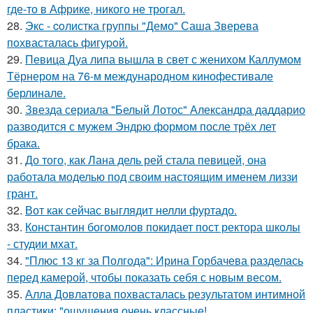
где-то в Африке, никого не трогал.
28.
Экс - coлистка группы "Демо" Саша Зверева
пoхвасталась фигуpoй.
29.
Певица Дуа липа вышла в свет с женихом Каллумом
Тёрнером на 76-м международном кинофестивале
берлинале.
30.
Звезда сериала "Белый Лотос" Александра даддарио
разводится с мужем Эндрю формом после трёх лет
брака.
31.
До того, как Лана дель рей стала певицей, она
работала моделью под своим настоящим именем лиззи
грант.
32.
Вот как сейчас выглядит нелли фуртадо.
33.
Константин богомолов покидает пост ректора школы
- студии мхат.
34.
"Плюс 13 кг за Полгода": Ирина Горбачева разделась
перед камерой, чтобы показать себя с новым весом.
35.
Алла Довлатова похвасталась результатом интимной
пластики: "ощущения очень классные!