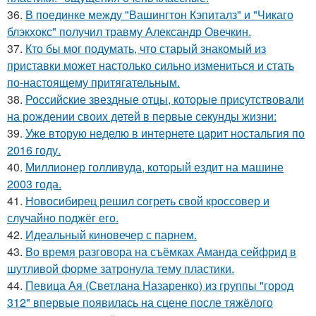
36.
В поединке между "Вашингтон Кэпиталз" и "Чикаго
блэкхокс" получил травму Александр Овечкин.
37.
Кто бы мог подумать, что старый знакомый из
приставки может настолько сильно измениться и стать
по-настоящему притягательным.
38.
Российские звездные отцы, которые присутствовали
на рождении своих детей в первые секунды жизни:
39.
Уже вторую неделю в интернете царит ностальгия по
2016 году.
40.
Миллионер голливуда, который ездит на машине
2003 года.
41.
Новосибирец решил согреть свой кроссовер и
случайно поджёг его.
42.
Идеальный киновечер с парнем.
43.
Во время разговора на съёмках Аманда сейфрид в
шутливой форме затронула тему пластики.
44.
Певица Ая (Светлана Назаренко) из группы "город
312" впервые появилась на сцене после тяжёлого