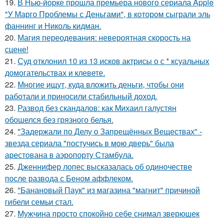
19.
В Нью-йорке прошла премьера нового сериала Apple
"У Марго Проблемы с Деньгами", в котором сыграли эль
фаннинг и Николь кидман.
20.
Магия переодевания: невероятная скорость на
сцене!
21.
Суд отклонил 10 из 13 исков актрисы о с * ксуальных
домогательствах и клевете.
22.
Многие ищут, куда вложить деньги, чтобы они
работали и приносили стабильный доход.
23.
Развод без скандалов: как Михаил галустян
обошелся без грязного белья.
24.
"Задержали по Делу о Запрещённых Веществах" -
звезда сериала "постучись в мою дверь" была
арестована в аэропорту Стамбула.
25.
Дженнифер лопес высказалась об одиночестве
после развода с Беном аффлеком.
26.
"Банановый Паук" из магазина "магнит" причиной
гибели семьи стал.
27.
Мужчина просто спокойно себе снимал зверюшек