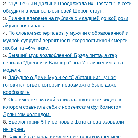
2.
"Лучше бы и Дальше Продолжала их Прятать": в сети
обсудили внешность сыновей Шерон стоун.
3.
Рианна впервые на публике с младшей дочкой роки
айриш появилась.
4.
По словам эксперта воз, у мужчин с образованной и
мудрой супругой вероятность скоропостижной смерти
якобы на 46% ниже.
5.
Бывший муж возлюбленной Брэда питта, актер
сериала "Дневники Вампира" пол Уэсли женился на
модели.
6.
Забудьте о Деми Мур и её "Субстанции" - у нас
готовится ответ, который невозможно было даже
вообразить.
7.
Она вместе с мамой записала шуточное видео, в
котором сравнила себя с норвежским футболистом
Эрлингом холандом.
8.
Еве лонгории 51 и её новые фото снова взорвали
интернет.
9.
Каждый раз когда вижу летние топы и маленькие