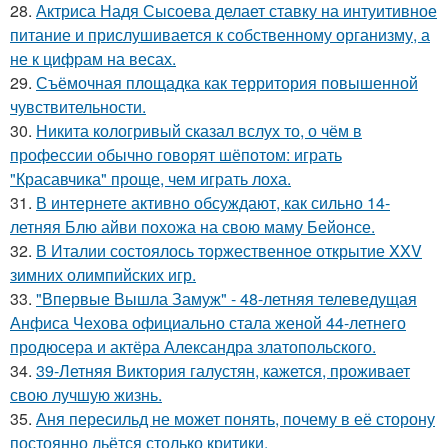
28.
Актриса Надя Сысоева делает ставку на интуитивное
питание и прислушивается к собственному организму, а
не к цифрам на весах.
29.
Съёмочная площадка как территория повышенной
чувствительности.
30.
Никита кологривый сказал вслух то, о чём в
профессии обычно говорят шёпотом: играть
"Красавчика" проще, чем играть лоха.
31.
В интернете активно обсуждают, как сильно 14-
летняя Блю айви похожа на свою маму Бейонсе.
32.
В Италии состоялось торжественное открытие XXV
зимних олимпийских игр.
33.
"Впервые Вышла Замуж" - 48-летняя телеведущая
Анфиса Чехова официально стала женой 44-летнего
продюсера и актёра Александра златопольского.
34.
39-Летняя Виктория галустян, кажется, проживает
свою лучшую жизнь.
35.
Аня пересильд не может понять, почему в её сторону
постоянно льётся столько критики.