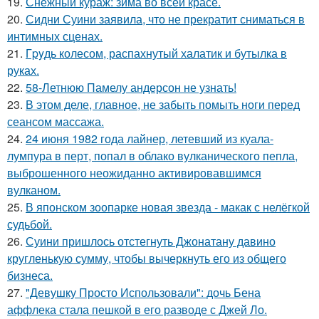
19.
Снежный кураж: зима во всей красе.
20.
Сидни Суини заявила, что не прекратит сниматься в
интимных сценах.
21.
Гpyдь колесом, распахнутый халатик и бутылка в
руках.
22.
58-Летнюю Памелу андерсон не узнать!
23.
В этом деле, главное, не забыть помыть ноги перед
сеансом массажа.
24.
24 июня 1982 года лайнер, летевший из куала-
лумпура в перт, попал в облако вулканического пепла,
выброшенного неожиданно активировавшимся
вулканом.
25.
В японском зоопарке новая звезда - макак с нелёгкой
судьбой.
26.
Суини пришлось отстегнуть Джонатану давино
кругленькую сумму, чтобы вычеркнуть его из общего
бизнеса.
27.
"Девушку Просто Использовали": дочь Бена
аффлека стала пешкой в его разводе с Джей Ло.