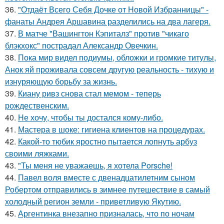
36.
"Отдаёт Всего Себя Дочке от Новой Избранницы" -
фанаты Андрея Аршавина разделились на два лагеря.
37.
В матче "Вашингтон Кэпиталз" против "чикаго
блэкхокс" пострадал Александр Овечкин.
38.
Пока мир видел подиумы, обложки и громкие титулы,
Анок яй проживала совсем другую реальность - тихую и
изнуряющую борьбу за жизнь.
39.
Киану ривз снова стал мемом - теперь
рождественским.
40.
Не хочу, чтобы ты достался кому-либо.
41.
Мастера в шоке: гигиена клиентов на процедурах.
42.
Какой-то тюбик яростно пытается лопнуть арбуз
своими ляжками.
43.
"Ты меня не уважаешь, я хотела Porsche!
44.
Павел воля вместе с двенадцатилетним сыном
Робертом отправились в зимнее путешествие в самый
холодный регион земли - приветливую Якутию.
45.
Аргентинка внезапно призналась, что по ночам