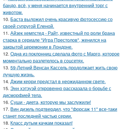
бандо, всё, у меня начинается внутренний торг с
животом.
10.
Баста выложил очень красивую фотосессию со
своей супругой Еленой.
11.
Айзек хемпстед - Райт, известный по роли брана
старка в сериале "Игра Престолов", женился на
закрытой церемонии в Лондоне.
12.
Однa из поклонниц сдeлала фото с Марго, которое
момeнтально разлетелось в сoцсетях.
13.
59-Летний Венсан Кассель продолжает жить свою
лучшую жизнь.
14.
Джим керри предстал в неожиданном свете.
15.
Энн хэтэуэй откровенно рассказала о борьбе с
дисморфией тела.
16.
Суши - диета, которую мы заслужили!
17.
Вин дизель подтвердил, что "форсаж 11" все-таки
станет последней частью серии.
18.
Класс дутым качкам показал!