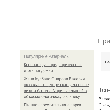
Пря
Популярные материалы
Ра
Коронавирус: предварительные
итоги пандемии
Жена Курбана Омарова Валерия
оказалась в центре скандала после
Топ-
визита блогера Марины ильиной в
её косметологическую клинику.
Введ
С каж
Пышная посетительница парка