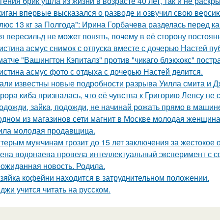
гения брик ушла из жизни в возрасте 40 лет, так и не раскр
иган впервые высказался о разводе и озвучил свою версию,
люс 13 кг за Полгода": Ирина Горбачева разделась перед к
я пересильд не может понять, почему в её сторону постоянн
истина асмус снимок с отпуска вместе с дочерью Настей пуб
матче "Вашингтон Кэпиталз" против "чикаго блэкхокс" пост
истина асмус фото с отдыха с дочерью Настей делится.
али известны новые подробности разрыва Уилла смита и Д
рора киба призналась, что её чувства к Григорию Лепсу не
одожди, зайка, подожди, не начинай рожать прямо в машин
одном из магазинов сети магнит в Москве молодая женщина 
ила молодая продавщица.
терым мужчинам грозит до 15 лет заключения за жестокое 
ена водонаева провела интеллектуальный эксперимент с с
ожиданная новость. Родила.
зяйка кофейни находится в затруднительном положении.
джи учится читать на русском.