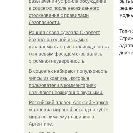
быть 
развлечений устроила обсуждение
решен
в соцсетях после неожиданного
модны
столкновения с правилами
безопасности.
Топ-1
Ранняя слава сделала Скарлетт
Стриж
йоханссон одной из самых
адапт
узнаваемых актрис голливуда, но за
движе
глянцевым фасадом скрывалась
огромная неуверенность.
В соцсетях набирают популярность
чипсы из крапивы, которые
пользователи в комментариях
называют неожиданно вкусными.
Российский пловец Алексей жарков
установил мировой рекорд на кубке
мира по зимнему плаванию в
Аргентине.