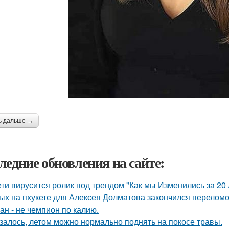
ь дальше →
ледние обновления на сайте:
ети вирусится ролик под трендом "Как мы Изменились за 20 
ых на пхукете для Алексея Долматова закончился переломо
ан - не чемпион по калию.
залось, летом можно нормально поднять на покосе травы.