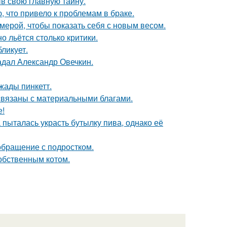
ыв свою главную тайну.
 что привело к проблемам в браке.
амерой, чтобы показать себя с новым весом.
о льётся столько критики.
ликует.
радал Александр Овечкин.
жады пинкетт.
 связаны с материальными благами.
е!
пыталась украсть бутылку пива, однако её
обращение с подростком.
обственным котом.