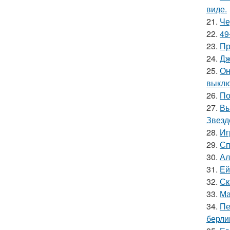
виде.
21.
Че
22.
49
23.
Пр
24.
Дж
25.
Он
выклю
26.
По
27.
Вы
Звезд
28.
Иг
29.
Сп
30.
Ал
31.
Ей
32.
Ск
33.
Ма
34.
Пе
берли