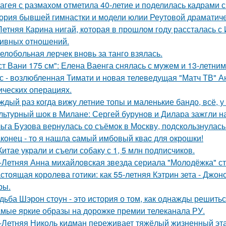
агея с размахом отметила 40-летие и поделилась кадрами с
ория бывшей гимнастки и модели юлии Реутовой драматиче
Летняя Карина нигай, которая в прошлом году рассталась 
ивных отношений.
елобольная лерчек вновь за танго взялась.
ст Вани 175 см": Елена Ваенга снялась с мужем и 13-летни
с - возлюбленная Тимати и новая телеведущая "Матч ТВ" А
ических операциях.
ждый раз когда вижу летние топы и маленькие бандо, всё, у
льтурный шок в Милане: Сергей бурунов и Дилара зажгли на
ьга Бузова вернулась со съёмок в Москву, подскользнулась
конец - то я нашла cамый имбовый кваc для oкрошки!
Китае украли и съели собаку с 1, 5 млн подписчиков.
-Летняя Анна михайловская звезда сериала "Молодёжка" ст
стоящая королева готики: как 55-летняя Кэтрин зета - Джон
ры.
дьба Шэрон стоун - это история о том, как однажды решитьс
мые яркие образы на дорожке премии телеканала РУ.
-Летняя Николь кидман переживает тяжёлый жизненный этап