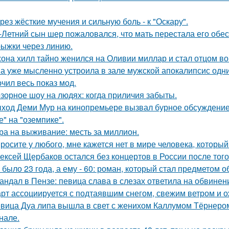
рез жёсткие мучения и сильную боль - к "Оскару".
-Летний сын шер пожаловался, что мать перестала его обес
ыжки через линию.
она хилл тайно женился на Оливии миллар и стал отцом во 
а уже мысленно устроила в зале мужской апокалипсис одн
чил весь показ мод.
зорное шоу на людях: когда приличия забыты.
ход Деми Мур на кинопремьере вызвал бурное обсуждение 
е" на "оземпике".
ра на выживание: месть за миллион.
росите у любого, мне кажется нет в мире человека, который
ексей Щербаков остался без концертов в России после того
 было 23 года, а ему - 60: роман, который стал предметом 
андал в Пензе: певица слава в слезах ответила на обвинен
рт ассоциируется с подтаявшим снегом, свежим ветром и 
вица Дуа липа вышла в свет с женихом Каллумом Тёрнеро
нале.