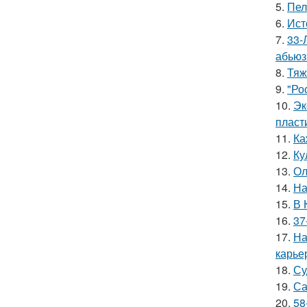
5.
Пел
6.
Ист
7.
33-
абьюз
8.
Тяж
9.
"Ро
10.
Эк
пласт
11.
Ка
12.
Ку
13.
Ол
14.
На
15.
В 
16.
37
17.
На
карье
18.
Су
19.
Са
20.
58