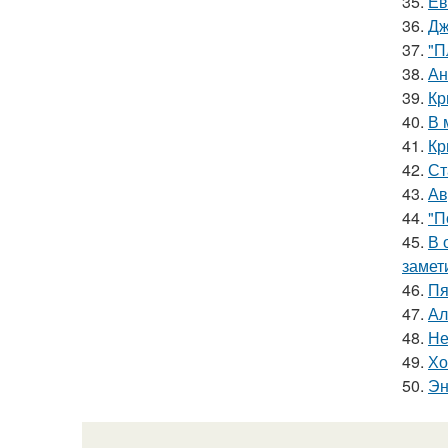
35.
Ев
36.
Дж
37.
"П
38.
Ан
39.
Кр
40.
В 
41.
Кр
42.
Ст
43.
Ав
44.
"П
45.
В 
замет
46.
Пя
47.
Ал
48.
Не
49.
Хо
50.
Эн