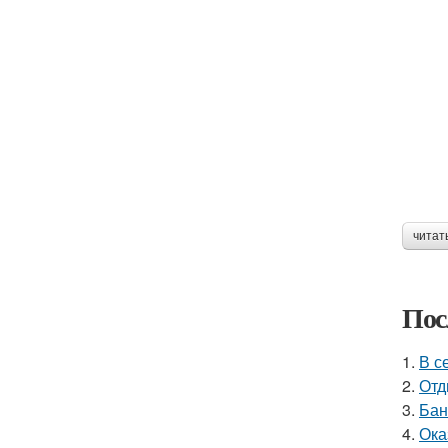
читат
Пос
1.
В с
2.
Отд
3.
Бан
4.
Ока