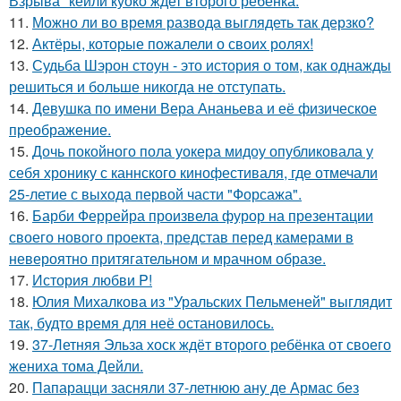
Взрыва" кейли куоко ждет второго ребенка.
11.
Можно ли во время развода выглядеть так дерзко?
12.
Актёры, которые пожалели о своих ролях!
13.
Судьба Шэрон стоун - это история о том, как однажды
решиться и больше никогда не отступать.
14.
Девушка по имени Вера Ананьева и её физическое
преображение.
15.
Дочь покойного пола уокера мидоу опубликовала у
себя хронику с каннского кинофестиваля, где отмечали
25-летие с выхода первой части "Форсажа".
16.
Барби Феррейра произвела фурор на презентации
своего нового проекта, представ перед камерами в
невероятно притягательном и мрачном образе.
17.
История любви P!
18.
Юлия Михалкова из "Уральских Пельменей" выглядит
так, будто время для неё остановилось.
19.
37-Летняя Эльза хоск ждёт второго ребёнка от своего
жениха тома Дейли.
20.
Папарацци засняли 37-летнюю ану де Армас без