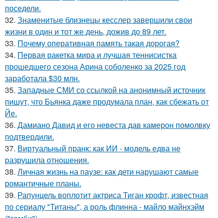
поседели.
32.
Знаменитые близнецы кесслер завершили свои
жизни в один и тот же день, дожив до 89 лет.
33.
Почему оперативная память такая дорогая?
34.
Первая ракетка мира и лучшая теннисистка
прошедшего сезона Арина соболенко за 2025 год
заработала $30 млн.
35.
Западные СМИ со ссылкой на анонимный источник
пишут, что Бьянка даже продумала план, как сбежать от
Йе.
36.
Дамиано Давид и его невеста дав камерон помолвку
подтвердили.
37.
Виртуальный пранк: как ИИ - модель едва не
разрушила отношения.
38.
Личная жизнь на паузе: как дети нарушают самые
романтичные планы.
39.
Рапунцель воплотит актриса Тиган крофт, известная
по сериалу "Титаны", а роль флинна - майло майнхэйм