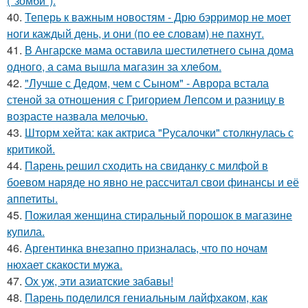
("зомби").
40.
Теперь к важным новостям - Дрю бэрримор не моет
ноги каждый день, и они (по ее словам) не пахнут.
41.
В Ангарске мама оставила шестилетнего сына дома
одного, а сама вышла магазин за хлебом.
42.
"Лучше с Дедом, чем с Сыном" - Аврора встала
стеной за отношения с Григорием Лепсом и разницу в
возрасте назвала мелочью.
43.
Шторм хейта: как актриса "Русалочки" столкнулась с
критикой.
44.
Парень решил сходить на свиданку с милфой в
боевом наряде но явно не рассчитал свои финансы и её
аппетиты.
45.
Пожилая женщина стиральный порошок в магазине
купила.
46.
Аргентинка внезапно призналась, что по ночам
нюхает скакости мужа.
47.
Ох уж, эти азиатские забавы!
48.
Парень поделился гениальным лайфхаком, как