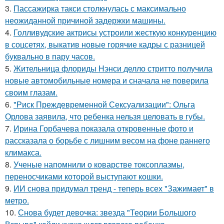
3.
Пассажирка такси столкнулась с максимально
неожиданной причиной задержки машины.
4.
Голливудские актрисы устроили жесткую конкуренцию
в соцсетях, выкатив новые горячие кадры с разницей
буквально в пару часов.
5.
Жительница флориды Нэнси делло стритто получила
новые автомобильные номера и сначала не поверила
своим глазам.
6.
"Риск Преждевременной Сексуализации": Ольга
Орлова заявила, что ребенка нельзя целовать в губы.
7.
Ирина Горбачева показала откровенные фото и
рассказала о борьбе с лишним весом на фоне раннего
климакса.
8.
Ученые напомнили о коварстве токсоплазмы,
переносчиками которой выступают кошки.
9.
ИИ снова придумал тренд - теперь всех "Зажимает" в
метро.
10.
Снова будет девочка: звезда "Теории Большого