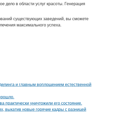
ое дело в области услуг красоты. Генерация
званий существующих заведений, вы сможете
лечения максимального успеха.
оделинга и главным воплощением естественной
прошло.
ва практически уничтожили его состояние.
ях, выкатив новые горячие кадры с разницей