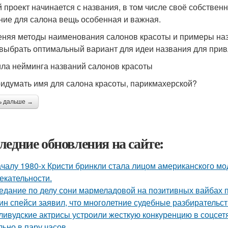
 проект начинается с названия, в том числе своё собственн
ние для салона вещь особенная и важная.
няя методы наименования салонов красоты и примеры на
 выбрать оптимальный вариант для идеи названия для прив
ла нейминга названий салонов красоты
ридумать имя для салона красоты, парикмахерской?
ь дальше →
ледние обновления на сайте:
ачалу 1980-х Кристи бринкли стала лицом американского м
екательности.
едание по делу сони мармеладовой на позитивных вайбах 
ин спейси заявил, что многолетние судебные разбирательст
ливудские актрисы устроили жесткую конкуренцию в соцсет
льно в пару часов.