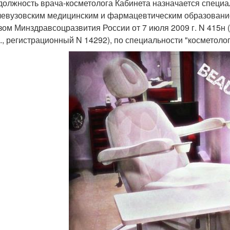
 должность врача-косметолога Кабинета назначается специ
левузовским медицинским и фармацевтическим образовани
зом Минздравсоцразвития России от 7 июля 2009 г. N 415н
г., регистрационный N 14292), по специальности "косметолог