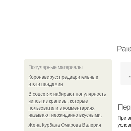
Рак
Популярные материалы
к
Коронавирус: предварительные
итоги пандемии
В соцсетях набирают популярность
чипсы из крапивы, которые
Пер
пользователи в комментариях
называют неожиданно вкусными.
При в
услов
Жена Курбана Омарова Валерия