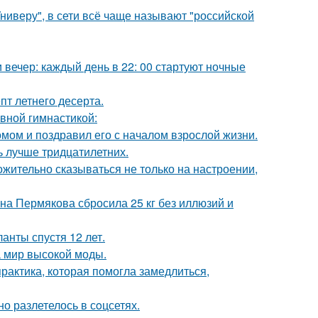
ниверу", в сети всё чаще называют "российской
вечер: каждый день в 22: 00 стартуют ночные
пт летнего десерта.
авной гимнастикой:
мом и поздравил его с началом взрослой жизни.
ь лучше тридцатилетних.
жительно сказываться не только на настроении,
ана Пермякова сбросила 25 кг без иллюзий и
анты спустя 12 лет.
 мир высокой моды.
практика, которая помогла замедлиться,
о разлетелось в сoцсетях.