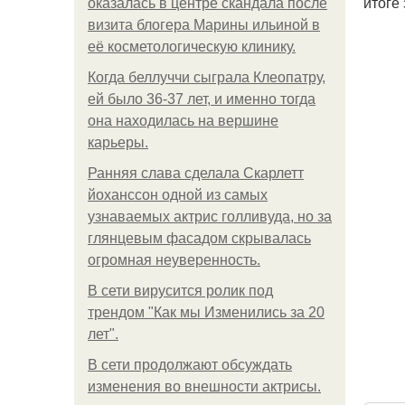
итоге
оказалась в центре скандала после
визита блогера Марины ильиной в
её косметологическую клинику.
Когда беллуччи сыграла Клеопатру,
ей было 36-37 лет, и именно тогда
она находилась на вершине
карьеры.
Ранняя слава сделала Скарлетт
йоханссон одной из самых
узнаваемых актрис голливуда, но за
глянцевым фасадом скрывалась
огромная неуверенность.
В сети вирусится ролик под
трендом "Как мы Изменились за 20
лет".
В сети продолжают обсуждать
изменения во внешности актрисы.