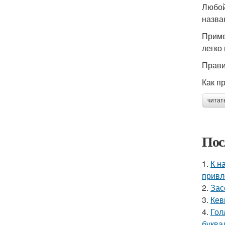
Любой
назва
Приме
легко
Прави
Как п
читат
Пос
1.
К н
привл
2.
Зас
3.
Кев
4.
Гол
буква