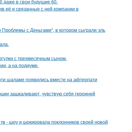
0 даже в свои будущие 60.
в её и связанные с ней компании в
 Проблемы с Деньгами", в котором сыграли эль
ала.
огулки с трехмесячным сыном.
ии, а на подиуме.
моти шаламе появились вместе на афтерпати
моции зашкаливают, чувствую себя героиней
а тв - шоу и шокировала поклонников своей новой