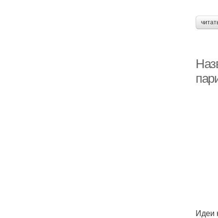
читат
Назв
пар
Идеи 