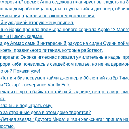
аморозить" время: Анна седокова планирует выглядеть на 3
вшая домработница подала в суд на кайли дженнер, обвини
иминации, травле и незаконном увольнении.
й муж домой вторую жену привёл.
Нью-йорке прошла премьера нового сериала Apple "У Марго
нг и Николь кидман.
а де Армас самый интересный ракурс на сидни Суини пойм
креты правильного питания, которые работают.
перпапа: Энрике иглесиас показал умилительные кадры пр
рора киба появилась в свадебном платье, но не на церемон
то он? Покажи уже!
-Летняя бизнесвумен кайли дженнер и 30-летний актёр Ти
 "Оскар" - вечеринке Vanity Fair.
ехали в тур на байках по тайской заднице, ветер в лицо, э
ка.
гла бы и подыграть ему.
о за странные дела в этом доме творятся?
-Летняя звезда "Другого Мира" и "ван хельсинга" пришла н
остью.