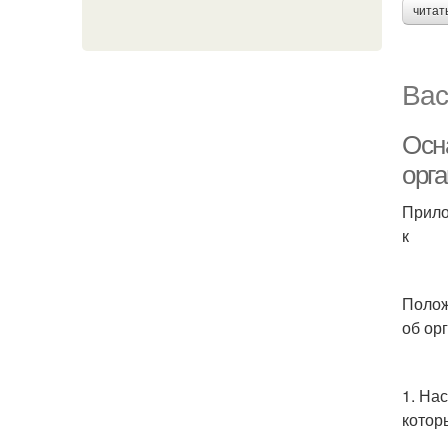
читат
Вас
Осн
орг
Прило
к
Поло
об ор
1. На
котор