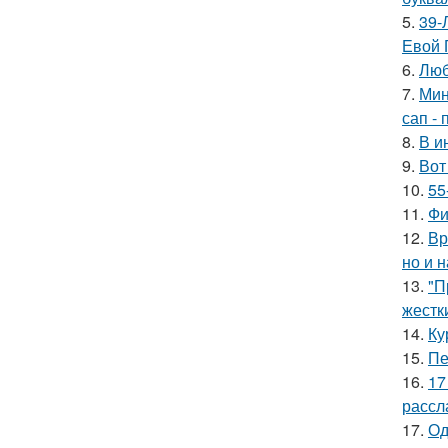
5.
39-
Евой 
6.
Люб
7.
Мин
сап - 
8.
В и
9.
Вот
10.
55
11.
Фи
12.
Вр
но и 
13.
"П
жестк
14.
Ку
15.
Пе
16.
17
рассл
17.
Од