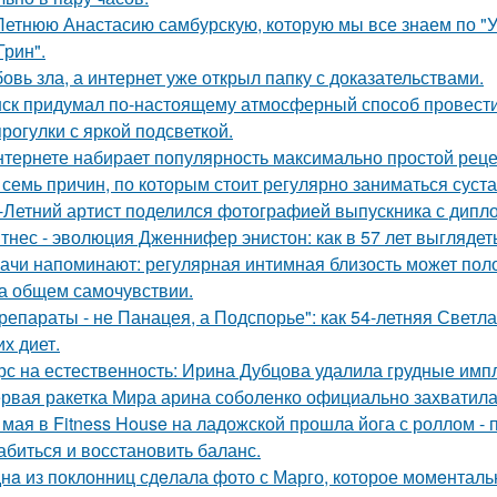
Летнюю Анастасию самбурскую, которую мы все знаем по "У
Грин".
овь зла, а интернет уже открыл папку с доказательствами.
ск придумал по-настоящему атмосферный способ провести 
прогулки с яркой подсветкой.
нтернете набирает популярность максимально простой реце
 семь причин, по которым стоит регулярно заниматься суст
-Летний артист поделился фотографией выпускника с дипло
тнес - эволюция Дженнифер энистон: как в 57 лет выглядет
ачи напоминают: регулярная интимная близость может поло
на общем самочувствии.
репараты - не Панацея, а Подспорье": как 54-летняя Светл
их диет.
рс на естественность: Ирина Дубцова удалила грудные импл
рвая ракетка Мира арина соболенко официально захватила
 мая в Fitness House на ладожской прошла йога с роллом - 
абиться и восстановить баланс.
нa из поклонниц сдeлала фото с Марго, которое момeнтальн