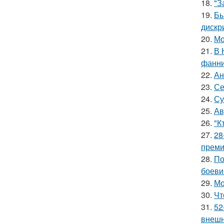
18.
"З
19.
Бы
дискр
20.
Мо
21.
В 
фанни
22.
Ан
23.
Се
24.
Су
25.
Ав
26.
"К
27.
28
премии
28.
По
боеви
29.
Мо
30.
Чт
31.
52
внешн