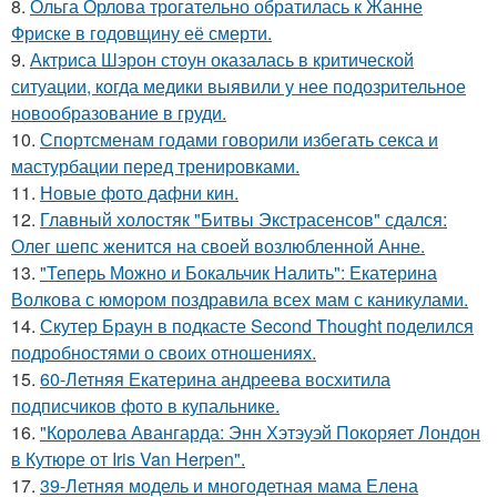
8.
Ольга Орлова трогательно обратилась к Жанне
Фриске в годовщину её смерти.
9.
Актриса Шэрон стоун оказалась в критической
ситуации, когда медики выявили у нее подозрительное
новообразование в груди.
10.
Спортсменам годами говорили избегать секса и
мастурбации перед тренировками.
11.
Новые фото дафни кин.
12.
Главный холостяк "Битвы Экстрасенсов" сдался:
Олег шепс женится на своей возлюбленной Анне.
13.
"Теперь Можно и Бокальчик Налить": Екатерина
Волкова с юмором поздравила всех мам с каникулами.
14.
Скутер Браун в подкасте Second Thought поделился
подробностями о своих отношениях.
15.
60-Летняя Екатерина андреева восхитила
подписчиков фото в купальнике.
16.
"Королева Авангарда: Энн Хэтэуэй Покоряет Лондон
в Кутюре от Iris Van Herpen".
17.
39-Летняя модель и многодетная мама Елена