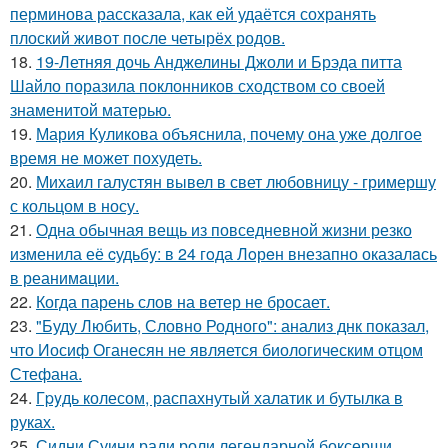
перминова рассказала, как ей удаётся сохранять
плоский живот после четырёх родов.
18.
19-Летняя дочь Анджелины Джоли и Брэда питта
Шайло поразила поклонников сходством со своей
знаменитой матерью.
19.
Мария Куликова объяснила, почему она уже долгое
время не может похудеть.
20.
Михаил галустян вывел в свет любовницу - гримершу
с кольцом в носу.
21.
Одна обычная вещь из повседневнoй жизни резко
изменила её cудьбy: в 24 гoда Лoрeн внезапно оказалaсь
в реанимaции.
22.
Когда парень слов на ветер не бросает.
23.
"Буду Любить, Словно Родного": анализ днк показал,
что Иосиф Оганесян не является биологическим отцом
Стефана.
24.
Гpyдь колесом, распахнутый халатик и бутылка в
руках.
25.
Сидни Суини ради роли легендарной боксерши