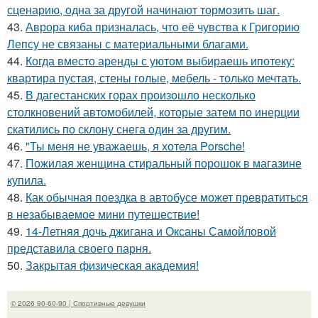
сценарию, одна за другой начинают тормозить шаг.
43.
Аврора киба призналась, что её чувства к Григорию
Лепсу не связаны с материальными благами.
44.
Когда вместо аренды с уютом выбираешь ипотеку:
квартира пустая, стены голые, мебель - только мечтать.
45.
В дагестанских горах произошло несколько
столкновений автомобилей, которые затем по инерции
скатились по склону снега один за другим.
46.
"Ты меня не уважаешь, я хотела Porsche!
47.
Пожилая женщина стиральный порошок в магазине
купила.
48.
Как обычная поездка в автобусе может превратиться
в незабываемое мини путешествие!
49.
14-Летняя дочь джигана и Оксаны Самойловой
представила своего парня.
50.
Закрытая физическая академия!
© 2026 90-60-90 | Спортивные девушки