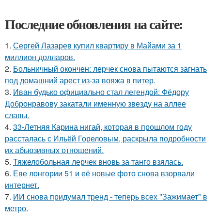
Последние обновления на сайте:
1.
Сергей Лазарев купил квартиру в Майами за 1
миллион долларов.
2.
Больничный окончен: лерчек снова пытаются загнать
под домашний арест из-за вояжа в питер.
3.
Иван будько официально стал легендой: Фёдору
Добронравову закатали именную звезду на аллее
славы.
4.
33-Летняя Карина нигай, которая в прошлом году
рассталась с Ильёй Гореловым, раскрыла подробности
их абьюзивных отношений.
5.
Тяжелобольная лерчек вновь за танго взялась.
6.
Еве лонгории 51 и её новые фото снова взорвали
интернет.
7.
ИИ снова придумал тренд - теперь всех "Зажимает" в
метро.