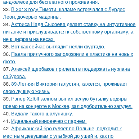
анджелесе для бесплатного проживания.
33.
В 2013 году Тимоти шаламе встречался с Лурдес
Леон, дочерью мадонны.
34.
Актриса Надя Сысоева делает ставку на интуитивное
питание и прислушивается к собственному организму, а
не к цифрам на весах.
35.
Вот как сейчас выглядит нелли фуртадо.
36.
Павла прилучного заподозрили в пластике на новых
фото.
37.
Алексей щербаков прилетел в поддержать нурлана
сабурова.
38.
39-Летняя Виктория галустян, кажется, проживает
свою лучшую жизнь.
39.
Рэпер Xzibit залпом выпил целую бутылку водяры
прямо на концерте в Москве, зал одобрительно загудел.
40.
Видaли тaкого шaлунишку.
41.
Идеальный киновечер с парнем.
42.
Африканский бро гуляет по Польше, подходит к
местным девушкам с улыбкой до ушей и, как по