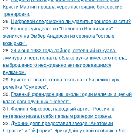
Кристи Мартин прошла через настоящие боксерские
тренировки.
26.
Цифровой след: можно ли удалить прошлое из сети?
27.
Коннор суинделлс из "Полового Воспитания"
женился на Эмбер Андерсон из сериала "острые
козырьки".
28.
24 июня 1982 года лайнер, летевший из куала-
лумпура в перт, попал в облако вулканического пепла,
выброшенного неожиданно активировавшимся
вулканом.
29.
Кристен стюарт готова взять на себя режиссуру
ремейка "Сумерек".
30.
Главный френдзонщик школы: один мальчик и целый
класс равнодушных "Невест".
31.
Филипп Киркоров, народный артист России, в
интервью назвал себя первым рэпером страны.
32.
Джонни депп предоставил звезде "Анатомии
Страсти" и "эйфории" Эрику Дэйну свой особняк в Лос-