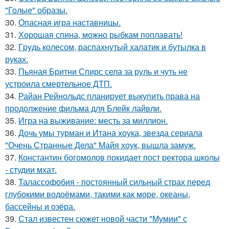
"Голые" образы.
30.
Опасная игра наставницы.
31.
Хорошая спина, можно рыбкам поплавать!
32.
Гpyдь колесом, распахнутый халатик и бутылка в
руках.
33.
Пьяная Бритни Спирс села за руль и чуть не
устроила смертельное ДТП.
34.
Райан Рейнольдс планирует выкупить права на
продолжение фильма для Блейк лайвли.
35.
Игра на выживание: месть за миллион.
36.
Дочь умы турман и Итана хоука, звезда сериала
"Очень Странные Дела" Майя хоук, вышла замуж.
37.
Константин богомолов покидает пост ректора школы
- студии мхат.
38.
Талассофобия - постоянный сильный страх перед
глубокими водоёмами, такими как море, океаны,
бассейны и озёра.
39.
Стал известен сюжет новой части "Мумии" с