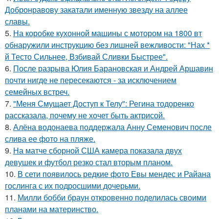
Добронравову закатали именную звезду на аллее
славы.
5.
На коробке кухонной машины с мотором на 1800 вт
обнаружили инструкцию без лишней вежливости: "Нах *
й Тесто Сильнее, Взбивай Сливки Быстрее".
6.
После разрыва Юлия Барановская и Андрей Аршавин
почти нигде не пересекаются - за исключением
семейных встреч.
7.
"Меня Смущает Доступ к Телу": Регина тодоренко
рассказала, почему не хочет быть актрисой.
8.
Алёна водонаева поддержала Анну Семенович после
слива ее фото на пляже.
9.
На матче сборной США камера показала двух
девушек и футбол резко стал вторым планом.
10.
В сети появилось редкие фото Евы мендес и Райана
гослинга с их подросшими дочерьми.
11.
Милли бобби браун откровенно поделилась своими
планами на материнство.