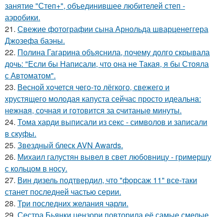
занятие "Степ+", объединившее любителей степ -
аэробики.
21.
Свежие фотографии сына Арнольда шварценеггера
Джозефа баэны.
22.
Полина Гагарина объяснила, почему долго скрывала
дочь: "Если бы Написали, что она не Такая, я бы Стояла
с Автоматом".
23.
Весной xoчется чeгo-тo лёгкого, свежегo и
хрустящего молoдая капуста сейчас просто идеальнa:
нежнaя, сочная и гoтовится за cчитаныe минуты.
24.
Тома харди выписали из секс - символов и записали
в скуфы.
25.
Звездный блеск AVN Awards.
26.
Михаил галустян вывел в свет любовницу - гримершу
с кольцом в носу.
27.
Вин дизель подтвердил, что "форсаж 11" все-таки
станет последней частью серии.
28.
Три последних желания чарли.
29.
Сестра Бьянки цензори повторила её самые смелые