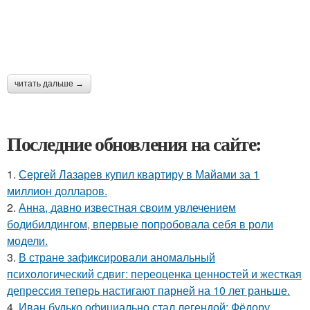
читать дальше →
Последние обновления на сайте:
1.
Сергей Лазарев купил квартиру в Майами за 1
миллион долларов.
2.
Анна, давно известная своим увлечением
бодибилдингом, впервые попробовала себя в роли
модели.
3.
В стране зафиксировали аномальный
психологический сдвиг: переоценка ценностей и жесткая
депрессия теперь настигают парней на 10 лет раньше.
4.
Иван будько официально стал легендой: Фёдору