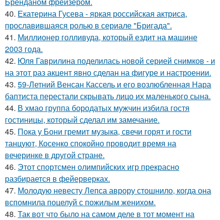
Бренданом фрейзером.
40.
Екатерина Гусева - яркая российская актриса,
прославившаяся ролью в сериале "Бригада".
41.
Миллионер голливуда, который ездит на машине
2003 года.
42.
Юля Гаврилина поделилась новой серией снимков - и
на этот раз акцент явно сделан на фигуре и настроении.
43.
59-Летний Венсан Кассель и его возлюбленная Нара
баптиста перестали скрывать лицо их маленького сына.
44.
В хмао группа бородатых мужчин избила гостя
гостиницы, который сделал им замечание.
45.
Пока у Бони гремит музыка, свечи горят и гости
танцуют, Косенко спокойно проводит время на
вечеринке в другой стране.
46.
Этот спортсмен олимпийских игр прекрасно
разбирается в фейерверках.
47.
Молодую невесту Лепса аврору стошнило, когда она
вспомнила поцелуй с пожилым женихом.
48.
Так вот что было на самом деле в тот момент на