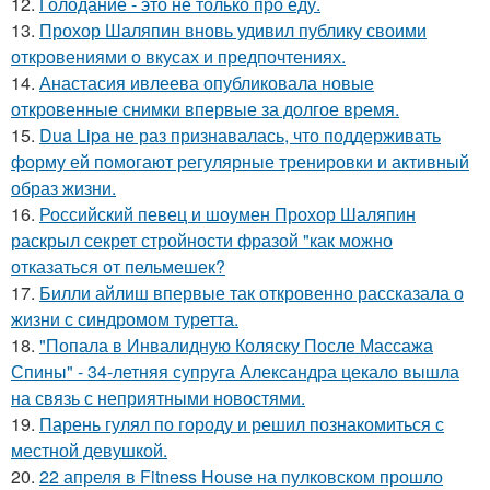
12.
Голодание - это не только про еду.
13.
Прохор Шаляпин вновь удивил публику своими
откровениями о вкусах и предпочтениях.
14.
Анастасия ивлеева опубликовала новые
откровенные снимки впервые за долгое время.
15.
Dua Lipa не раз признавалась, что поддерживать
форму ей помогают регулярные тренировки и активный
образ жизни.
16.
Российский певец и шоумен Прохор Шаляпин
раскрыл секрет стройности фразой "как можно
отказаться от пельмешек?
17.
Билли айлиш впервые так откровенно рассказала о
жизни с синдромом туретта.
18.
"Попала в Инвалидную Коляску После Массажа
Спины" - 34-летняя супруга Александра цекало вышла
на связь с неприятными новостями.
19.
Парень гулял по городу и решил познакомиться с
местной девушкой.
20.
22 апреля в Fitness House на пулковском прошло