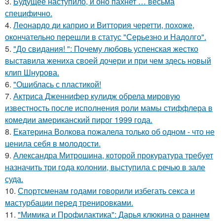
3.
Будущее наступило, и оно пахнет … весьма
специфично.
4.
Леонардо ди каприо и Виттория черетти, похоже,
окончательно перешли в статус "Серьезно и Надолго".
5.
"До свидания! ": Почему любовь успенская жестко
выставила жениха своей дочери и при чем здесь новый
клип Шнурова.
6.
"Ошиблась с пластикой!
7.
Актриса Дженнифер кулидж обрела мировую
известность после исполнения роли мамы стиффлера в
комедии американский пирог 1999 года.
8.
Екатерина Волкова пожалела только об одном - что не
ценила себя в молодости.
9.
Александра Митрошина, которой прокуратура требует
назначить три года колонии, выступила с речью в зале
суда.
10.
Спортсменам годами говорили избегать секса и
мастурбации перед тренировками.
11.
"Мимика и Профилактика": Дарья клюкина о раннем