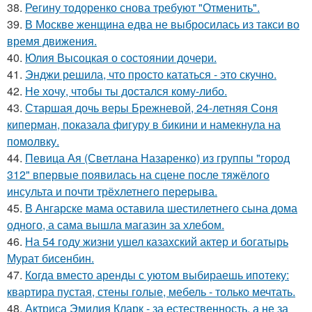
38.
Регину тодоренко снова требуют "Отменить".
39.
В Москве женщина едва не выбросилась из такси во
время движения.
40.
Юлия Высоцкая о состоянии дочери.
41.
Энджи решила, что просто кататься - это скучно.
42.
Не хочу, чтобы ты достался кому-либо.
43.
Старшая дочь веры Брежневой, 24-летняя Соня
киперман, показала фигуру в бикини и намекнула на
помолвку.
44.
Певица Ая (Светлана Назаренко) из группы "город
312" впервые появилась на сцене после тяжёлого
инсульта и почти трёхлетнего перерыва.
45.
В Ангарске мама оставила шестилетнего сына дома
одного, а сама вышла магазин за хлебом.
46.
На 54 году жизни ушел казахский актер и богатырь
Мурат бисенбин.
47.
Когда вместо аренды с уютом выбираешь ипотеку:
квартира пустая, стены голые, мебель - только мечтать.
48.
Актриса Эмилия Кларк - за естественность, а не за