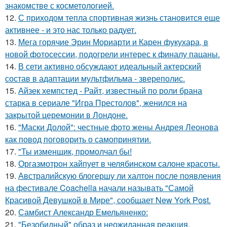
знакомстве с косметологией.
12.
С приходом тепла спортивная жизнь становится еще
активнее - и это нас только радует.
13.
Мега горячие Эрин Мориарти и Карен фукухара, в
новой фотосессии, подогрели интерес к финалу пацаны.
14.
В сети активно обсуждают идеальный актерский
состав в адаптации мультфильма - звереполис.
15.
Айзек хемпстед - Райт, известный по роли брана
старка в сериале "Игра Престолов", женился на
закрытой церемонии в Лондоне.
16.
"Маски Долой": честные фото жены Андрея Леонова
как повод поговорить о самопринятии.
17.
"Ты изменщик, промолчал бы!
18.
Оргазмотрон хайпует в челябинском салоне красоты.
19.
Австралийскую блогершу ли халтон после появления
на фестивале Coachella начали называть "Самой
Красивой Девушкой в Мире", сообщает New York Post.
20.
Самбист Александр Емельяненко:
21.
"Безобидный" образ и неожиданная реакция.