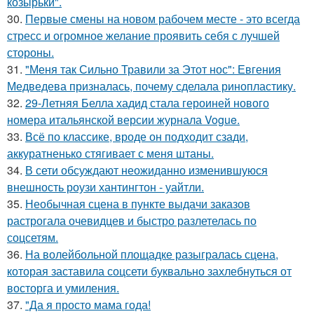
козырьки".
30.
Первые смены на новом рабочем месте - это всегда
стресс и огромное желание проявить себя с лучшей
стороны.
31.
"Меня так Сильно Травили за Этот нос": Евгения
Медведева призналась, почему сделала ринопластику.
32.
29-Летняя Белла хадид стала героиней нового
номера итальянской версии журнала Vogue.
33.
Всё по классике, вроде он подходит сзади,
аккуратненько стягивает с меня штаны.
34.
В сети обсуждают неожиданно изменившуюся
внешность роузи хантингтон - уайтли.
35.
Необычная сцена в пункте выдачи заказов
растрогала очевидцев и быстро разлетелась по
соцсетям.
36.
На волейбольной площадке разыгралась сцена,
которая заставила соцсети буквально захлебнуться от
восторга и умиления.
37.
"Да я просто мама года!