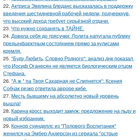
22.
Актриса Эвелина бледанс высказалась в поддержку
введения шестидневной рабочей недели, подчеркнув,
что высокий доход требует серьёзной отдачи.
23.
Что нужно сохранять в ТАЙНЕ.
24.
Довела себя до трясучки: Лолита напугала публику
предынфарктным состоянием прямо за кулисами
кремля.
25.
"Буду Любить, Словно Родного": анализ днк показал,
что Иосиф Оганесян не является биологическим отцом
Стефана.
26.
"А ж * па Твоя Сахарная не Слипнется": Ксения
Собчак резко ответила авроре кибе.
27.
Месть бывшему на абсолютно новый уровень
вышла!
28.
Карина кросс выходит замуж: предложение на льду и
новый избранник.
29.
Коннор суинделлс из "Полового Воспитания"
женился на Эмбер Андерсон из сериала "острые