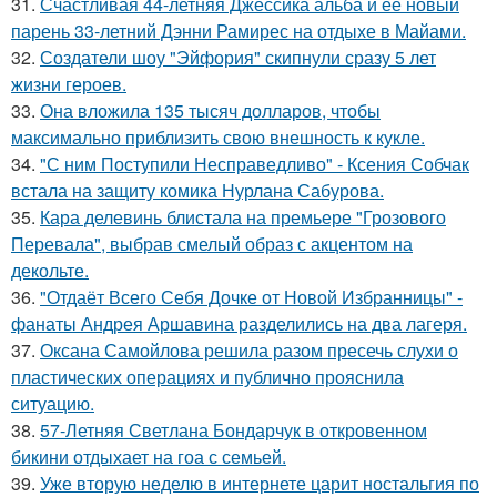
31.
Счастливая 44-летняя Джессика альба и ее новый
парень 33-летний Дэнни Рамирес на отдыхе в Майами.
32.
Создатели шоу "Эйфория" скипнули сразу 5 лет
жизни героев.
33.
Она вложила 135 тысяч долларов, чтобы
максимально приблизить свою внешность к кукле.
34.
"С ним Поступили Несправедливо" - Ксения Собчак
встала на защиту комика Нурлана Сабурова.
35.
Кара делевинь блистала на премьере "Грозового
Перевала", выбрав смелый образ с акцентом на
декольте.
36.
"Отдаёт Всего Себя Дочке от Новой Избранницы" -
фанаты Андрея Аршавина разделились на два лагеря.
37.
Оксана Самойлова решила разом пресечь слухи о
пластических операциях и публично прояснила
ситуацию.
38.
57-Летняя Светлана Бондарчук в откровенном
бикини отдыхает на гоа с семьей.
39.
Уже вторую неделю в интернете царит ностальгия по