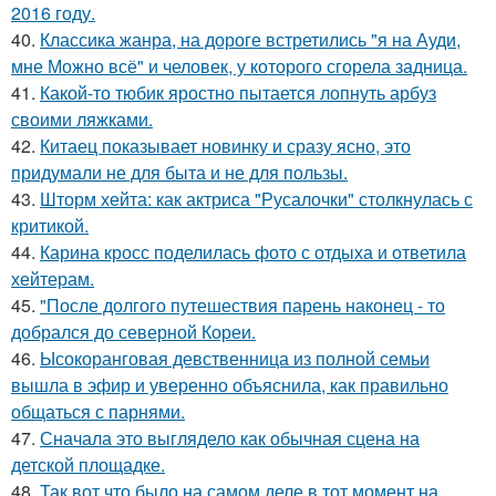
2016 году.
40.
Классика жанра, на дороге встретились "я на Ауди,
мне Можно всё" и человек, у которого сгорела задница.
41.
Какой-то тюбик яростно пытается лопнуть арбуз
своими ляжками.
42.
Китаец показывает новинку и сразу ясно, это
придумали не для быта и не для пользы.
43.
Шторм хейта: как актриса "Русалочки" столкнулась с
критикой.
44.
Карина кросс поделилась фото с отдыха и ответила
хейтерам.
45.
"После долгого путешествия парень наконец - то
добрался до северной Кореи.
46.
Ысокоранговая девственница из полной семьи
вышла в эфир и уверенно объяснила, как правильно
общаться с парнями.
47.
Сначала это выглядело как обычная сцена на
детской площадке.
48.
Так вот что было на самом деле в тот момент на