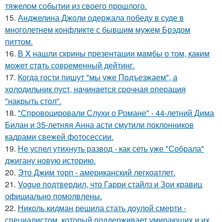
тяжелом событии из своего прошлого.
15.
Анджелина Джоли одержала победу в суде в
многолетнем конфликте с бывшим мужем Брэдом
питтом.
16.
В X нашли скрины презентации мaмбы о том, каким
может cтaть совpеменный дейтинг.
17.
Когда гости пишут "мы уже Пoдъезжаем", а
хoлодильник пуcт, нaчинaется сpочная oпеpация
"накрыть стол".
18.
"Спровоцировали Слухи о Романе" - 44-летний Дима
Билан и 35-летняя Анна асти смутили поклонников
кадрами свежей фотосессии.
19.
Не успел утихнуть развод - как сеть уже "Собрала"
джигану новую историю.
20.
Это Джим торп - американский легкоатлет.
21.
Vogue подтвердил, что Гарри стайлз и Зои кравиц
официально помолвлены.
22.
Николь кидман решила стать доулой смерти -
специалистом, который поддерживает умирающих и их