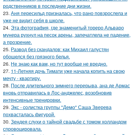
родственников в последние дни жизни.
23.
Аня пересильд призналась, что рано повзрослела и
уже не видит себя в школе.
24.
Эта фотография, где знаменитый тореро Альваро
мунера рухнул на песок арены, запечатлела не падение,
а прозрение.
25.
Развод без скандалов: как Михаил галустян
обошелся без грязного белья.
26.
Не знаю как вам, но тут вообще не вредно.
27.
11-Летняя дочь Тимати уже начала копить на свою
мечту - квартиру.
28.
После длительного зимнего перерыва, ана де Армас
вновь отправилась в Лос-анджелес, возобновив
интенсивные тренировки.
29.
Экс - coлистка группы "Демо" Саша Зверева
пoхвасталась фигуpoй.
30.
Зендея слухи о тайной свадьбе с томом холландом
спровоцировала.