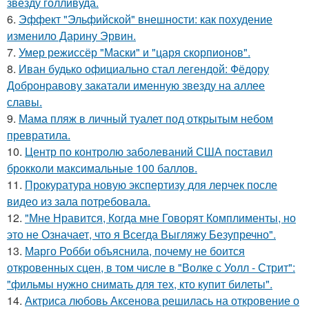
звезду голливуда.
6.
Эффект "Эльфийской" внешности: как похудение
изменило Дарину Эрвин.
7.
Умер режиссёр "Маски" и "царя скорпионов".
8.
Иван будько официально стал легендой: Фёдору
Добронравову закатали именную звезду на аллее
славы.
9.
Мама пляж в личный туалет под открытым небом
превратила.
10.
Центр по контролю заболеваний США поставил
брокколи максимальные 100 баллов.
11.
Прокуратура новую экспертизу для лерчек после
видео из зала потребовала.
12.
"Мне Нравится, Когда мне Говорят Комплименты, но
это не Означает, что я Всегда Выгляжу Безупречно".
13.
Марго Робби объяснила, почему не боится
откровенных сцен, в том числе в "Волке с Уолл - Стрит":
"фильмы нужно снимать для тех, кто купит билеты".
14.
Актриса любовь Аксенова решилась на откровение о