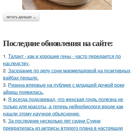
читать дальше →
Последние обновления на сайте:
1.
Талант - как и хорошие гены - часто передается по
наследству.
2.
Заседание по делу сони мармеладовой на позитивных
вайбах прошло.
3.
Рианна впервые на публике с младшей дочкой роки
айриш появилась.
4.
Я всегда подозревал, что женская грудь полезна не
только для красоты, а теперь нейробиологи вроде как
нашли этому научное объяснение.
5.
За последние несколько лет сидни Суини
превратилась из актрисы второго плана в настоящую