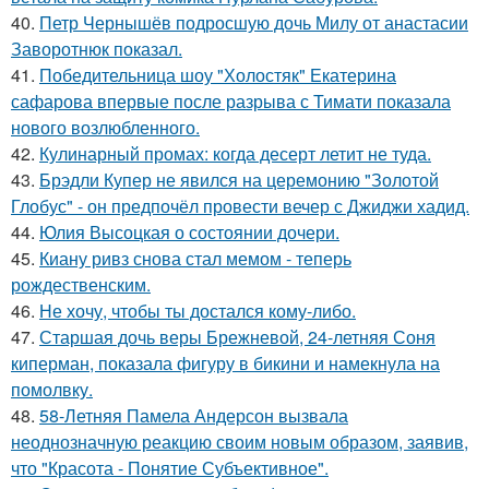
40.
Петр Чернышёв подросшую дочь Милу от анастасии
Заворотнюк показал.
41.
Победительница шоу "Холостяк" Екатерина
сафарова впервые после разрыва с Тимати показала
нового возлюбленного.
42.
Кулинарный промах: когда десерт летит не туда.
43.
Брэдли Купер не явился на церемонию "Золотой
Глобус" - он предпочёл провести вечер с Джиджи хадид.
44.
Юлия Высоцкая о состоянии дочери.
45.
Киану ривз снова стал мемом - теперь
рождественским.
46.
Не хочу, чтобы ты достался кому-либо.
47.
Старшая дочь веры Брежневой, 24-летняя Соня
киперман, показала фигуру в бикини и намекнула на
помолвку.
48.
58-Летняя Памела Андерсон вызвала
неоднозначную реакцию своим новым образом, заявив,
что "Красота - Понятие Субъективное".