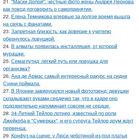
21.
"Маски Долой": честные фото жены Андрея Леонова
как повод поговорить о самопринятии.
22.
Елена Темникова впервые за долгое время вышла
на связь с фанатами.
23.
Запретная близость: как доверие к учителю
обернулось ловушкой.
24.
В алматы появилась инсталляция, от которой
мурашки.
25.
Семаглутид: легкий путь или ловушка для
организма?
26.
Ана де Армас самый интересный ракурс на сидни
Суини поймала.
27.
В Японии завирусился новый фототренд: девушки
складывают руками сердечко так, что в кадре оно
подозрительно напоминает совсем не сердце.
28.
34-Летний Тейлор лотнер, известный по роли
Джейкоба в "Сумерках", и его супруга Тейлор доум ждут
первенца.
29.
Конфуз на сцене: у Люси чеботиной из-под платья