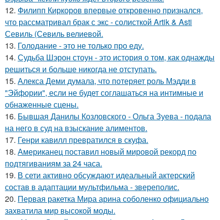
12.
Филипп Киркоров впервые откровенно признался,
что рассматривал брак с экс - солисткой Artik & Asti
Севиль (Севиль велиевой.
13.
Голодание - это не только про еду.
14.
Судьба Шэрон стоун - это история о том, как однажды
решиться и больше никогда не отступать.
15.
Алекса Деми думала, что потеряет роль Мэдди в
"Эйфории", если не будет соглашаться на интимные и
обнаженные сцены.
16.
Бывшая Данилы Козловского - Ольга Зуева - подала
на него в суд на взыскание алиментов.
17.
Генри кавилл превратился в скуфа.
18.
Американец поставил новый мировой рекорд по
подтягиваниям за 24 часа.
19.
В сети активно обсуждают идеальный актерский
состав в адаптации мультфильма - звереполис.
20.
Первая ракетка Мира арина соболенко официально
захватила мир высокой моды.