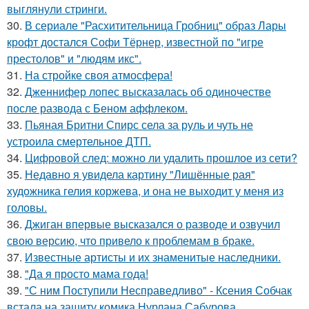
выглянули стринги.
30.
В сериале "Расхитительница Гробниц" образ Лары
крофт достался Софи Тёрнер, известной по "игре
престолов" и "людям икс".
31.
На стройке своя атмосфера!
32.
Дженнифер лопес высказалась об одиночестве
после развода с Беном аффлеком.
33.
Пьяная Бритни Спирс села за руль и чуть не
устроила смертельное ДТП.
34.
Цифровой след: можно ли удалить прошлое из сети?
35.
Недавно я увидела картину "Лишённые рая"
художника гелия коржева, и она не выходит у меня из
головы.
36.
Джиган впервые высказался о разводе и озвучил
свою версию, что привело к проблемам в браке.
37.
Известные артисты и их знаменитые наследники.
38.
"Да я просто мама года!
39.
"С ним Поступили Несправедливо" - Ксения Собчак
встала на защиту комика Нурлана Сабурова.