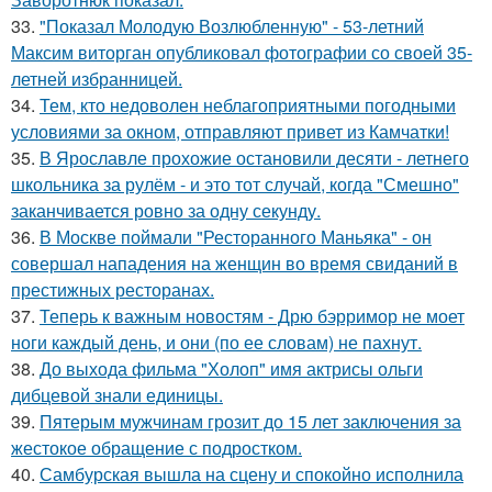
33.
"Показал Молодую Возлюбленную" - 53-летний
Максим виторган опубликовал фотографии со своей 35-
летней избранницей.
34.
Тем, кто недоволен неблагоприятными погодными
условиями за окном, отправляют привет из Камчатки!
35.
В Ярославле прохожие остановили десяти - летнего
школьника за рулём - и это тот случай, когда "Смешно"
заканчивается ровно за одну секунду.
36.
В Москве поймали "Ресторанного Маньяка" - он
совершал нападения на женщин во время свиданий в
престижных ресторанах.
37.
Теперь к важным новостям - Дрю бэрримор не моет
ноги каждый день, и они (по ее словам) не пахнут.
38.
До выхода фильма "Холоп" имя актрисы ольги
дибцевой знали единицы.
39.
Пятерым мужчинам грозит до 15 лет заключения за
жестокое обращение с подростком.
40.
Самбурская вышла на сцену и спокойно исполнила