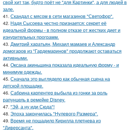
свой хит так, будто поёт не "для Картинки", а для людей в
зале.
41.
Скандал с мясом в сети магазинов "Светофор".
42.
Надя Сысоева честно признается: секрет её
идеальной формы - в полном отказе от жестких диет и
изнурительных программ.
43.
Дмитрий харатьян, Михаил мамаев и Александр
домогаров из "Гардемаринов" продолжают оставаться
активными.
44.
Оксана акиньшина показала идеальную форму - и
минимум одежды.
45.
Сначала это выглядело как обычная сцена на
детской площадке.
46.
Сабрина карпентер выбыла из гонки за роль
рапунцель в ремейке Disney.
47.
"Эй, а ну иди Сюда"!
48.
Эпоха закончилась "Нулевого Размера".
49.
Время не пощадило Кирилла плетнева из
"Диверсанта".