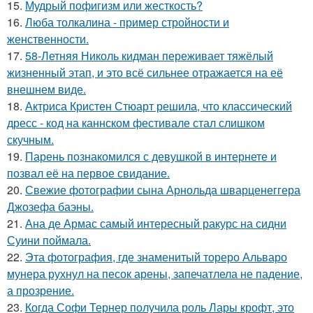
15.
Мудрый пофигизм или жесткость?
16.
Люба толкалина - пример стройности и
женственности.
17.
58-Летняя Николь кидман переживает тяжёлый
жизненный этап, и это всё сильнее отражается на её
внешнем виде.
18.
Актриса Кристен Стюарт решила, что классический
дресс - код на каннском фестивале стал слишком
скучным.
19.
Парень познакомился с девушкой в интернете и
позвал её на первое свидание.
20.
Свежие фотографии сына Арнольда шварценеггера
Джозефа баэны.
21.
Ана де Армас самый интересный ракурс на сидни
Суини поймала.
22.
Эта фотография, где знаменитый тореро Альваро
мунера рухнул на песок арены, запечатлела не падение,
а прозрение.
23.
Когда Софи Тернер получила роль Лары крофт, это