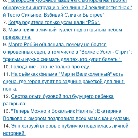
обнаружили инструкцию без лишней вежливости: "Нах *
й Тесто Сильнее, Взбивай Сливки Быстрее".
7.
Когда родители только услышали "PS5".
8.
Мама пляж в личный туалет под открытым небом
превратила.
9.
Марго Робби объяснила, почему не боится
откровенных сцен, в том числе в "Волке с Уолл - Стрит":
"фильмы нужно снимать для тех, кто купит билеты".
10.
Голодание - это не только про еду.
11.
На съёмках фильма "Марти Великолепный" есть
сцена, где героя лупят по заднице ракеткой для пинг-
понга.
12.
Сестра ольги бузовой пол будущего ребёнка
раскрыла.
13.
"Теперь Можно и Бокальчик Налить": Екатерина
Волкова с юмором поздравила всех мам с каникулами.
14.
Энн хэтэуэй впервые публично поделилась личной
историей.