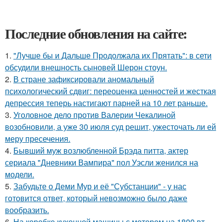
Последние обновления на сайте:
1.
"Лучше бы и Дальше Продолжала их Прятать": в сети
обсудили внешность сыновей Шерон стоун.
2.
В стране зафиксировали аномальный
психологический сдвиг: переоценка ценностей и жесткая
депрессия теперь настигают парней на 10 лет раньше.
3.
Уголовное дело против Валерии Чекалиной
возобновили, а уже 30 июля суд решит, ужесточать ли ей
меру пресечения.
4.
Бывший муж возлюбленной Брэда питта, актер
сериала "Дневники Вампира" пол Уэсли женился на
модели.
5.
Забудьте о Деми Мур и её "Субстанции" - у нас
готовится ответ, который невозможно было даже
вообразить.
6.
На коробке кухонной машины с мотором на 1800 вт