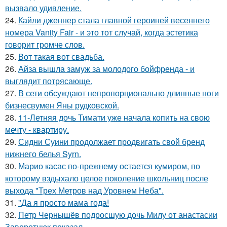
вызвало удивление.
24.
Кайли дженнер стала главной героиней весеннего
номера Vanity Fair - и это тот случай, когда эстетика
говорит громче слов.
25.
Вот такая вот свадьба.
26.
Айза вышла замуж за молодого бойфренда - и
выглядит потрясающе.
27.
В сети обсуждают непропорционально длинные ноги
бизнесвумен Яны рудковской.
28.
11-Летняя дочь Тимати уже начала копить на свою
мечту - квартиру.
29.
Сидни Суини продолжает продвигать свой бренд
нижнего белья Syrn.
30.
Марио касас по-прежнему остается кумиром, по
которому вздыхало целое поколение школьниц после
выхода "Трех Метров над Уровнем Неба".
31.
"Да я просто мама года!
32.
Петр Чернышёв подросшую дочь Милу от анастасии
Заворотнюк показал.