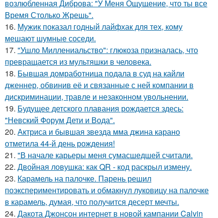
возлюбленная Диброва: "У Меня Ощущение, что ты все
Время Столько Жрешь".
16.
Мужик показал годный лайфхак для тех, кому
мешают шумные соседи.
17.
"Ушло Миллениальство": глюкоза призналась, что
превращается из мультяшки в человека.
18.
Бывшая домработница подала в суд на кайли
дженнер, обвинив её и связанные с ней компании в
дискриминации, травле и незаконном увольнении.
19.
Будущее детского плавания рождается здесь:
"Невский Форум Дети и Вода".
20.
Актриса и бывшая звезда мма джина карано
отметила 44-й день рождения!
21.
"В начале карьеры меня сумасшедшей считали.
22.
Двойная ловушка: как QR - код раскрыл измену.
23.
Карамель на палочке. Парень решил
поэкспериментировать и обмакнул луковицу на палочке
в карамель, думая, что получится десерт мечты.
24.
Дакота Джонсон интернет в новой кампании Calvin