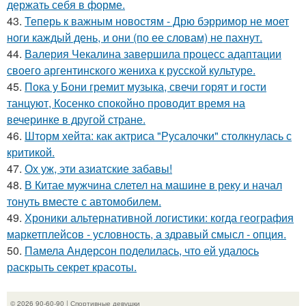
держать себя в форме.
43.
Теперь к важным новостям - Дрю бэрримор не моет
ноги каждый день, и они (по ее словам) не пахнут.
44.
Валерия Чекалина завершила процесс адаптации
своего аргентинского жениха к русской культуре.
45.
Пока у Бони гремит музыка, свечи горят и гости
танцуют, Косенко спокойно проводит время на
вечеринке в другой стране.
46.
Шторм хейта: как актриса "Русалочки" столкнулась с
критикой.
47.
Ох уж, эти азиатские забавы!
48.
В Китае мужчина слетел на машине в реку и начал
тонуть вместе с автомобилем.
49.
Хроники альтернативной логистики: когда география
маркетплейсов - условность, а здравый смысл - опция.
50.
Памела Андерсон поделилась, что ей удалось
раскрыть секрет красоты.
© 2026 90-60-90 | Спортивные девушки