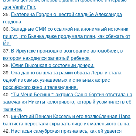
для Vanity Fair.
35.
Екатерина Гордон о шестой свадьбе Александра
гордона.
36.
Западные СМИ со ссылкой на анонимный источник
пишут, что Бьянка даже продумала план, как сбежать от
Йе.
37.
В Иркутске произошло возгорание автомобиля, в
котором находился запертый ребенок.
38.
Юлия Высоцкая о состоянии дочери.
39.
Она давно вышла за рамки образа Леры и стала
одной из самых узнаваемых и стильных актрис
российского кино и телевидения.
40.
"Ты Меня Бесишь": актриса Саша бортич ответила на
замечания Никиты кологривого, который усомнился в её
таланте.
41.
59-Летний Венсан Кассель и его возлюбленная Нара
баптиста перестали скрывать лицо их маленького сына.
42.
Настасья самубрская призналась, как ей удается