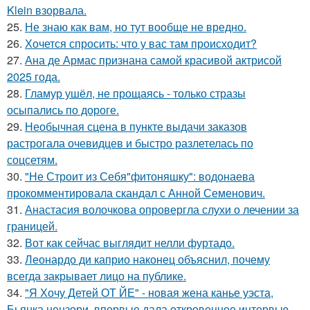
Klein взорвала.
25.
Не знаю как вам, но тут вообще не вредно.
26.
Хочется спросить: что у вас там происходит?
27.
Ана де Армас признана самой красивой актрисой
2025 года.
28.
Гламур ушёл, не прощаясь - только стразы
осыпались по дороге.
29.
Необычная сцена в пункте выдачи заказов
растрогала очевидцев и быстро разлетелась по
соцсетям.
30.
"Не Строит из Себя"фитоняшку": водонаева
прокомментировала скандал с Анной Семенович.
31.
Анастасия волочкова опровергла слухи о лечении за
границей.
32.
Вот как сейчас выглядит нелли фуртадо.
33.
Леонардо ди каприо наконец объяснил, почему
всегда закрывает лицо на публике.
34.
"Я Хочу Детей ОТ ЙЕ" - новая жена канье уэста,
Бьянка цензори, впервые дала откровенное интервью