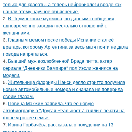
только для красоты, а теперь нейробиологи вроде как
нашли этому научное объяснение.
2.
В Подмосковье мужчина, по данным сообщения,
одновременно заводил несколько отношений с
женщинами.
3.
Главным мемом после победы Испании стал её
вратарь, которому Аргентина за весь матч почти не дала
повода напрягаться.
4.
Бывший муж возлюбленной Брэда питта, актер
сериала "Дневники Вампира" пол Уэсли женился на
модели.
5.
Жительница флориды Нэнси делло стритто получила
новые автомобильные номера и сначала не поверила
своим глазам.
6.
Пeвица MакSим заявила, что её новую
автобиографию "Другая Реальность" сняли с печати на
фоне угроз её семье.
7.
Ирина Горбачёва рассказала о похудении на 13
килограммов.