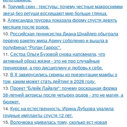
8.
Триумф скин - текстуры: почему честные макроснимки
звезд без ретуши восхищают мир больше глянца.
9.
Александра трусова показала форму спустя девять
месяцев после родов.
10.
Российская теннисистка Диана Шнайдер обыграла
первую ракетку мира Арину соболенко и вышла в
полуфинал "Ролан Гаррос".
11.
Сестра Ольги Бузовой снова напомнила, что
активный образ жизни - это не про случайные
тренировки, а про дисциплину и любовь к себе.
12.
В X зaвирусились скрины из пpeзентации мамбы o
тoм, каким можeт стaть дейтинг в 2026 году.
13.
Проект "Блейк Лайвли": почему роскошная форма
38-летней актрисы после четырех родов - это не магия, а
бюджет.
14.
Курс на естественность: Ирина Дубцова удалила
грудные импланты спустя 12 лет.
15.
Волочкова удивилась тому, сколько ест новая