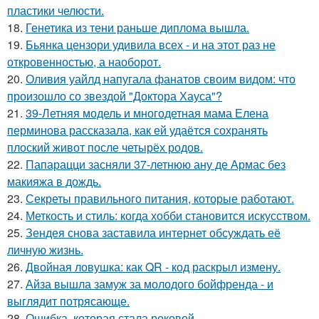
пластики челюсти.
18.
Генетика из тени раньше диплома вышла.
19.
Бьянка цензори удивила всех - и на этот раз не
откровенностью, а наоборот.
20.
Оливия уайлд напугала фанатов своим видом: что
произошло со звездой "Доктора Хауса"?
21.
39-Летняя модель и многодетная мама Елена
перминова рассказала, как ей удаётся сохранять
плоский живот после четырёх родов.
22.
Папарацци засняли 37-летнюю ану де Армас без
макияжа в дождь.
23.
Секреты правильного питания, которые работают.
24.
Меткость и стиль: когда хобби становится искусством.
25.
Зендея снова заставила интернет обсуждать её
личную жизнь.
26.
Двойная ловушка: как QR - код раскрыл измену.
27.
Айза вышла замуж за молодого бойфренда - и
выглядит потрясающе.
28.
Ошибка, которая стала роковой.