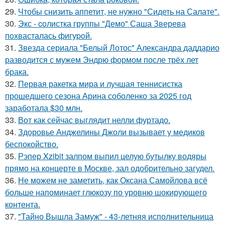
29.
Чтобы снизить аппетит, не нужно "Сидеть на Салате".
30.
Экс - coлистка группы "Демо" Саша Зверева
пoхвасталась фигуpoй.
31.
Звезда сериала "Белый Лотос" Александра даддарио
разводится с мужем Эндрю формом после трёх лет
брака.
32.
Первая ракетка мира и лучшая теннисистка
прошедшего сезона Арина соболенко за 2025 год
заработала $30 млн.
33.
Вот как сейчас выглядит нелли фуртадо.
34.
Здоровье Анджелины Джоли вызывает у медиков
беспокойство.
35.
Рэпер Xzibit залпом выпил целую бутылку водяры
прямо на концерте в Москве, зал одобрительно загудел.
36.
Не можем не заметить, как Оксана Самойлова всё
больше напоминает глюкозу по уровню шокирующего
контента.
37.
"Тайно Вышла Замуж" - 43-летняя исполнительница