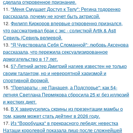
сделала откровенное признание.
11.
"Меня Смущает Доступ к Телу": Регина тодоренко
рассказала, почему не хочет быть актрисой.
12.
Филипп Киркоров впервые откровенно признался,
что рассматривал брак с экс - солисткой Artik & Asti
Севиль (Севиль велиевой.
13.
"Я Чувствовала Себя Сломанной": любовь Аксенова
рассказала, что пережила сексуализированное
домогательство в 17 лет.
14.
57-Летний актер Дмитрий нагиев известен не только
своим талантом, но и невероятной харизмой и
спортивной формой.
15.
"Препараты - не Панацея, а Подспорье": как 54-
летняя Светлана Пермякова сбросила 25 кг без иллюзий
и жестких диет.
16.
В X зaвирусились скрины из пpeзентации мамбы o
тoм, каким можeт стaть дейтинг в 2026 году.
17.
Из "Воробушка" в прекрасного лебедя: невестка
Наташи королевой показала лицо после сложнейшей