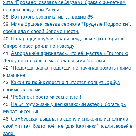
хита "Прованс" связала себя узами брака с 36-летним
певцом рожденом Ануси.
38.
Вот такого озорника мы … видим 85-.
39.
Мила Ершова, звезда сериала "Трудные Подростки",
сообщила о своей беременности.
40.
Папарацци опубликовали неудачные фото бритни
Спирс и расстроили поп-звезду.
41.
Аврора киба призналась, что её чувства к Григорию
Лепсу не связаны с материальными благами.
42.
"Подожди, зайка, подожди, не начинай рожать прямо
в машине!
43.
Какой-то тюбик яростно пытается лопнуть арбуз
своими ляжками.
44.
"Ребёнок просто мясом станет!
45.
На 54 году жизни ушел казахский актер и богатырь
Мурат бисенбин.
46.
Самбурская вышла на сцену и спокойно исполнила
свой хит так, будто поёт не "для Картинки", а для людей в
зале.