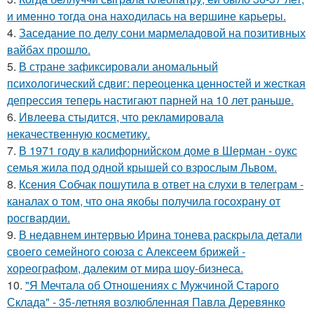
и именно тогда она находилась на вершине карьеры.
4.
Заседание по делу сони мармеладовой на позитивных
вайбах прошло.
5.
В стране зафиксировали аномальный
психологический сдвиг: переоценка ценностей и жесткая
депрессия теперь настигают парней на 10 лет раньше.
6.
Ивлеева стыдится, что рекламировала
некачественную косметику.
7.
В 1971 году в калифорнийском доме в Шерман - оукс
семья жила под одной крышей со взрослым Львом.
8.
Ксения Собчак пошутила в ответ на слухи в телеграм -
каналах о том, что она якобы получила госохрану от
росгвардии.
9.
В недавнем интервью Ирина тонева раскрыла детали
своего семейного союза с Алексеем брижей -
хореографом, далеким от мира шоу-бизнеса.
10.
"Я Мечтала об Отношениях с Мужчиной Старого
Склада" - 35-летняя возлюбленная Павла Деревянко