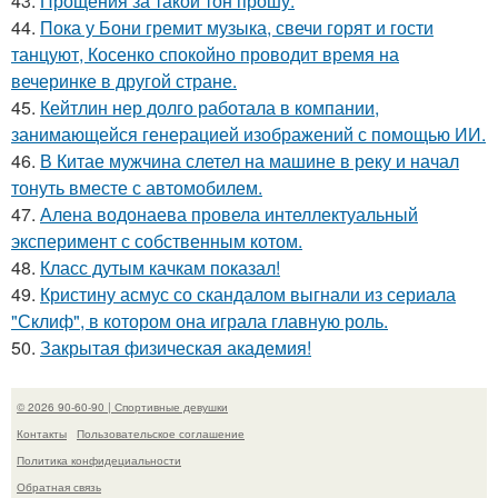
43.
Прощения за такой тон прошу.
44.
Пока у Бони гремит музыка, свечи горят и гости
танцуют, Косенко спокойно проводит время на
вечеринке в другой стране.
45.
Кейтлин нер долго работала в компании,
занимающейся генерацией изображений с помощью ИИ.
46.
В Китае мужчина слетел на машине в реку и начал
тонуть вместе с автомобилем.
47.
Алена водонаева провела интеллектуальный
эксперимент с собственным котом.
48.
Класс дутым качкам показал!
49.
Кристину асмус со скандалом выгнали из сериала
"Склиф", в котором она играла главную роль.
50.
Закрытая физическая академия!
© 2026 90-60-90 | Спортивные девушки
Контакты
Пользовательское соглашение
Политика конфидециальности
Обратная связь