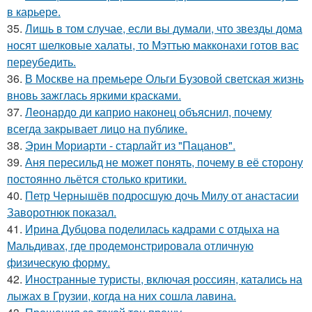
в карьере.
35.
Лишь в том случае, если вы думали, что звезды дома
носят шелковые халаты, то Мэттью макконахи готов вас
переубедить.
36.
В Москве на премьере Ольги Бузовой светская жизнь
вновь зажглась яркими красками.
37.
Леонардо ди каприо наконец объяснил, почему
всегда закрывает лицо на публике.
38.
Эрин Мориарти - старлайт из "Пацанов".
39.
Аня пересильд не может понять, почему в её сторону
постоянно льётся столько критики.
40.
Петр Чернышёв подросшую дочь Милу от анастасии
Заворотнюк показал.
41.
Ирина Дубцова поделилась кадрами с отдыха на
Мальдивах, где продемонстрировала отличную
физическую форму.
42.
Иностранные туристы, включая россиян, катались на
лыжах в Грузии, когда на них сошла лавина.