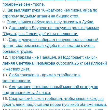
побережье сен - тропе.
8.
Как выглядят руки 16-кратного чемпиона мира по
строгому подъёму штанги на бицепс стоя.
9.
Определился победитель шоу "выжить в Дубае.
10.
Дженнифер Лоуренс не получила роль в фильме
"Однажды в Голливуде" из-за внешности.
11.
Среди девушек набирает популярность спорный
тренд - экстремальная худоба в сочетании с очень
большой грудью.
12.
"Препараты - не Панацея, а Подспорье": как 54-
летняя Светлана Пермякова сбросила 25 кг без иллюзий
и жестких диет.
13.
Люба толкалина - пример стройности и
женственности.
14.
Американец поставил новый мировой рекорд по
подтягиваниям за 24 часа.
15.
Спартанский закон требовал, чтобы юноши каждые
десять дней представали перед публикой обнаженными.