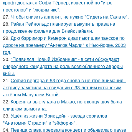
крофт достался Софи Тёрнер, известной по "игре
престолов" и "людям икс".
27.
Чтобы снизить аппетит, не нужно "Сидеть на Салате".
28.
Райан Рейнольдс планирует выкупить права на
продолжение фильма для Блейк лайвли.
29.
Дрю бэрримор и Кэмерон диаз пьют шампанское по
дороге на премьеру "Ангелов Чарли" в Нью-йорке, 2003
год.
30.
"Появился Новый Избранник" - в сети обсуждают
очередного кандидата на роль возлюбленного авроры
кибы.
31.
София вергара в 53 года снова в центре внимания -
актрису заметили на свидании с 33-летним испанским
актёром Мануэлем Вегой.
32.
Кореянка выступала в Макао, но к концу шоу была
слишком вымотана.
33.
Ушёл из жизни Эрик дейн - звезда сериалов
"Анатомия Страсти" и "эйфория".
34.
Певица слава прервала концерт и объявила о паузе