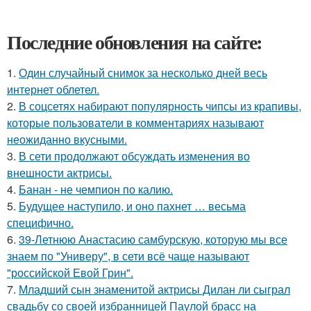
Последние обновления на сайте:
1.
Один случайный снимок за несколько дней весь
интернет облетел.
2.
В соцсетях набирают популярность чипсы из крапивы,
которые пользователи в комментариях называют
неожиданно вкусными.
3.
В сети продолжают обсуждать изменения во
внешности актрисы.
4.
Банан - не чемпион по калию.
5.
Будущее наступило, и оно пахнет … весьма
специфично.
6.
39-Летнюю Анастасию самбурскую, которую мы все
знаем по "Универу", в сети всё чаще называют
"российской Евой Грин".
7.
Младший сын знаменитой актрисы Дилан ли сыграл
свадьбу со своей избранницей Паулой брасс на