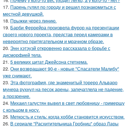
16.
Почему у кого-то вес уходит легко, а у кого-то - нет?
17.
Парень гулял по городу и решил познакомиться с
местной девушкой.
18.
Прыжки через линию.
19.
Барби Феррейра произвела фурор на презентации
своего нового проекта, представ перед камерами в
невероятно притягательном и мрачном образе.
20.
Энн хэтэуэй откровенно рассказала о борьбе с
дисморфией тела.
21.
5 великих цитат Джейсoна стетхема.
22.
Они возвращают 90-е - новые "Спасатели Малибу"
уже снимают.
23.
Эта фотография, где знаменитый тореро Альваро
мунера рухнул на песок арены, запечатлела не падение,
а прозрение.
24.
Михаил галустян вывел в свет любовницу - гримершу
с кольцом в носу.
25.
Меткость и стиль: когда хобби становится искусством.
26.
В сериале "Расхитительница Гробниц" образ Лары