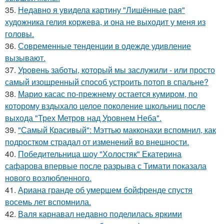
35.
Недавно я увидела картину "Лишённые рая"
художника гелия коржева, и она не выходит у меня из
головы.
36.
Современные тенденции в одежде удивление
вызывают.
37.
Уровень заботы, который мы заслужили - или просто
самый изощренный способ устроить потоп в спальне?
38.
Марио касас по-прежнему остается кумиром, по
которому вздыхало целое поколение школьниц после
выхода "Трех Метров над Уровнем Неба".
39.
"Самый Красивый": Мэттью макконахи вспомнил, как
подростком страдал от изменений во внешности.
40.
Победительница шоу "Холостяк" Екатерина
сафарова впервые после разрыва с Тимати показала
нового возлюбленного.
41.
Ариана гранде об умершем бойфренде спустя
восемь лет вспомнила.
42.
Валя карнавал недавно поделилась яркими