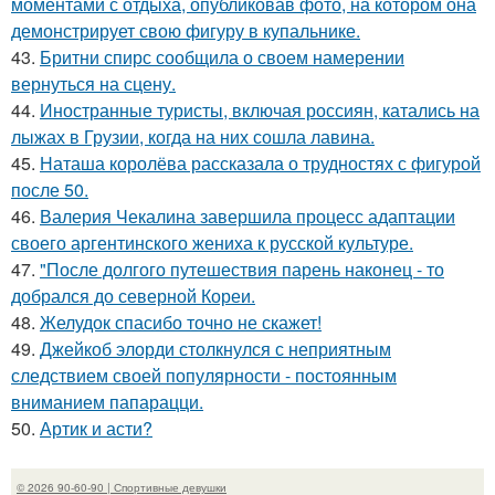
моментами с отдыха, опубликовав фото, на котором она
демонстрирует свою фигуру в купальнике.
43.
Бритни спирс сообщила о своем намерении
вернуться на сцену.
44.
Иностранные туристы, включая россиян, катались на
лыжах в Грузии, когда на них сошла лавина.
45.
Наташа королёва рассказала о трудностях с фигурой
после 50.
46.
Валерия Чекалина завершила процесс адаптации
своего аргентинского жениха к русской культуре.
47.
"После долгого путешествия парень наконец - то
добрался до северной Кореи.
48.
Желудок спасибо точно не скажет!
49.
Джейкоб элорди столкнулся с неприятным
следствием своей популярности - постоянным
вниманием папарацци.
50.
Артик и асти?
© 2026 90-60-90 | Спортивные девушки