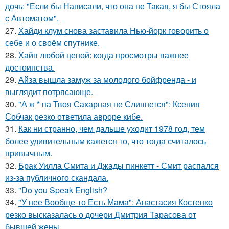
дочь: "Если бы Написали, что она не Такая, я бы Стояла
с Автоматом".
27.
Хайди клум снова заставила Нью-йорк говорить о
себе и о своём спутнике.
28.
Хайп любой ценой: когда просмотры важнее
достоинства.
29.
Айза вышла замуж за молодого бойфренда - и
выглядит потрясающе.
30.
"А ж * па Твоя Сахарная не Слипнется": Ксения
Собчак резко ответила авроре кибе.
31.
Как ни странно, чем дальше уходит 1978 год, тем
более удивительным кажется то, что тогда считалось
привычным.
32.
Брак Уилла Смита и Джады пинкетт - Смит распался
из-за публичного скандала.
33.
"Do you Speak English?
34.
"У нее Вообще-то Есть Мама": Анастасия Костенко
резко высказалась о дочери Дмитрия Тарасова от
бывшей жены.