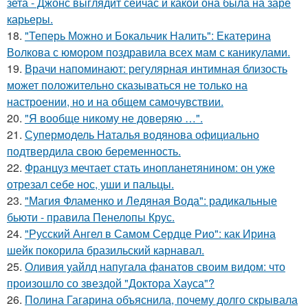
зета - Джонс выглядит сейчас и какой она была на заре
карьеры.
18.
"Теперь Можно и Бокальчик Налить": Екатерина
Волкова с юмором поздравила всех мам с каникулами.
19.
Врачи напоминают: регулярная интимная близость
может положительно сказываться не только на
настроении, но и на общем самочувствии.
20.
"Я вообще никому не доверяю …".
21.
Супермодель Наталья водянова официально
подтвердила свою беременность.
22.
Француз мечтает стать инопланетянином: он уже
отрезал себе нос, уши и пальцы.
23.
"Магия Фламенко и Ледяная Вода": радикальные
бьюти - правила Пенелопы Крус.
24.
"Русский Ангел в Самом Сердце Рио": как Ирина
шейк покорила бразильский карнавал.
25.
Оливия уайлд напугала фанатов своим видом: что
произошло со звездой "Доктора Хауса"?
26.
Полина Гагарина объяснила, почему долго скрывала