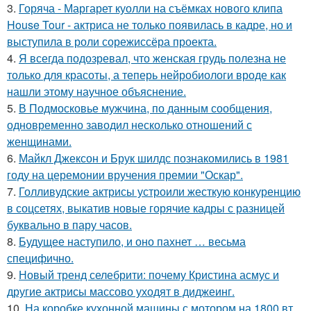
3.
Горяча - Маргарет куолли на съёмках нового клипа
House Tour - актриса не только появилась в кадре, но и
выступила в роли сорежиссёра проекта.
4.
Я всегда подозревал, что женская грудь полезна не
только для красоты, а теперь нейробиологи вроде как
нашли этому научное объяснение.
5.
В Подмосковье мужчина, по данным сообщения,
одновременно заводил несколько отношений с
женщинами.
6.
Майкл Джексон и Брук шилдс познакомились в 1981
году на церемонии вручения премии "Оскар".
7.
Голливудские актрисы устроили жесткую конкуренцию
в соцсетях, выкатив новые горячие кадры с разницей
буквально в пару часов.
8.
Будущее наступило, и оно пахнет … весьма
специфично.
9.
Новый тренд селебрити: почему Кристина асмус и
другие актрисы массово уходят в диджеинг.
10.
На коробке кухонной машины с мотором на 1800 вт