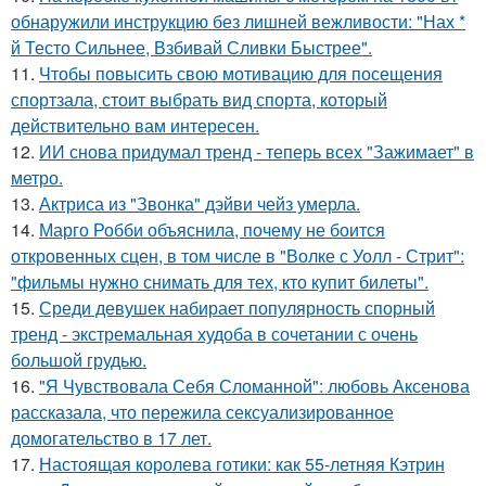
обнаружили инструкцию без лишней вежливости: "Нах *
й Тесто Сильнее, Взбивай Сливки Быстрее".
11.
Чтобы повысить свою мотивацию для посещения
спортзала, стоит выбрать вид спорта, который
действительно вам интересен.
12.
ИИ снова придумал тренд - теперь всех "Зажимает" в
метро.
13.
Актриса из "Звонка" дэйви чейз умерла.
14.
Марго Робби объяснила, почему не боится
откровенных сцен, в том числе в "Волке с Уолл - Стрит":
"фильмы нужно снимать для тех, кто купит билеты".
15.
Среди девушек набирает популярность спорный
тренд - экстремальная худоба в сочетании с очень
большой грудью.
16.
"Я Чувствовала Себя Сломанной": любовь Аксенова
рассказала, что пережила сексуализированное
домогательство в 17 лет.
17.
Настоящая королева готики: как 55-летняя Кэтрин