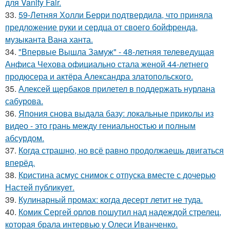
для Vanity Fair.
33.
59-Летняя Холли Берри подтвердила, что приняла
предложение руки и сердца от своего бойфренда,
музыканта Вана ханта.
34.
"Впервые Вышла Замуж" - 48-летняя телеведущая
Анфиса Чехова официально стала женой 44-летнего
продюсера и актёра Александра златопольского.
35.
Алексей щербаков прилетел в поддержать нурлана
сабурова.
36.
Япония снова выдала базу: локальные приколы из
видео - это грань между гениальностью и полным
абсурдом.
37.
Когда страшно, но всё равно продолжаешь двигаться
вперёд.
38.
Кристина асмус снимок с отпуска вместе с дочерью
Настей публикует.
39.
Кулинарный промах: когда десерт летит не туда.
40.
Комик Сергей орлов пошутил над надеждой стрелец,
которая брала интервью у Олеси Иванченко.