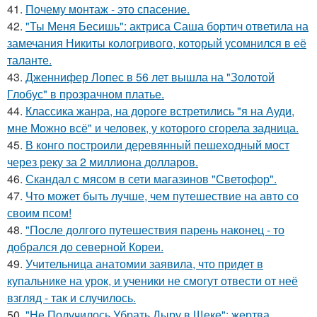
41.
Почему монтаж - это спасение.
42.
"Ты Меня Бесишь": актриса Саша бортич ответила на
замечания Никиты кологривого, который усомнился в её
таланте.
43.
Дженнифер Лопес в 56 лет вышла на "Золотой
Глобус" в прозрачном платье.
44.
Классика жанра, на дороге встретились "я на Ауди,
мне Можно всё" и человек, у которого сгорела задница.
45.
В конго построили деревянный пешеходный мост
через реку за 2 миллиона долларов.
46.
Скандал с мясом в сети магазинов "Светофор".
47.
Что может быть лучше, чем путешествие на авто со
своим псом!
48.
"После долгого путешествия парень наконец - то
добрался до северной Кореи.
49.
Учительница анатомии заявила, что придет в
купальнике на урок, и ученики не смогут отвести от неё
взгляд - так и случилось.
50.
"Не Получилось Убрать Дыру в Щеке": жертва