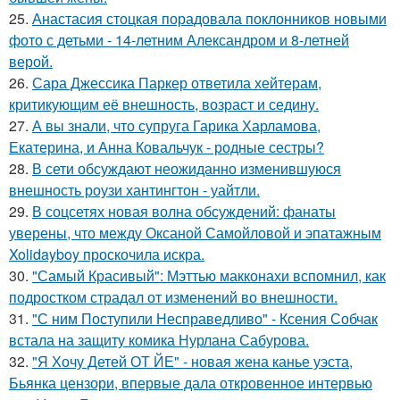
25.
Анастасия стоцкая порадовала поклонников новыми
фото с детьми - 14-летним Александром и 8-летней
верой.
26.
Сара Джессика Паркер ответила хейтерам,
критикующим её внешность, возраст и седину.
27.
А вы знали, что супруга Гарика Харламова,
Екатерина, и Анна Ковальчук - родные сестры?
28.
В сети обсуждают неожиданно изменившуюся
внешность роузи хантингтон - уайтли.
29.
В соцсетях новая волна обсуждений: фанаты
уверены, что между Оксаной Самойловой и эпатажным
Xolidayboy проскочила искра.
30.
"Самый Красивый": Мэттью макконахи вспомнил, как
подростком страдал от изменений во внешности.
31.
"С ним Поступили Несправедливо" - Ксения Собчак
встала на защиту комика Нурлана Сабурова.
32.
"Я Хочу Детей ОТ ЙЕ" - новая жена канье уэста,
Бьянка цензори, впервые дала откровенное интервью