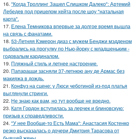
16.
"Когда Троллинг Зашел Слишком Далеко": Артемий
Лебедев под прицелом хейта после шоу "натальная
карта".
17.
Елена Темникова впервые за долгое время вышла
на связь с фанатами.
18.
53-Летняя Кэмерон диаз с мужем Бенджи мэдденом
выбрались на прогулку по Нью-йорку с младшеньким -
годовалым кардиналом.
19.
Пляжный стиль и летнее настроение.
20.
Папарацци засняли 37-летнюю ану де Армас без
макияжа в дождь.
21.
Конфуз на сцене: у Люси чеботиной из-под платья
выглянули стринги.
22.
Не знаю как вам, но тут вообще не вредно.
23.
Катя Гордон вступилась за лерчек и блиновскую:
призыв к справедливости.
24.
"У нее Вообще-то Есть Мама": Анастасия Костенко
резко высказалась о дочери Дмитрия Тарасова от
бывшей жены.