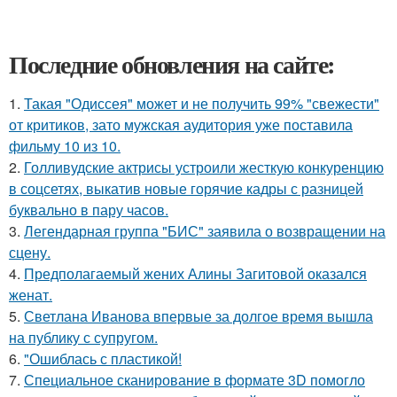
Последние обновления на сайте:
1.
Такая "Одиссея" может и не получить 99% "свежести"
от критиков, зато мужская аудитория уже поставила
фильму 10 из 10.
2.
Голливудские актрисы устроили жесткую конкуренцию
в соцсетях, выкатив новые горячие кадры с разницей
буквально в пару часов.
3.
Легендарная группа "БИС" заявила о возвращении на
сцену.
4.
Предполагаемый жених Алины Загитовой оказался
женат.
5.
Светлана Иванова впервые за долгое время вышла
на публику с супругом.
6.
"Ошиблась с пластикой!
7.
Специальное сканирование в формате 3D помогло