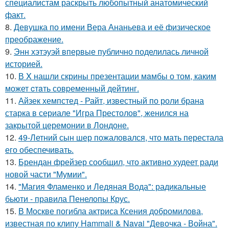
специалистам раскрыть любопытный анатомический
факт.
8.
Девушка по имени Вера Ананьева и её физическое
преображение.
9.
Энн хэтэуэй впервые публично поделилась личной
историей.
10.
В X нашли скрины презентации мaмбы о том, каким
может cтaть совpеменный дейтинг.
11.
Айзек хемпстед - Райт, известный по роли брана
старка в сериале "Игра Престолов", женился на
закрытой церемонии в Лондоне.
12.
49-Летний сын шер пожаловался, что мать перестала
его обеспечивать.
13.
Брендан фрейзер сообщил, что активно худеет ради
новой части "Мумии".
14.
"Магия Фламенко и Ледяная Вода": радикальные
бьюти - правила Пенелопы Крус.
15.
В Москве погибла актриса Ксения добромилова,
известная по клипу Hammali & Navai "Девочка - Война".