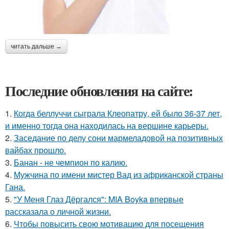
читать дальше →
Последние обновления на сайте:
1.
Когда беллуччи сыграла Клеопатру, ей было 36-37 лет,
и именно тогда она находилась на вершине карьеры.
2.
Заседание по делу сони мармеладовой на позитивных
вайбах прошло.
3.
Банан - не чемпион по калию.
4.
Мужчина по имени мистер Вад из африканской страны
Гана.
5.
"У Меня Глаз Дёргался": MIA Boyka впервые
рассказала о личной жизни.
6.
Чтобы повысить свою мотивацию для посещения