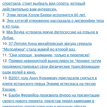
спортзала, стоит выбрать вид спорта, который
действительно вам интересен.
7.
Этим летом Холли Берри исполнится 60 лет.
8.
Энн хэтэуэй откровенно рассказала о дисморфии тела
в 43 года.
9.
Mia Boyka устроила яркую фотосессию на отдыхе в
Дубае.
10.
37-Летняя Анна михайловская звезда сериала
"Молодёжка" стала мамой во второй раз.
11.
"Они хороши , внимание, только в переписке!
12.
Пример невероятной выносливости: Ченнинг татум
продемонстрировал свои физические трансформации
ради ролей в кино.
13.
В2001 году Анну Курникову пригласили сняться в
клипе испанского певца Энрике иглесиаса на песню
Escape.
14.
Барби Феррейра произвела фурор на презентации
своего нового проекта, представ перед камерами в
невероятно притягательном и мрачном образе.