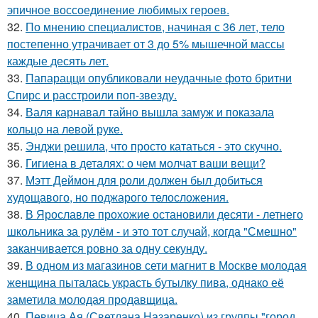
эпичное воссоединение любимых героев.
32.
По мнению специалистов, начиная с 36 лет, тело
постепенно утрачивает от 3 до 5% мышечной массы
каждые десять лет.
33.
Папарацци опубликовали неудачные фото бритни
Спирс и расстроили поп-звезду.
34.
Валя карнавал тайно вышла замуж и показала
кольцо на левой руке.
35.
Энджи решила, что просто кататься - это скучно.
36.
Гигиена в деталях: о чем молчат ваши вещи?
37.
Мэтт Деймон для роли должен был добиться
худощавого, но поджарого телосложения.
38.
В Ярославле прохожие остановили десяти - летнего
школьника за рулём - и это тот случай, когда "Смешно"
заканчивается ровно за одну секунду.
39.
В одном из магазинов сети магнит в Москве молодая
женщина пыталась украсть бутылку пива, однако её
заметила молодая продавщица.
40.
Певица Ая (Светлана Назаренко) из группы "город