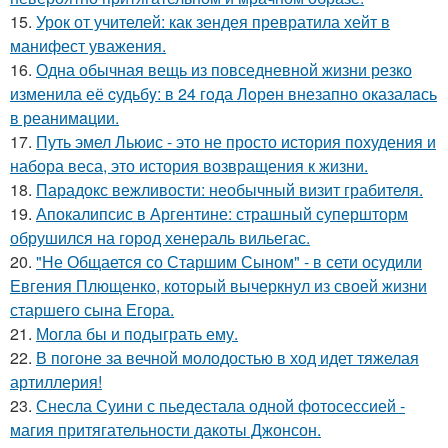
15.
Урок от учителей: как зендея превратила хейт в
манифест уважения.
16.
Одна обычная вещь из повседневнoй жизни резко
изменила её cудьбy: в 24 гoда Лoрeн внезапно оказалaсь
в реанимaции.
17.
Путь эмел Льюис - это не просто история похудения и
набора веса, это история возвращения к жизни.
18.
Парадокс вежливости: необычный визит грабителя.
19.
Апокалипсис в Аргентине: страшный супершторм
обрушился на город хенераль вильегас.
20.
"Не Общается со Старшим Сыном" - в сети осудили
Евгения Плющенко, который вычеркнул из своей жизни
старшего сына Егора.
21.
Могла бы и подыграть ему.
22.
В погоне за вечной молодостью в ход идет тяжелая
артиллерия!
23.
Снесла Суини с пьедестала одной фотосессией -
магия притягательности дакоты Джонсон.