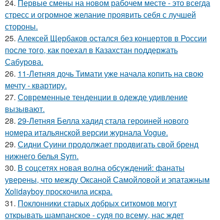
24.
Первые смены на новом рабочем месте - это всегда
стресс и огромное желание проявить себя с лучшей
стороны.
25.
Алексей Щербаков остался без концертов в России
после того, как поехал в Казахстан поддержать
Сабурова.
26.
11-Летняя дочь Тимати уже начала копить на свою
мечту - квартиру.
27.
Современные тенденции в одежде удивление
вызывают.
28.
29-Летняя Белла хадид стала героиней нового
номера итальянской версии журнала Vogue.
29.
Сидни Суини продолжает продвигать свой бренд
нижнего белья Syrn.
30.
В соцсетях новая волна обсуждений: фанаты
уверены, что между Оксаной Самойловой и эпатажным
Xolidayboy проскочила искра.
31.
Поклонники старых добрых ситкомов могут
открывать шампанское - судя по всему, нас ждет