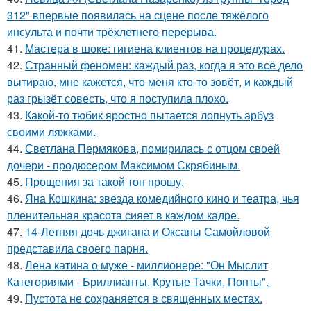
312" впервые появилась на сцене после тяжёлого
инсульта и почти трёхлетнего перерыва.
41.
Мастера в шоке: гигиена клиентов на процедурах.
42.
Странный феномен: каждый раз, когда я это всё дело
вытираю, мне кажется, что меня кто-то зовёт, и каждый
раз грызёт совесть, что я поступила плохо.
43.
Какой-то тюбик яростно пытается лопнуть арбуз
своими ляжками.
44.
Светлана Пермякова, помирилась с отцом своей
дочери - продюсером Максимом Скрябиным.
45.
Прощения за такой тон прошу.
46.
Яна Кошкина: звезда комедийного кино и театра, чья
пленительная красота сияет в каждом кадре.
47.
14-Летняя дочь джигана и Оксаны Самойловой
представила своего парня.
48.
Лена катина о муже - миллионере: "Он Мыслит
Категориями - Бриллианты, Крутые Тачки, Понты".
49.
Пустота не сохраняется в священных местах.