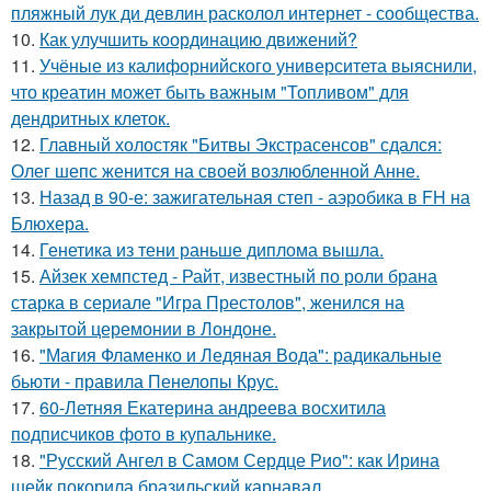
пляжный лук ди девлин расколол интернет - сообщества.
10.
Как улучшить координацию движений?
11.
Учёные из калифорнийского университета выяснили,
что креатин может быть важным "Топливом" для
дендритных клеток.
12.
Главный холостяк "Битвы Экстрасенсов" сдался:
Олег шепс женится на своей возлюбленной Анне.
13.
Назад в 90-е: зажигательная степ - аэробика в FH на
Блюхера.
14.
Генетика из тени раньше диплома вышла.
15.
Айзек хемпстед - Райт, известный по роли брана
старка в сериале "Игра Престолов", женился на
закрытой церемонии в Лондоне.
16.
"Магия Фламенко и Ледяная Вода": радикальные
бьюти - правила Пенелопы Крус.
17.
60-Летняя Екатерина андреева восхитила
подписчиков фото в купальнике.
18.
"Русский Ангел в Самом Сердце Рио": как Ирина
шейк покорила бразильский карнавал.