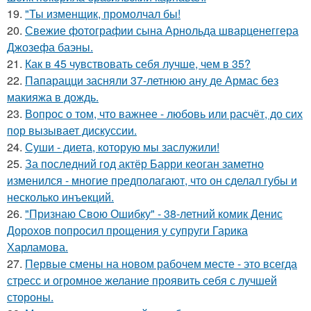
19.
"Ты изменщик, промолчал бы!
20.
Свежие фотографии сына Арнольда шварценеггера
Джозефа баэны.
21.
Как в 45 чувствовать себя лучше, чем в 35?
22.
Папарацци засняли 37-летнюю ану де Армас без
макияжа в дождь.
23.
Вопрос о том, что важнее - любовь или расчёт, до сих
пор вызывает дискуссии.
24.
Суши - диета, которую мы заслужили!
25.
За последний год актёр Барри кеоган заметно
изменился - многие предполагают, что он сделал губы и
несколько инъекций.
26.
"Признаю Свою Ошибку" - 38-летний комик Денис
Дорохов попросил прощения у супруги Гарика
Харламова.
27.
Первые смены на новом рабочем месте - это всегда
стресс и огромное желание проявить себя с лучшей
стороны.