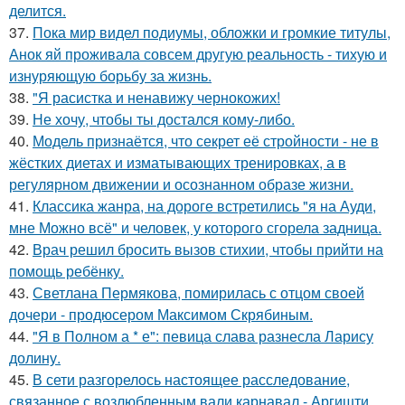
делится.
37.
Пока мир видел подиумы, обложки и громкие титулы,
Анок яй проживала совсем другую реальность - тихую и
изнуряющую борьбу за жизнь.
38.
"Я расистка и ненавижу чернокожих!
39.
Не хочу, чтобы ты достался кому-либо.
40.
Модель признаётся, что секрет её стройности - не в
жёстких диетах и изматывающих тренировках, а в
регулярном движении и осознанном образе жизни.
41.
Классика жанра, на дороге встретились "я на Ауди,
мне Можно всё" и человек, у которого сгорела задница.
42.
Врач решил бросить вызов стихии, чтобы прийти на
помощь ребёнку.
43.
Светлана Пермякова, помирилась с отцом своей
дочери - продюсером Максимом Скрябиным.
44.
"Я в Полном а * е": певица слава разнесла Ларису
долину.
45.
В сети разгорелось настоящее расследование,
связанное с возлюбленным вали карнавал - Аргишти