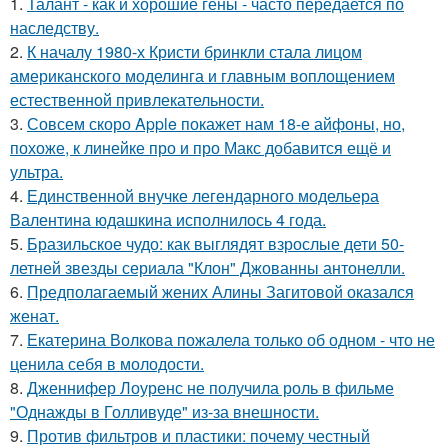
1.
Талант - как и хорошие гены - часто передается по
наследству.
2.
К началу 1980-х Кристи бринкли стала лицом
американского моделинга и главным воплощением
естественной привлекательности.
3.
Совсем скоро Apple покажет нам 18-е айфоны, но,
похоже, к линейке про и про Макс добавится ещё и
ультра.
4.
Единственной внучке легендарного модельера
Валентина юдашкина исполнилось 4 года.
5.
Бразильское чудо: как выглядят взрослые дети 50-
летней звезды сериала "Клон" Джованны антонелли.
6.
Предполагаемый жених Алины Загитовой оказался
женат.
7.
Екатерина Волкова пожалела только об одном - что не
ценила себя в молодости.
8.
Дженнифер Лоуренс не получила роль в фильме
"Однажды в Голливуде" из-за внешности.
9.
Против фильтров и пластики: почему честный