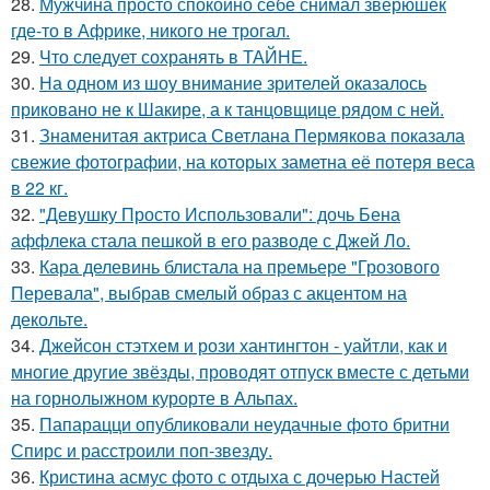
28.
Мужчина просто спокойно себе снимал зверюшек
где-то в Африке, никого не трогал.
29.
Что следует сохранять в ТАЙНЕ.
30.
На одном из шоу внимание зрителей оказалось
приковано не к Шакире, а к танцовщице рядом с ней.
31.
Знаменитая актриса Светлана Пермякова показала
свежие фотографии, на которых заметна её потеря веса
в 22 кг.
32.
"Девушку Просто Использовали": дочь Бена
аффлека стала пешкой в его разводе с Джей Ло.
33.
Кара делевинь блистала на премьере "Грозового
Перевала", выбрав смелый образ с акцентом на
декольте.
34.
Джейсон стэтхем и рози хантингтон - уайтли, как и
многие другие звёзды, проводят отпуск вместе с детьми
на горнолыжном курорте в Альпах.
35.
Папарацци опубликовали неудачные фото бритни
Спирс и расстроили поп-звезду.
36.
Кристина асмус фото с отдыха с дочерью Настей