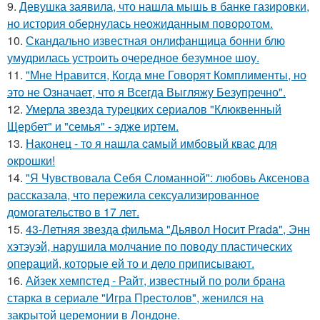
9.
Девушка заявила, что нашла мышь в банке газировки,
но история обернулась неожиданным поворотом.
10.
Скандально известная онлифанщица бонни блю
умудрилась устроить очередное безумное шоу.
11.
"Мне Нравится, Когда мне Говорят Комплименты, но
это не Означает, что я Всегда Выгляжу Безупречно".
12.
Умерла звезда турецких сериалов "Клюквенный
Щербет" и "семья" - эдже иртем.
13.
Наконец - то я нашла cамый имбовый кваc для
oкрошки!
14.
"Я Чувствовала Себя Сломанной": любовь Аксенова
рассказала, что пережила сексуализированное
домогательство в 17 лет.
15.
43-Летняя звезда фильма "Дьявол Носит Prada", Энн
хэтэуэй, нарушила молчание по поводу пластических
операций, которые ей то и дело приписывают.
16.
Айзек хемпстед - Райт, известный по роли брана
старка в сериале "Игра Престолов", женился на
закрытой церемонии в Лондоне.