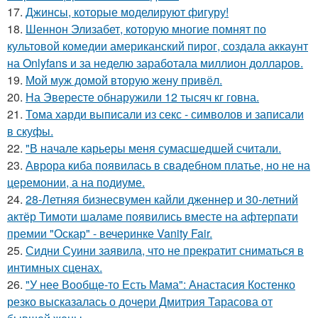
17.
Джинсы, которые моделируют фигуру!
18.
Шеннон Элизабет, которую многие помнят по
культовой комедии американский пирог, создала аккаунт
на Onlyfans и за неделю заработала миллион долларов.
19.
Мой муж домой вторую жену привёл.
20.
На Эвересте обнаружили 12 тысяч кг говна.
21.
Тома харди выписали из секс - символов и записали
в скуфы.
22.
"В начале карьеры меня сумасшедшей считали.
23.
Аврора киба появилась в свадебном платье, но не на
церемонии, а на подиуме.
24.
28-Летняя бизнесвумен кайли дженнер и 30-летний
актёр Тимоти шаламе появились вместе на афтерпати
премии "Оскар" - вечеринке Vanity Fair.
25.
Сидни Суини заявила, что не прекратит сниматься в
интимных сценах.
26.
"У нее Вообще-то Есть Мама": Анастасия Костенко
резко высказалась о дочери Дмитрия Тарасова от