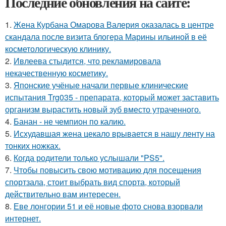
Последние обновления на сайте:
1.
Жена Курбана Омарова Валерия оказалась в центре
скандала после визита блогера Марины ильиной в её
косметологическую клинику.
2.
Ивлеева стыдится, что рекламировала
некачественную косметику.
3.
Японские учёные начали первые клинические
испытания Trg035 - препарата, который может заставить
организм вырастить новый зуб вместо утраченного.
4.
Банан - не чемпион по калию.
5.
Исхудавшая жена цекало врывается в нашу ленту на
тонких ножках.
6.
Когда родители только услышали "PS5".
7.
Чтобы повысить свою мотивацию для посещения
спортзала, стоит выбрать вид спорта, который
действительно вам интересен.
8.
Еве лонгории 51 и её новые фото снова взорвали
интернет.