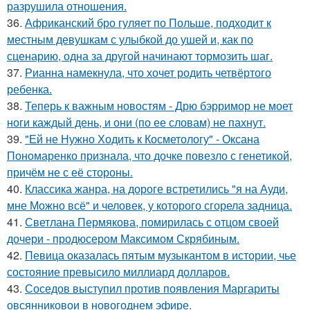
разрушила отношения.
36.
Африканский бро гуляет по Польше, подходит к
местным девушкам с улыбкой до ушей и, как по
сценарию, одна за другой начинают тормозить шаг.
37.
Рианна намекнула, что хочет родить четвёртого
ребенка.
38.
Теперь к важным новостям - Дрю бэрримор не моет
ноги каждый день, и они (по ее словам) не пахнут.
39.
"Ей не Нужно Ходить к Косметологу" - Оксана
Пономаренко признала, что дочке повезло с генетикой,
причём не с её стороны.
40.
Классика жанра, на дороге встретились "я на Ауди,
мне Можно всё" и человек, у которого сгорела задница.
41.
Светлана Пермякова, помирилась с отцом своей
дочери - продюсером Максимом Скрябиным.
42.
Певица оказалась пятым музыкантом в истории, чье
состояние превысило миллиард долларов.
43.
Соседов выступил против появления Маргариты
овсянниковои в новогоднем эфире.