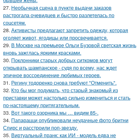
бывшей жены.
27.
Необычная сцена в пункте выдачи заказов
растрогала очевидцев и быстро разлетелась по
соцсетям.
28.
Активисты предлагают запретить одежду, которая
оголяет живот, ягодицы или просвечивается.
29.
В Москве на премьере Ольги Бузовой светская жизнь
вновь зажглась яркими красками.
30.
Поклонники старых добрых ситкомов могут
открывать шампанское - судя по всему, нас ждет
эпичное воссоединение любимых героев.
31.
Регину тодоренко снова требуют "Отменить".
32.
Кто бы мог подумать, что старый знакомый из
приставки может настолько сильно измениться и стать
по-настоящему притягательным.
33.
Вот такого озорника мы … видим 85-.
34.
Папарацци опубликовали неудачные фото бритни
Спирс и расстроили поп-звезду.
35.
Виртуальный пранк: как ИИ - модель едва не