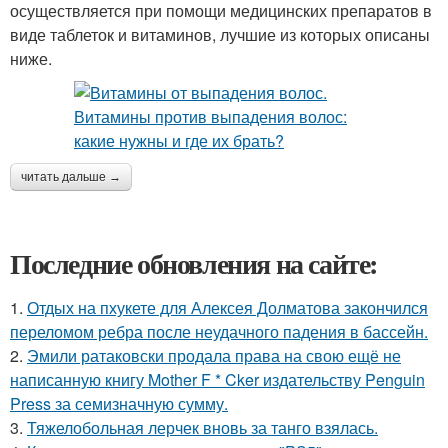
осуществляется при помощи медицинских препаратов в
виде таблеток и витаминов, лучшие из которых описаны
ниже.
читать дальше →
Последние обновления на сайте:
1.
Отдых на пхукете для Алексея Долматова закончился
переломом ребра после неудачного падения в бассейн.
2.
Эмили ратаковски продала права на свою ещё не
написанную книгу Mother F * Cker издательству Penguin
Press за семизначную сумму.
3.
Тяжелобольная лерчек вновь за танго взялась.