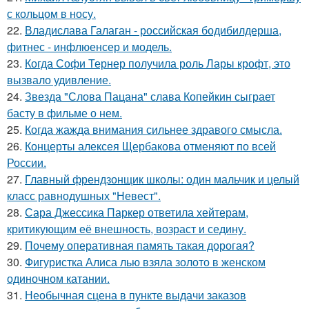
с кольцом в носу.
22.
Владислава Галаган - российская бодибилдерша,
фитнес - инфлюенсер и модель.
23.
Когда Софи Тернер получила роль Лары крофт, это
вызвало удивление.
24.
Звезда "Слова Пацана" слава Копейкин сыграет
басту в фильме о нем.
25.
Когда жажда внимания сильнее здравого смысла.
26.
Концерты алексея Щербакова отменяют по всей
России.
27.
Главный френдзонщик школы: один мальчик и целый
класс равнодушных "Невест".
28.
Сара Джессика Паркер ответила хейтерам,
критикующим её внешность, возраст и седину.
29.
Почему оперативная память такая дорогая?
30.
Фигуристка Алиса лью взяла золото в женском
одиночном катании.
31.
Необычная сцена в пункте выдачи заказов