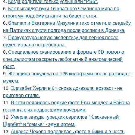
4.
Когда родители только услышали "PS5".
5.
Как выглядят руки 16-кратного чемпиона мира по
строгому подъёму штанги на бицепс стоя.
6.
Shaman и Екатерина Мизулина тихо отметили свадьбу
на Патриках спустя полгода после росписи в Донецке.
7.
Прокуратура новую экспертизу для лерчек после
видео из зала потребовала.
8.
Специальное сканирование в формате 3D помогло
специалистам раскрыть любопытный анатомический
факт.
9.
Женщина похудела на 125 килограмм после развода с
мужем.
10.
Элизабет Хёрли в 61 снова доказала: возраст - не
приговор стилю.
11.
В сети появилось редкие фото Евы мендес и Райана
гослинга с их подросшими дочерьми.
12.
Умерла звезда турецких сериалов "Клюквенный
Щербет" и "семья" - эдже иртем.
13.
Анфиса Чехова поделилась фото в бикини в честь