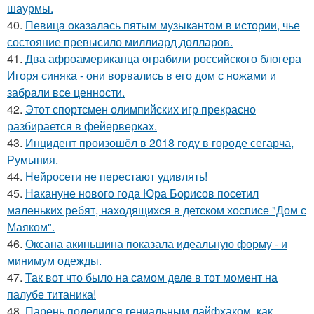
шаурмы.
40.
Певица оказалась пятым музыкантом в истории, чье
состояние превысило миллиард долларов.
41.
Два афроамериканца ограбили российского блогера
Игоря синяка - они ворвались в его дом с ножами и
забрали все ценности.
42.
Этот спортсмен олимпийских игр прекрасно
разбирается в фейерверках.
43.
Инцидент произошёл в 2018 году в городе сегарча,
Румыния.
44.
Нейросети не перестают удивлять!
45.
Накануне нового года Юра Борисов посетил
маленьких ребят, находящихся в детском хосписе "Дом с
Маяком".
46.
Оксана акиньшина показала идеальную форму - и
минимум одежды.
47.
Так вот что было на самом деле в тот момент на
палубе титаника!
48.
Парень поделился гениальным лайфхаком, как