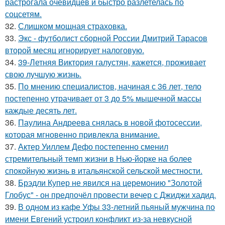
растрогала очевидцев и быстро разлетелась по
соцсетям.
32.
Слишком мощная страховка.
33.
Экс - футболист сборной России Дмитрий Тарасов
второй месяц игнорирует налоговую.
34.
39-Летняя Виктория галустян, кажется, проживает
свою лучшую жизнь.
35.
По мнению специалистов, начиная с 36 лет, тело
постепенно утрачивает от 3 до 5% мышечной массы
каждые десять лет.
36.
Паулина Андреева снялась в новой фотосессии,
которая мгновенно привлекла внимание.
37.
Актер Уиллем Дефо постепенно сменил
стремительный темп жизни в Нью-йорке на более
спокойную жизнь в итальянской сельской местности.
38.
Брэдли Купер не явился на церемонию "Золотой
Глобус" - он предпочёл провести вечер с Джиджи хадид.
39.
В одном из кафе Уфы 33-летний пьяный мужчина по
имени Евгений устроил конфликт из-за невкусной