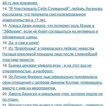
48-го дня рождения.
14.
"Я Чувствовала Себя Сломанной": любовь Аксенова
рассказала, что пережила сексуализированное
домогательство в 17 лет.
15.
Алекса Деми думала, что потеряет роль Мэдди в
"Эйфории", если не будет соглашаться на интимные и
обнаженные сцены.
16.
Да, я сам в шоке!
17.
Из "Воробушка" в прекрасного лебедя: невестка
Наташи королевой показала лицо после сложнейшей
пластики челюсти.
18.
Бьянка цензори удивила всех - и на этот раз не
откровенностью, а наоборот.
19.
30-Летняя Флоренс пью официально подтвердила
свои отношения с актёром финном Коулом, появившись
вместе с ним на мероприятии.
20.
Дакота Джонсон и идеальное утро, которое пошло не
по плану.
21.
Михаил галустян вывел в свет любовницу - гримершу