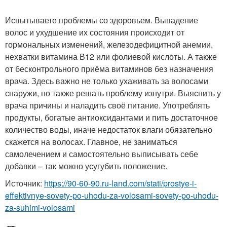
Испытываете проблемы со здоровьем. Выпадение
волос и ухудшение их состояния происходит от
гормональных изменений, железодефицитной анемии,
нехватки витамина В12 или фолиевой кислоты. А также
от бесконтрольного приёма витаминов без назначения
врача. Здесь важно не только ухаживать за волосами
снаружи, но также решать проблему изнутри. Выяснить у
врача причины и наладить своё питание. Употреблять
продукты, богатые антиоксидантами и пить достаточное
количество воды, иначе недостаток влаги обязательно
скажется на волосах. Главное, не заниматься
самолечением и самостоятельно выписывать себе
добавки – так можно усугубить положение.
Источник:
https://90-60-90.ru-land.com/stati/prostye-i-
effektivnye-sovety-po-uhodu-za-volosami-sovety-po-uhodu-
za-suhimi-volosami