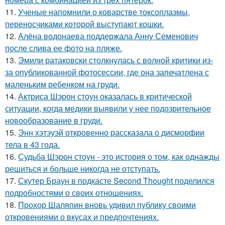
11.
Ученые напомнили о коварстве токсоплазмы,
переносчиками которой выступают кошки.
12.
Алёна водонаева поддержала Анну Семенович
после слива ее фото на пляже.
13.
Эмили ратаковски столкнулась с волной критики из-
за опубликованной фотосессии, где она запечатлена с
маленьким ребенком на груди.
14.
Актриса Шэрон стоун оказалась в критической
ситуации, когда медики выявили у нее подозрительное
новообразование в груди.
15.
Энн хэтэуэй откровенно рассказала о дисморфии
тела в 43 года.
16.
Судьба Шэрон стоун - это история о том, как однажды
решиться и больше никогда не отступать.
17.
Скутер Браун в подкасте Second Thought поделился
подробностями о своих отношениях.
18.
Прохор Шаляпин вновь удивил публику своими
откровениями о вкусах и предпочтениях.