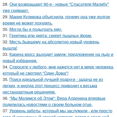
28.
Они возвращают 90-е - новые "Спасатели Малибу"
уже снимают.
29.
Мария Куликова объяснила, почему она уже долгое
время не может похудеть.
30.
Могла бы и подыграть ему.
31.
Генетика или диета: секрет пышных форм.
32.
Месть бывшему на абсолютно новый уровень
вышла!
33.
Карина кросс выходит замуж: предложение на льду и
новый избранник.
34.
Спросите у любого, мне кажется нет в мире человека,
который не смотрел "Один Дома"!
35.
Поиск идеальной лучшей подруги - задача не из
легких, и иногда этот процесс приводит к весьма
нестандартным решениям.
36.
"Мы Молимся об Этом": Вера Алдонина впервые
поделилась новостями о своем больном отце.
37.
Уровень заботы, который мы заслужили - или просто
самый изощренный способ устроить потоп в спальне?