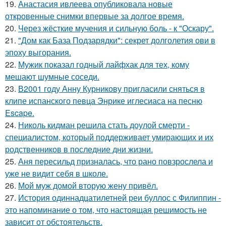
19.
Анастасия ивлеева опубликовала новые
откровенные снимки впервые за долгое время.
20.
Через жёсткие мучения и сильную боль - к "Оскару".
21.
"Дом как База Подзарядки": секрет долголетия ови в
эпоху выгорания.
22.
Мужик показал годный лайфхак для тех, кому
мешают шумные соседи.
23.
В2001 году Анну Курникову пригласили сняться в
клипе испанского певца Энрике иглесиаса на песню
Escape.
24.
Николь кидман решила стать доулой смерти -
специалистом, который поддерживает умирающих и их
родственников в последние дни жизни.
25.
Аня пересильд призналась, что рано повзрослела и
уже не видит себя в школе.
26.
Мой муж домой вторую жену привёл.
27.
История одиннадцатилетней реи буллос с Филиппин -
это напоминание о том, что настоящая решимость не
зависит от обстоятельств.