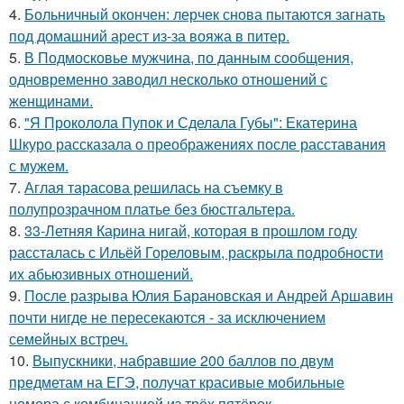
4.
Больничный окончен: лерчек снова пытаются загнать
под домашний арест из-за вояжа в питер.
5.
В Подмосковье мужчина, по данным сообщения,
одновременно заводил несколько отношений с
женщинами.
6.
"Я Проколола Пупок и Сделала Губы": Екатерина
Шкуро рассказала о преображениях после расставания
с мужем.
7.
Аглая тарасова решилась на съемку в
полупрозрачном платье без бюстгальтера.
8.
33-Летняя Карина нигай, которая в прошлом году
рассталась с Ильёй Гореловым, раскрыла подробности
их абьюзивных отношений.
9.
После разрыва Юлия Барановская и Андрей Аршавин
почти нигде не пересекаются - за исключением
семейных встреч.
10.
Выпускники, набравшие 200 баллов по двум
предметам на ЕГЭ, получат красивые мобильные
номера с комбинацией из трёх пятёрок.