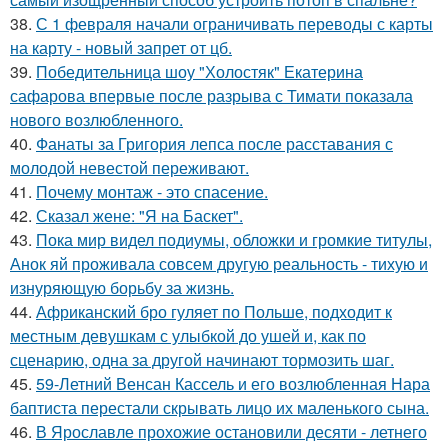
38.
С 1 февраля начали ограничивать переводы с карты
на карту - новый запрет от цб.
39.
Победительница шоу "Холостяк" Екатерина
сафарова впервые после разрыва с Тимати показала
нового возлюбленного.
40.
Фанаты за Григория лепса после расставания с
молодой невестой переживают.
41.
Почему монтаж - это спасение.
42.
Сказал жене: "Я на Баскет".
43.
Пока мир видел подиумы, обложки и громкие титулы,
Анок яй проживала совсем другую реальность - тихую и
изнуряющую борьбу за жизнь.
44.
Африканский бро гуляет по Польше, подходит к
местным девушкам с улыбкой до ушей и, как по
сценарию, одна за другой начинают тормозить шаг.
45.
59-Летний Венсан Кассель и его возлюбленная Нара
баптиста перестали скрывать лицо их маленького сына.
46.
В Ярославле прохожие остановили десяти - летнего