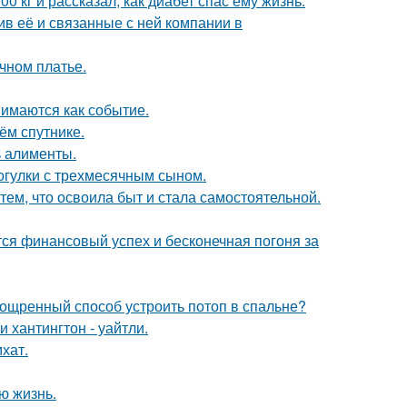
 кг и рассказал, как диабет спас ему жизнь.
в её и связанные с ней компании в
чном платье.
имаются как событие.
ём спутнике.
ь алименты.
огулки с трехмесячным сыном.
тем, что освоила быт и стала самостоятельной.
тся финансовый успех и бесконечная погоня за
зощренный способ устроить потоп в спальне?
хантингтон - уайтли.
хат.
ю жизнь.