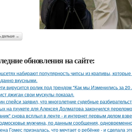
ь дальше →
ледние обновления на сайте:
оцсетях набирают популярность чипсы из крапивы, которые
данно вкусными.
ети вирусится ролик под трендом "Как мы Изменились за 20 
ист джиган свои мускулы показал.
ин спейси заявил, что многолетние судебные разбирательст
ых на пхукете для Алексея Долматова закончился переломо
аник" снова всплыл в ленте - и интернет первым делом взве
одмосковье мужчина, по данным сообщения, одновременно
ена Гомес призналась, что мечтает о ребёнке - и сделала эт