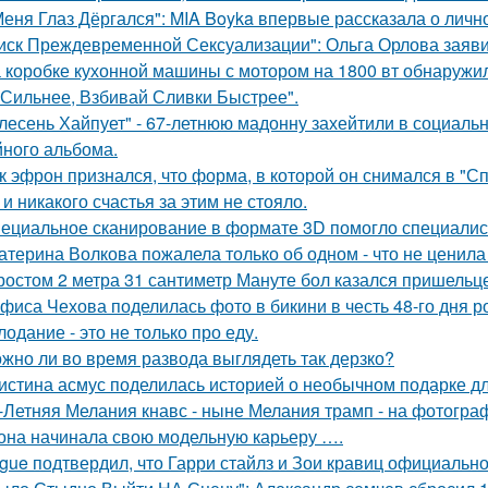
Меня Глаз Дёргался": MIA Boyka впервые рассказала о личн
иск Преждевременной Сексуализации": Ольга Орлова заявил
 коробке кухонной машины с мотором на 1800 вт обнаружил
 Сильнее, Взбивай Сливки Быстрее".
лесень Хайпует" - 67-летнюю мадонну захейтили в социальн
йного альбома.
к эфрон признался, что форма, в которой он снимался в "С
и никакого счастья за этим не стояло.
ециальное сканирование в формате 3D помогло специалис
атерина Волкова пожалела только об одном - что не ценила
ростом 2 метра 31 сантиметр Мануте бол казался пришельце
фиса Чехова поделилась фото в бикини в честь 48-го дня р
лодание - это не только про еду.
жно ли во время развода выглядеть так дерзко?
истина асмус поделилась историей о необычном подарке дл
-Летняя Мелания кнавс - ныне Мелания трамп - на фотограф
 она начинала свою модельную карьеру ….
gue подтвердил, что Гарри стайлз и Зои кравиц официальн