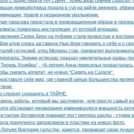
ыло Стыдно Выйти НА Сцену": Александр семчев сбросил 100
вшая домработница подала в суд на кайли дженнер, обвини
иминации, травле и незаконном увольнении.
лая тарасова предстала в провокационном образе в прозра
алматы появилась инсталляция, от которой мурашки.
явления Селин Дион на публике стали редкостью и восприн
йди клум снова заставила Нью-йорк говорить о себе и о сво
талий гогунский, отец Миланы стар, прекратил выплачиват
перпапа: Энрике иглесиас показал умилительные кадры пр
 Теперь Хозяйка" - 16-летняя Анна пересильд похвасталась 
обы снизить аппетит, не нужно "Сидеть на Салате".
едставьте себе мир, где главной целью большинства являе
ством.
о следует сохранять в ТАЙНЕ.
овень заботы, который мы заслужили - или просто самый и
сети обсуждают неожиданно изменившуюся внешность роузи 
нстантин богомолов покидает пост ректора школы - студии м
вла прилучного заподозрили в пластике на новых фото.
-Летняя Виктория галустян, кажется, проживает свою лучшу