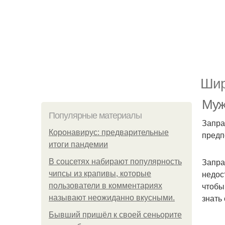
Шир
Муж
Популярные материалы
Запра
Коронавирус: предварительные
предп
итоги пандемии
Запра
В соцсетях набирают популярность
недос
чипсы из крапивы, которые
чтобы
пользователи в комментариях
знать
называют неожиданно вкусными.
Бывший пришёл к своей сеньорите