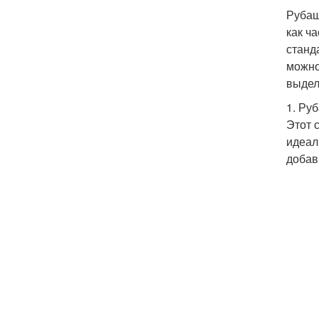
Рубаш
как ч
станд
можно
выдел
1. Ру
Этот 
идеал
добав