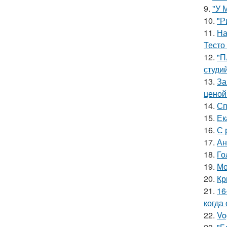
9.
"У 
10.
"Р
11.
На
Тесто
12.
"П
студи
13.
За
ценой 
14.
Сп
15.
Ек
16.
С 
17.
Ан
18.
Го
19.
Мо
20.
Кр
21.
16
когда
22.
Vo