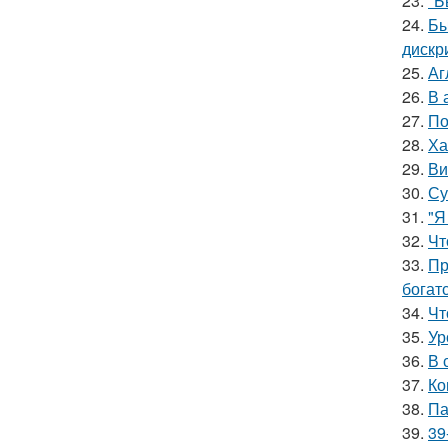
23.
"Б
24.
Бы
дискр
25.
Аг
26.
В 
27.
По
28.
Ха
29.
Ви
30.
Су
31.
"Я
32.
Чт
33.
Пр
богат
34.
Чт
35.
Ур
36.
В 
37.
Ко
38.
Па
39.
39