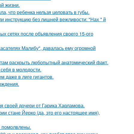
ой жизни.
а, что ребенка нельзя целовать в губы.
и инструкцию без лишней вежливости: "Нах * й
ых сетях после объявления своего 15-ого
пасателях Малибу", давалась ему огромной
там раскрыть любопытный анатомический факт.
 себя в молодости.
м даже в лиге гигантов.
ождения.
я своей дочери от Гарика Харламова.
ии стане Йерко (да, это его настоящее имя),
о помолвлены.