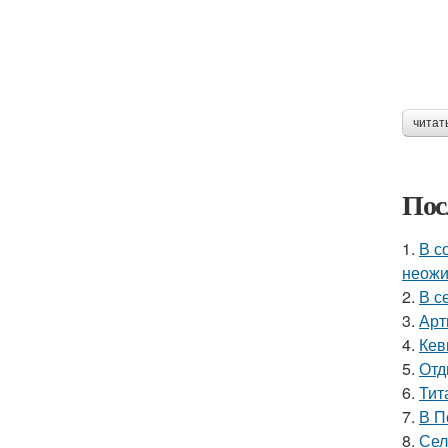
читат
Пос
1.
В с
неожи
2.
В с
3.
Арт
4.
Кев
5.
Отд
6.
Тит
7.
В П
8.
Сел