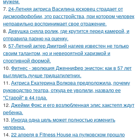
мужем.
7.
24-Летняя актриса Василина юсковец страдает от
дисморфофобии, это расстройства, при котором человек
неправильно воспринимает свое отражение.
8.
Девушка сняла ролик, где крутится перед камерой, и
отправила парню на оценку.
9.
57-Летний актер Дмитрий нагиев известен не только
своим талантом, но и невероятной харизмой и
спортивной формой.
10.
Фитнес - эволюция Дженнифер энистон: как в 57 лет
выглядеть лучше тридцатилетних.
11.
Актриса Екатерина Волкова предположила, почему
руководство театра, откуда ее уволили, назвало ее
"Старой" в 44 года.
12.
Джейми Фокс и его возлюбленная элис хакстепп ждут
ребенка.
13.
Иногда одна цель может полностью изменить
человека.
14.
22 апреля в Fitness House на пулковском прошло