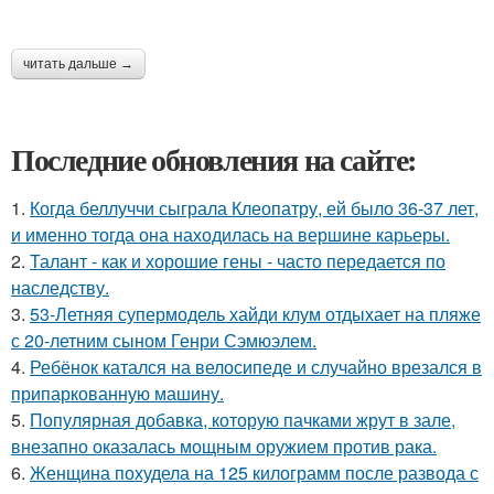
читать дальше →
Последние обновления на сайте:
1.
Когда беллуччи сыграла Клеопатру, ей было 36-37 лет,
и именно тогда она находилась на вершине карьеры.
2.
Талант - как и хорошие гены - часто передается по
наследству.
3.
53-Летняя супермодель хайди клум отдыхает на пляже
с 20-летним сыном Генри Сэмюэлем.
4.
Ребёнок катался на велосипеде и случайно врезался в
припаркованную машину.
5.
Популярная добавка, которую пачками жрут в зале,
внезапно оказалась мощным оружием против рака.
6.
Женщина похудела на 125 килограмм после развода с