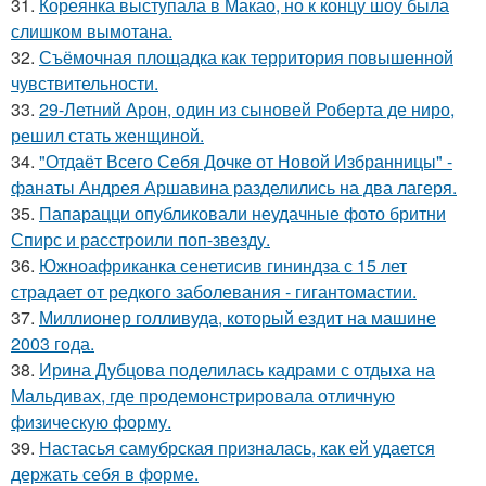
31.
Кореянка выступала в Макао, но к концу шоу была
слишком вымотана.
32.
Съёмочная площадка как территория повышенной
чувствительности.
33.
29-Летний Арон, один из сыновей Роберта де ниро,
решил стать женщиной.
34.
"Отдаёт Всего Себя Дочке от Новой Избранницы" -
фанаты Андрея Аршавина разделились на два лагеря.
35.
Папарацци опубликовали неудачные фото бритни
Спирс и расстроили поп-звезду.
36.
Южноафриканка сенетисив гининдза с 15 лет
страдает от редкого заболевания - гигантомастии.
37.
Миллионер голливуда, который ездит на машине
2003 года.
38.
Ирина Дубцова поделилась кадрами с отдыха на
Мальдивах, где продемонстрировала отличную
физическую форму.
39.
Настасья самубрская призналась, как ей удается
держать себя в форме.