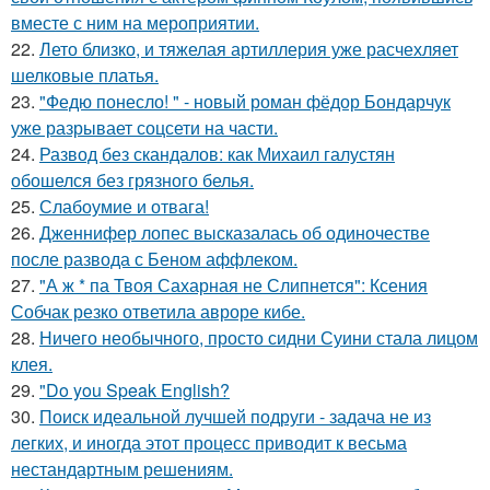
вместе с ним на мероприятии.
22.
Лето близко, и тяжелая артиллерия уже расчехляет
шелковые платья.
23.
"Федю понесло! " - новый роман фёдор Бондарчук
уже разрывает соцсети на части.
24.
Развод без скандалов: как Михаил галустян
обошелся без грязного белья.
25.
Слабоумие и отвага!
26.
Дженнифер лопес высказалась об одиночестве
после развода с Беном аффлеком.
27.
"А ж * па Твоя Сахарная не Слипнется": Ксения
Собчак резко ответила авроре кибе.
28.
Ничего необычного, просто сидни Суини стала лицом
клея.
29.
"Do you Speak English?
30.
Поиск идеальной лучшей подруги - задача не из
легких, и иногда этот процесс приводит к весьма
нестандартным решениям.