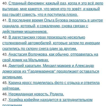
40.
Странный феномен: каждый раз, когда я это всё дело
вытираю, мне кажется, что меня кто-то зовёт, и каждый
раз грызёт совесть, что я поступила плохо.
41.
В последнее время Ольга Бузова оказалась в центре
скандала, который, к сожалению, снова связан с
действиями мошенников.
42.
В дагестанских горах произошло несколько
столкновений автомобилей, которые затем по инерции
скатились по склону снега один за другим.
43.
Анастасия Волочкова, как обычно, отправилась на
свой домик на Мальдивах.
44.
Дмитрий харатьян, Михаил мамаев и Александр
домогаров из "Гардемаринов" продолжают оставаться
активными.
45.
Карина кросс поделилась фото с отдыха и ответила
хейтерам.
46.
Неожиданная новость. Родила.
47.
Хозяйка кофейни находится в затруднительном
положении.