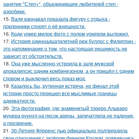
занятие "Степ+", объединившее любителей степ -
аэробики.
15.
Валя карнавал показала фигуру с отдыха -
поклонники спорят о её внешности.
16.
Коди уокер милое фото с полом уокером выложил.
17.
История одиннадцатилетней реи буллос с Филиппин -
это напоминание о том, что настоящая решимость не
зависит от обстоятельств.
18.
Она уже мысленно устроила в зале мужской
апокалипсис одним комбинезоном, а он пришёл с одним
словом и выключил весь показ мод.
19.
Казалось бы, рутинная встреча, но финал этой
истории просто перешел все мыслимые границы
адекватности.
20.
Эта фотография, где знаменитый тореро Альваро
мунера рухнул на песок арены, запечатлела не падение,
а прозрение.
21.
30-Летняя Флоренс пью официально подтвердила
свои отношения с актёром финном Коулом, появившись