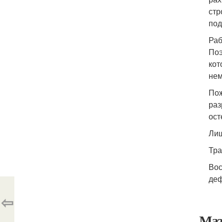
стр
по
Раб
Поэ
кот
нем
Пож
раз
ост
Лиш
Тра
Вос
деф
⇦
Маз