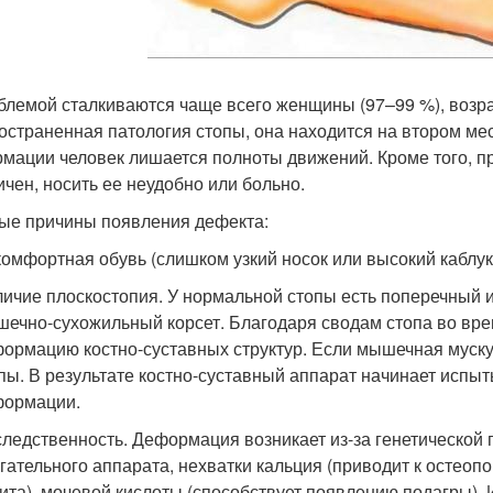
блемой сталкиваются чаще всего женщины (97–99 %), возра
остраненная патология стопы, она находится на втором ме
мации человек лишается полноты движений. Кроме того, п
ичен, носить ее неудобно или больно.
ые причины появления дефекта:
омфортная обувь (слишком узкий носок или высокий каблук
ичие плоскостопия. У нормальной стопы есть поперечный и
ечно-сухожильный корсет. Благодаря сводам стопа во вр
ормацию костно-суставных структур. Если мышечная муск
пы. В результате костно-суставный аппарат начинает испыт
формации.
ледственность. Деформация возникает из-за генетической
гательного аппарата, нехватки кальция (приводит к остеопо
ита), мочевой кислоты (способствует появлению подагры).