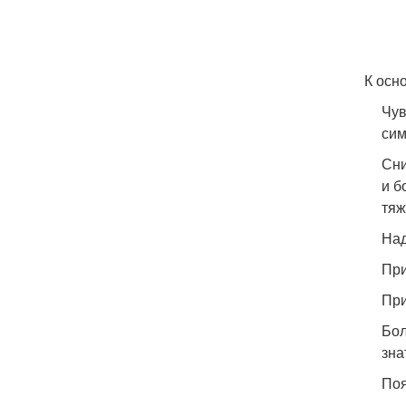
К осн
Чув
сим
Сни
и б
тяж
Над
При
При
Бол
зна
Поя