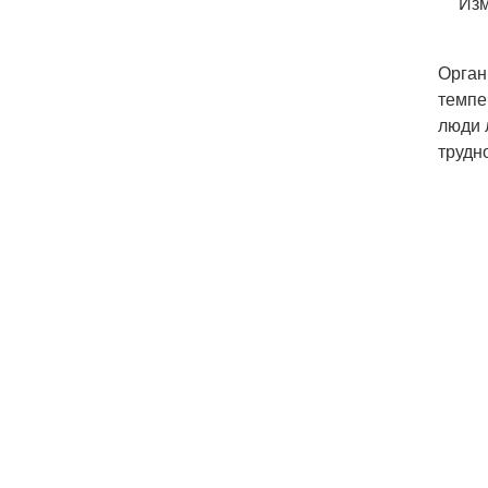
Изм
Орган
темпе
люди 
трудн