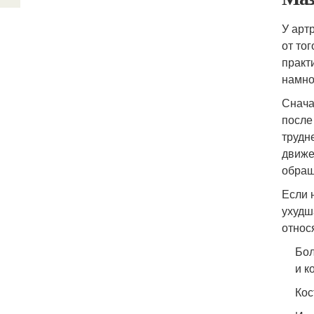
У арт
от то
практ
намно
Снача
после
трудн
движе
обращ
Если 
ухудш
относ
Бол
и к
Кос