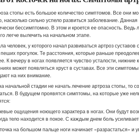
роза стопы есть большое количество симптомов. Все они мо
го, насколько сильно успело развиться заболевание. Данная
ически бессимптомно. В этом и кроется ее опасность. Ведь л
го легче вылечить на начальном этапе.
ла человек, у которого начал развиваться артроз суставов
 пеших прогулок. Те расстояния, которые раньше преодолев
ее. К вечеру в ногах появляется чувство усталости, нижние 
ниях может появляться хруст в суставах. Все эти симптомы
ают на них внимание.
на начальной стадии не начать лечение артроза стопы, то с
аться. В будущем проявятся симптомы, на которые уже нель
ятся:
евые ощущения ноющего характера в ногах. Они будут возни
огда тело находится в покое. С каждым днем боль усиливает
точка на большом пальце ноги начинает «разрастаться» и у