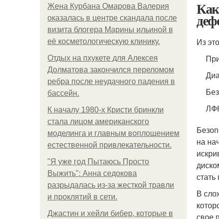
Как
Жена Курбана Омарова Валерия
деф
оказалась в центре скандала после
визита блогера Марины ильиной в
Из это
её косметологическую клинику.
При
Отдых на пхукете для Алексея
Долматова закончился переломом
Диа
ребра после неудачного падения в
Без
бассейн.
ЛФК
К началу 1980-х Кристи бринкли
стала лицом американского
Безоп
моделинга и главным воплощением
на на
естественной привлекательности.
искри
"Я уже год Пытаюсь Просто
диско
Выжить": Анна седокова
стать
разрыдалась из-за жесткой травли
В сло
и проклятий в сети.
котор
Джастин и хейли бибер, которые в
свое 