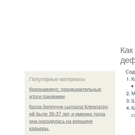
Как
деф
Сод
К
Популярные материалы
Коронавирус: предварительные
М
итоги пандемии
Ш
Когда беллуччи сыграла Клеопатру,
К
ей было 36-37 лет, и именно тогда
с
она находилась на вершине
карьеры.