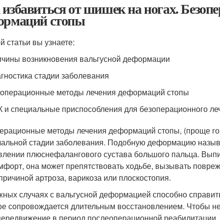
 избавиться от шишек на ногах. Безоп
ормаций стопы
й статьи вы узнаете:
чины возникновения вальгусной деформации
гностика стадии заболевания
операционные методы лечения деформаций стопы
 и специальные приспособления для безоперационного л
ерационные методы лечения деформаций стопы, (проще гов
чальной стадии заболевания. Подобную деформацию называ
влении плюснефалангового сустава большого пальца. Выпи
мфорт, она может препятствовать ходьбе, вызывать повреж
 причиной артроза, варикоза или плоскостопия.
жных случаях с вальгусной деформацией способно справит
ое сопровождается длительным восстановлением. Чтобы не 
передвижение в период послеоперационной реабилитации,