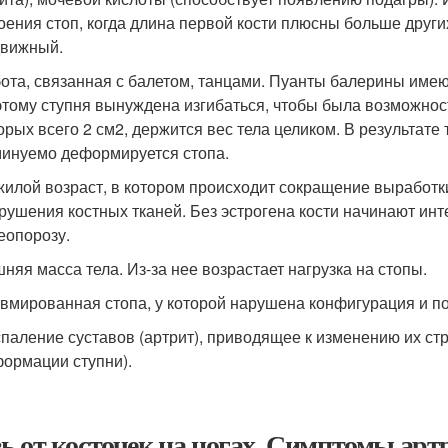
оения стоп, когда длина первой кости плюсны больше други
движный.
ота, связанная с балетом, танцами. Пуанты балерины имею
тому ступня вынуждена изгибаться, чтобы была возможнос
орых всего 2 см
2
, держится вес тела целиком. В результат
инуемо деформируется стопа.
илой возраст, в котором происходит сокращение выработк
рушения костных тканей. Без эстрогена кости начинают инте
еопорозу.
няя масса тела. Из-за нее возрастает нагрузка на стопы.
вмированная стопа, у которой нарушена конфигурация и 
паление суставов (артрит), приводящее к изменению их стр
ормации ступни).
ь от косточек на ногах. Симптомы арт