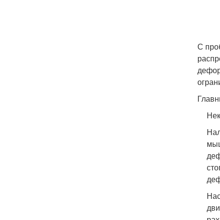
С про
распр
дефор
огран
Главн
Нек
Нал
мыш
деф
сто
де
Нас
дви
рах