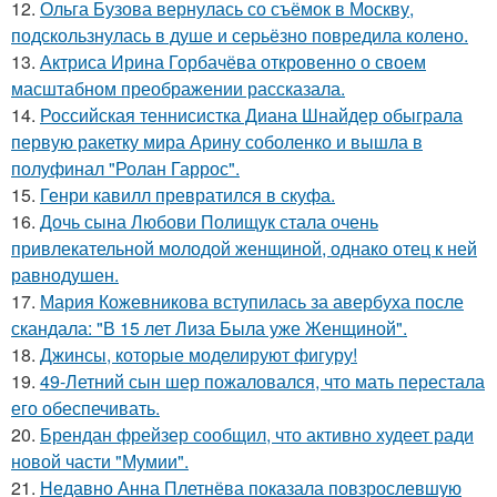
12.
Ольга Бузова вернулась со съёмок в Москву,
подскользнулась в душе и серьёзно повредила колено.
13.
Актриса Ирина Горбачёва откровенно о своем
масштабном преображении рассказала.
14.
Российская теннисистка Диана Шнайдер обыграла
первую ракетку мира Арину соболенко и вышла в
полуфинал "Ролан Гаррос".
15.
Генри кавилл превратился в скуфа.
16.
Дочь сына Любови Полищук стала очень
привлекательной молодой женщиной, однако отец к ней
равнодушен.
17.
Мария Кожевникова вступилась за авербуха после
скандала: "В 15 лет Лиза Была уже Женщиной".
18.
Джинсы, которые моделируют фигуру!
19.
49-Летний сын шер пожаловался, что мать перестала
его обеспечивать.
20.
Брендан фрейзер сообщил, что активно худеет ради
новой части "Мумии".
21.
Недавно Анна Плетнёва показала повзрослевшую