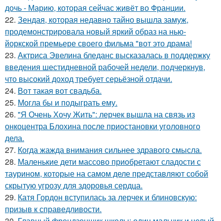
дочь - Марию, которая сейчас живёт во Франции.
22.
Зендая, которая недавно тайно вышла замуж,
продемонстрировала новый яркий образ на нью-
йоркской премьере своего фильма "вот это драма!
23.
Актриса Эвелина бледанс высказалась в поддержку
введения шестидневной рабочей недели, подчеркнув,
что высокий доход требует серьёзной отдачи.
24.
Вот такая вот свадьба.
25.
Могла бы и подыграть ему.
26.
"Я Очень Хочу Жить": лерчек вышла на связь из
онкоцентра Блохина после приостановки уголовного
дела.
27.
Когда жажда внимания сильнее здравого смысла.
28.
Маленькие дети массово приобретают сладости с
таурином, которые на самом деле представляют собой
скрытую угрозу для здоровья сердца.
29.
Катя Гордон вступилась за лерчек и блиновскую:
призыв к справедливости.
30.
Главный френдзонщик школы: один мальчик и целый