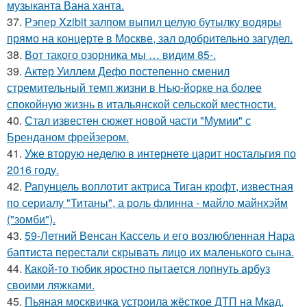
музыканта Вана ханта.
37.
Рэпер Xzibit залпом выпил целую бутылку водяры
прямо на концерте в Москве, зал одобрительно загудел.
38.
Вот такого озорника мы … видим 85-.
39.
Актер Уиллем Дефо постепенно сменил
стремительный темп жизни в Нью-йорке на более
спокойную жизнь в итальянской сельской местности.
40.
Стал известен сюжет новой части "Мумии" с
Бренданом фрейзером.
41.
Уже вторую неделю в интернете царит ностальгия по
2016 году.
42.
Рапунцель воплотит актриса Тиган крофт, известная
по сериалу "Титаны", а роль флинна - майло майнхэйм
("зомби").
43.
59-Летний Венсан Кассель и его возлюбленная Нара
баптиста перестали скрывать лицо их маленького сына.
44.
Какой-то тюбик яростно пытается лопнуть арбуз
своими ляжками.
45.
Пьяная москвичка устроила жёсткое ДТП на Мкад,