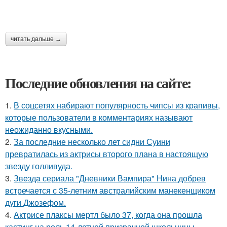
читать дальше →
Последние обновления на сайте:
1.
В соцсетях набирают популярность чипсы из крапивы,
которые пользователи в комментариях называют
неожиданно вкусными.
2.
За последние несколько лет сидни Суини
превратилась из актрисы второго плана в настоящую
звезду голливуда.
3.
Звeздa сериала "Дневники Вампира" Нина добрев
встречается с 35-летним австралийским манекенщиком
дуги Джозефом.
4.
Актрисе плаксы мертл было 37, когда она прошла
кастинг на роль 14-летней призрачной школьницы.