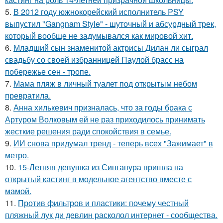
5.
В 2012 году южнокорейский исполнитель PSY
выпустил "Gangnam Style" - шуточный и абсурдный трек,
который вообще не задумывался как мировой хит.
6.
Младший сын знаменитой актрисы Дилан ли сыграл
свадьбу со своей избранницей Паулой брасс на
побережье сен - тропе.
7.
Мама пляж в личный туалет под открытым небом
превратила.
8.
Анна хилькевич призналась, что за годы брака с
Артуром Волковым ей не раз приходилось принимать
жесткие решения ради спокойствия в семье.
9.
ИИ снова придумал тренд - теперь всех "Зажимает" в
метро.
10.
15-Летняя девушка из Сингапура пришла на
открытый кастинг в модельное агентство вместе с
мамой.
11.
Против фильтров и пластики: почему честный
пляжный лук ди девлин расколол интернет - сообщества.