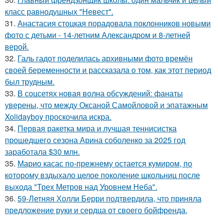
класс равнодушных "Невест".
31.
Анастасия стоцкая порадовала поклонников новыми
фото с детьми - 14-летним Александром и 8-летней
верой.
32.
Галь гадот поделилась архивными фото времён
своей беременности и рассказала о том, как этот период
был трудным.
33.
В соцсетях новая волна обсуждений: фанаты
уверены, что между Оксаной Самойловой и эпатажным
Xolidayboy проскочила искра.
34.
Первая ракетка мира и лучшая теннисистка
прошедшего сезона Арина соболенко за 2025 год
заработала $30 млн.
35.
Марио касас по-прежнему остается кумиром, по
которому вздыхало целое поколение школьниц после
выхода "Трех Метров над Уровнем Неба".
36.
59-Летняя Холли Берри подтвердила, что приняла
предложение руки и сердца от своего бойфренда,