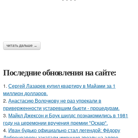
читать дальше →
Последние обновления на сайте:
1.
Сергей Лазарев купил квартиру в Майами за 1
миллион долларов.
2.
Анастасию Волочкову не раз упрекали в
приверженности устаревшим бьюти - процедурам.
3.
Майкл Джексон и Брук шилдс познакомились в 1981
году на церемонии вручения премии "Оскар".
4.
Иван будько официально стал легендой: Фёдору
Добронравову закатали именную звезду на аллее