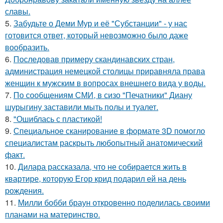
славы.
5.
Забудьте о Деми Мур и её "Субстанции" - у нас
готовится ответ, который невозможно было даже
вообразить.
6.
Последовав примеру скандинавских стран,
администрация немецкой столицы приравняла права
женщин к мужским в вопросах внешнего вида у воды.
7.
По сообщениям СМИ, в сизо "Печатники" Диану
шурыгину заставили мыть полы и туалет.
8.
"Ошиблась с пластикой!
9.
Специальное сканирование в формате 3D помогло
специалистам раскрыть любопытный анатомический
факт.
10.
Дилара рассказала, что не собирается жить в
квартире, которую Егор крид подарил ей на день
рождения.
11.
Милли бобби браун откровенно поделилась своими
планами на материнство.