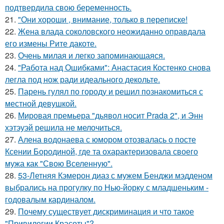
подтвердила свою беременность.
21.
"Они хороши , внимание, только в переписке!
22.
Жена влада соколовского неожиданно оправдала
его измены Рите дакоте.
23.
Очень милая и легко запоминающаяся.
24.
"Работа над Ошибками": Анастасия Костенко снова
легла под нож ради идеального декольте.
25.
Парень гулял по городу и решил познакомиться с
местной девушкой.
26.
Мировая премьера "дьявол носит Prada 2", и Энн
хэтэуэй решила не мелочиться.
27.
Алена водонаева с юмором отозвалась о посте
Ксении Бородиной, где та охарактеризовала своего
мужа как "Свою Вселенную".
28.
53-Летняя Кэмерон диаз с мужем Бенджи мэдденом
выбрались на прогулку по Нью-йорку с младшеньким -
годовалым кардиналом.
29.
Почему существует дискриминация и что такое
"Привилегии Красоты"?