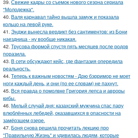
39.
Свежие кадры со съемок нового сезона сериала
"Молодежка".
40.
Валя карнавал тайно вышла замуж и показала
кольцо на левой руке.
41.
Энджи вынесла вердикт без сантиментов: из Бони
наездница - ну вообще никакая.
42.
Трусова формой спустя пять месяцев после родов
поразила.
43.
В сети обсуждают кейс, где фантазия опередила
реальность.
44.
Теперь к важным новостям - Дрю бэрримор не моет
ноги каждый день, и они (по ее словам) не пахнут.
45.
Вся правда о помолвке Григория лепса и авроры
кибы.
46.
Милый случай дня: казахский мужчина спас пару
влюблённых лебедей, оказавшихся в опасности на
замёрзшем озере.
47.
Боня снова решила прочитать лекцию про
"Правильную Жизнь" и удивилась людям, которые