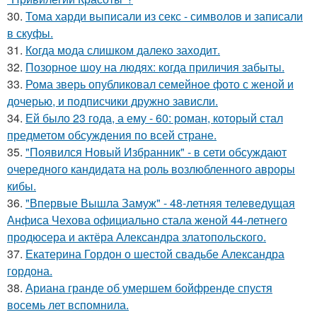
30.
Тома харди выписали из секс - символов и записали
в скуфы.
31.
Когда мода слишком далеко заходит.
32.
Позорное шоу на людях: когда приличия забыты.
33.
Рома зверь опубликовал семейное фото с женой и
дочерью, и подписчики дружно зависли.
34.
Ей было 23 года, а ему - 60: роман, который стал
предметом обсуждения по всей стране.
35.
"Появился Новый Избранник" - в сети обсуждают
очередного кандидата на роль возлюбленного авроры
кибы.
36.
"Впервые Вышла Замуж" - 48-летняя телеведущая
Анфиса Чехова официально стала женой 44-летнего
продюсера и актёра Александра златопольского.
37.
Екатерина Гордон о шестой свадьбе Александра
гордона.
38.
Ариана гранде об умершем бойфренде спустя
восемь лет вспомнила.