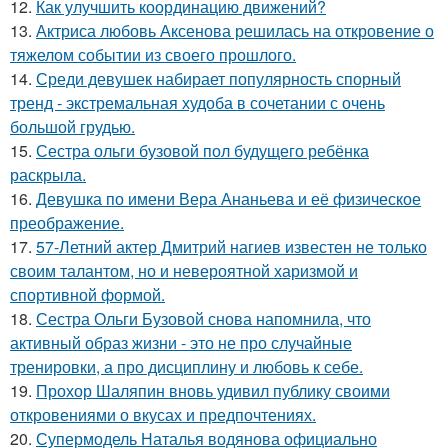
12.
Как улучшить координацию движений?
13.
Актриса любовь Аксенова решилась на откровение о
тяжелом событии из своего прошлого.
14.
Среди девушек набирает популярность спорный
тренд - экстремальная худоба в сочетании с очень
большой грудью.
15.
Сестра ольги бузовой пол будущего ребёнка
раскрыла.
16.
Девушка по имени Вера Ананьева и её физическое
преображение.
17.
57-Летний актер Дмитрий нагиев известен не только
своим талантом, но и невероятной харизмой и
спортивной формой.
18.
Сестра Ольги Бузовой снова напомнила, что
активный образ жизни - это не про случайные
тренировки, а про дисциплину и любовь к себе.
19.
Прохор Шаляпин вновь удивил публику своими
откровениями о вкусах и предпочтениях.
20.
Супермодель Наталья водянова официально