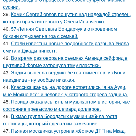
сусини.
39.
Комик Сергей орлов пошутил над надеждой стрелец,
которая брала интервью у Олеси Иванченко.
40.
57-Летняя Светлана Бондарчук в откровенном
бикини отдыхает на гоа с семьей.
41.
Стали известны новые подробности разрыва Уилла
смита и Джады пинкетт.
42.
Во время разговора на съёмках Аманда сейфрид в
шутливой форме затронула тему пластики.
43.
Энджи вынесла вердикт без сантиментов: из Бони
наездница - ну вообще никакая.
44.
Классика жанра, на дороге встретились "я на Ауди,
мне Можно всё" и человек, у которого сгорела задница.
45.
Певица оказалась пятым музыкантом в истории, чье
состояние превысило миллиард долларов.
46.
В хмао группа бородатых мужчин избила гостя
гостиницы, который сделал им замечание.
47.
Пьяная москвичка устроила жёсткое ДТП на Мкад,