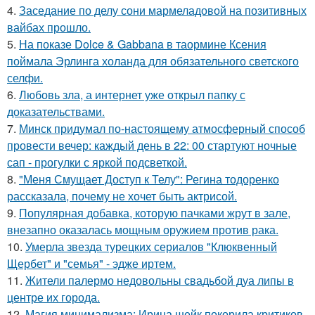
4.
Заседание по делу сони мармеладовой на позитивных
вайбах прошло.
5.
На показе Dolce & Gabbana в таормине Ксения
поймала Эрлинга холанда для обязательного светского
селфи.
6.
Любовь зла, а интернет уже открыл папку с
доказательствами.
7.
Минск придумал по-настоящему атмосферный способ
провести вечер: каждый день в 22: 00 стартуют ночные
сап - прогулки с яркой подсветкой.
8.
"Меня Смущает Доступ к Телу": Регина тодоренко
рассказала, почему не хочет быть актрисой.
9.
Популярная добавка, которую пачками жрут в зале,
внезапно оказалась мощным оружием против рака.
10.
Умерла звезда турецких сериалов "Клюквенный
Щербет" и "семья" - эдже иртем.
11.
Жители палермо недовольны свадьбой дуа липы в
центре их города.
12.
Магия минимализма: Ирина шейк покорила критиков