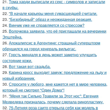
21.
Тома харди выписали из секс - символов и записали
в скуфы.
22.
"В начале карьеры меня сумасшедшей считали.
23.
"Безобидный" образ и неожиданная реакция.
24.
Винчик уже не справляется со стрессом?
25.
Волочкова заявила, что её приглашали на вечеринки
Эпштейна.
26.
Апокалипсис в Аргентине: страшный супершторм
обрушился на город хенераль вильегас.
27.
Горсть миндаля в день может заметно улучшить
состояние кожи.
28.
Вот такая вот свадьба.
29.
Карина кросс выходит замуж: предложение на льду и
новый избранник.
30.
Спросите у любого, мне кажется нет в мире человека,
который не смотрел "Один Дома"!
31.
"Меня так Сильно Травили за Этот нос": Евгения
Медведева призналась, почему сделала ринопластику.
32.
75-Летняя роза саито открыла себя как модель в