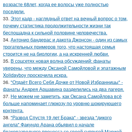
возрасте 68лет, когда ее волосы уже полностью
поседели.
33.
Этот кадр - наглядный ответ на вечный вопрос о том,
почему статистика продолжительности жизни так
беспощадна к сильной половине человечества.
34.
Антонио бандерас и дакота Джонсон - один из самых
трогательных примеров того, что настоящая семья
строится не на биологии, а на искренней любви.
35.
В соцсетях новая волна обсуждений: фанаты
уверены, что между Оксаной Самойловой и эпатажным
Xolidayboy проскочила искра.
36.
"Отдаёт Всего Себя Дочке от Новой Избранницы" -
фанаты Андрея Аршавина разделились на два лагеря.
37.
Не можем не заметить, как Оксана Самойлова всё
больше напоминает глюкозу по уровню шокирующего
контента.
38.
"Развод Спустя 19 лет Брака" - звезда "дикого
ангела" Факундо Арана обьявил о начале
бракоразводного процесса со своей супругой Марией