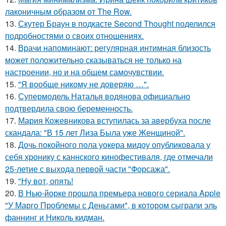
лаконичным образом от The Row.
13.
Скутер Браун в подкасте Second Thought поделился
подробностями о своих отношениях.
14.
Врачи напоминают: регулярная интимная близость
может положительно сказываться не только на
настроении, но и на общем самочувствии.
15.
"Я вообще никому не доверяю …".
16.
Супермодель Наталья водянова официально
подтвердила свою беременность.
17.
Мария Кожевникова вступилась за авербуха после
скандала: "В 15 лет Лиза Была уже Женщиной".
18.
Дочь покойного пола уокера мидоу опубликовала у
себя хронику с каннского кинофестиваля, где отмечали
25-летие с выхода первой части "Форсажа".
19.
"Ну вот, опять!
20.
В Нью-йорке прошла премьера нового сериала Apple
"У Марго Проблемы с Деньгами", в котором сыграли эль
фаннинг и Николь кидман.