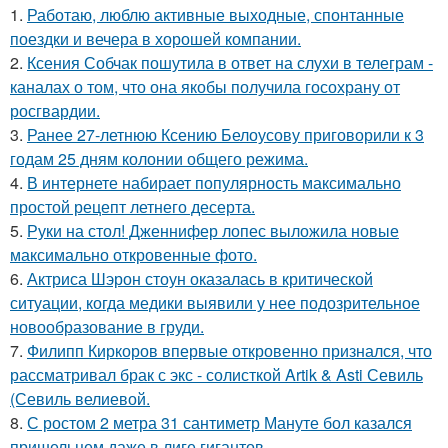
1.
Работаю, люблю активные выходные, спонтанные
поездки и вечера в хорошей компании.
2.
Ксения Собчак пошутила в ответ на слухи в телеграм -
каналах о том, что она якобы получила госохрану от
росгвардии.
3.
Ранее 27-летнюю Ксению Белоусову приговорили к 3
годам 25 дням колонии общего режима.
4.
В интернете набирает популярность максимально
простой рецепт летнего десерта.
5.
Руки на стол! Дженнифер лопес выложила новые
максимально откровенные фото.
6.
Актриса Шэрон стоун оказалась в критической
ситуации, когда медики выявили у нее подозрительное
новообразование в груди.
7.
Филипп Киркоров впервые откровенно признался, что
рассматривал брак с экс - солисткой Artik & Asti Севиль
(Севиль велиевой.
8.
С ростом 2 метра 31 сантиметр Мануте бол казался
пришельцем даже в лиге гигантов.