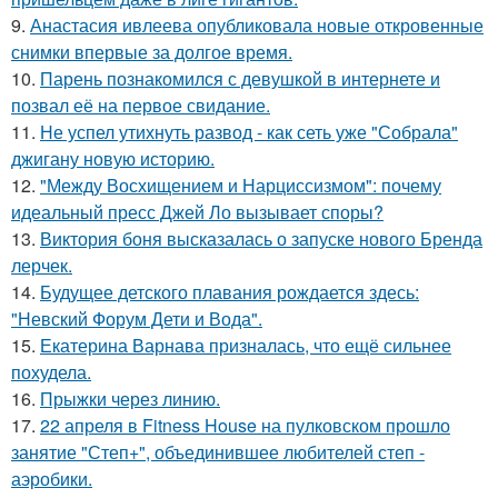
9.
Анастасия ивлеева опубликовала новые откровенные
снимки впервые за долгое время.
10.
Парень познакомился с девушкой в интернете и
позвал её на первое свидание.
11.
Не успел утихнуть развод - как сеть уже "Собрала"
джигану новую историю.
12.
"Между Восхищением и Нарциссизмом": почему
идеальный пресс Джей Ло вызывает споры?
13.
Виктория боня высказалась о запуске нового Бренда
лерчек.
14.
Будущее детского плавания рождается здесь:
"Невский Форум Дети и Вода".
15.
Екатерина Варнава призналась, что ещё сильнее
похудела.
16.
Прыжки через линию.
17.
22 апреля в Fitness House на пулковском прошло
занятие "Степ+", объединившее любителей степ -
аэробики.