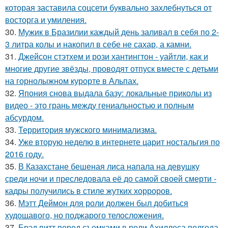
которая заставила соцсети буквально захлебнуться от
восторга и умиления.
30.
Мужик в Бразилии каждый день заливал в себя по 2-
3 литра колы и накопил в себе не сахар, а камни.
31.
Джейсон стэтхем и рози хантингтон - уайтли, как и
многие другие звёзды, проводят отпуск вместе с детьми
на горнолыжном курорте в Альпах.
32.
Япония снова выдала базу: локальные приколы из
видео - это грань между гениальностью и полным
абсурдом.
33.
Территория мужского минимализма.
34.
Уже вторую неделю в интернете царит ностальгия по
2016 году.
35.
В Казахстане бешеная лиса напала на девушку
среди ночи и преследовала её до самой своей смерти -
кадры получились в стиле жутких хорроров.
36.
Мэтт Деймон для роли должен был добиться
худощавого, но поджарого телосложения.
37.
Брэд питт перед съемками в роли Ахиллеса полгода