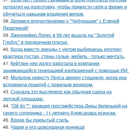
потратил на подготовку, чтобы привести себя в форму и
обучиться навыкам владения мечом.
38.
Делимся впечатлениями о "Чебурашки" с Еленой
Яковлевой!
39.
Дженнифер Лопес в 56 лет вышла на "Золотой
Глобус" в прозрачном платье.
40.
Когда вместо аренды с уютом выбираешь ипотеку:
квартира пустая, стены голые, мебель - только мечтать.
41.
Кейтлин нер долго работала в компании,
занимающейся генерацией изображений с помощью ИИ.
42.
Молодую невесту Лепса аврору стошнило, когда она
вспомнила поцелуй с пожилым женихом.
43.
Сначала это выглядело как обычная сцена на
детской площадке.
44.
"Ой бл *": реакция гроссмейстера Дины беленькой на
своего соперника - 11-летнего Александра ясински.
45.
Вроде бы покрытый стиль.
46.
Чарли и его шоколадная конница!