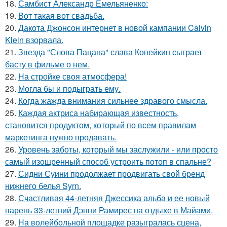
18.
Самбист Александр Емельяненко:
19.
Вот такая вот свадьба.
20.
Дакота Джонсон интернет в новой кампании Calvin
Klein взорвала.
21.
Звезда "Слова Пацана" слава Копейкин сыграет
басту в фильме о нем.
22.
На стройке своя атмосфера!
23.
Могла бы и подыграть ему.
24.
Когда жажда внимания сильнее здравого смысла.
25.
Каждая актриса набирающая известность,
становится продуктом, который по всем правилам
маркетинга нужно продавать.
26.
Уровень заботы, который мы заслужили - или просто
самый изощренный способ устроить потоп в спальне?
27.
Сидни Суини продолжает продвигать свой бренд
нижнего белья Syrn.
28.
Счастливая 44-летняя Джессика альба и ее новый
парень 33-летний Дэнни Рамирес на отдыхе в Майами.
29.
На волейбольной площадке разыгралась сцена,