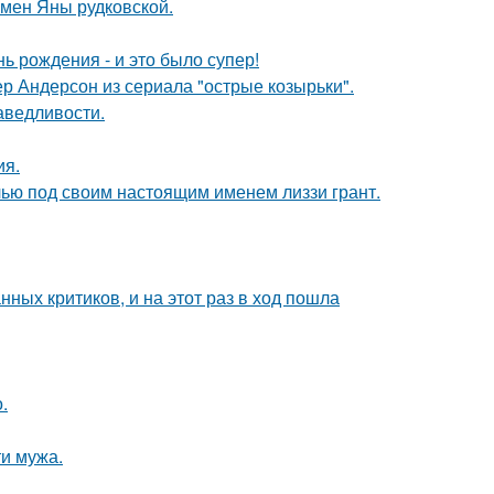
мен Яны рудковской.
ь рождения - и это было супер!
р Андерсон из сериала "острые козырьки".
аведливости.
ия.
елью под своим настоящим именем лиззи грант.
ных критиков, и на этот раз в ход пошла
.
ти мужа.