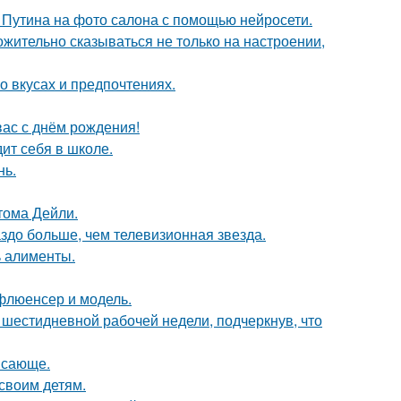
 Путина на фото салона с помощью нейросети.
жительно сказываться не только на настроении,
 вкусах и предпочтениях.
ас с днём рождения!
ит себя в школе.
нь.
тома Дейли.
аздо больше, чем телевизионная звезда.
ь алименты.
флюенсер и модель.
шестидневной рабочей недели, подчеркнув, что
ясающе.
своим детям.