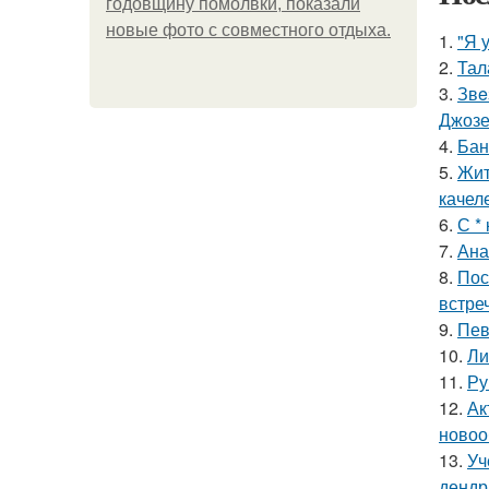
годовщину помолвки, показали
новые фото с совместного отдыха.
1.
"Я 
2.
Тал
3.
Звe
Джоз
4.
Бан
5.
Жит
качел
6.
С *
7.
Ана
8.
Пос
встреч
9.
Пев
10.
Ли
11.
Ру
12.
Ак
новоо
13.
Уч
дендр