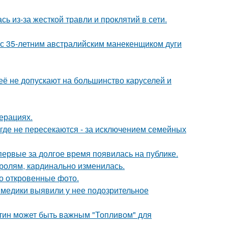
ь из-за жесткой травли и проклятий в сети.
 с 35-летним австралийским манекенщиком дуги
её не допускают на большинство каруселей и
ерациях.
де не пересекаются - за исключением семейных
впервые за долгое время появилась на публике.
ролям, кардинально изменилась.
о откровенные фото.
а медики выявили у нее подозрительное
атин может быть важным "Топливом" для