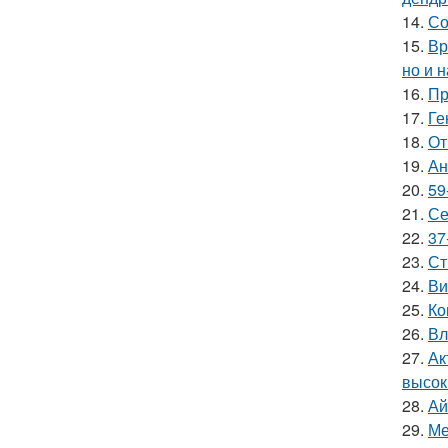
14.
Со
15.
Вр
но и 
16.
Пр
17.
Ге
18.
От
19.
Ан
20.
59
21.
Се
22.
37
23.
Ст
24.
Ви
25.
Ко
26.
Вл
27.
Ак
высок
28.
Ай
29.
Ме