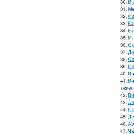
30.
В 
31.
Ме
32.
Фи
33.
Ко
34.
Ка
35.
Иг
36.
Ск
37.
До
38.
Со
39.
По
40.
Во
41.
Ви
тяжел
42.
Ви
43.
Эн
44.
По
45.
Де
46.
Ар
47.
Ча