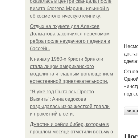
оказалась в центре скандала после
визита блогера Марины ильиной в
её косметологическую клинику.
Отдых на пхукете для Алексея
Долматова закончился переломом
ребра после неудачного падения в
Несмо
бассейн.
доста
К началу 1980-х Кристи бринкли
сдела
стала лицом американского
Осно
моделинга и главным воплощением
Одной
естественной привлекательности.
«инст
"Я уже год Пытаюсь Просто
под с
Выжить": Анна седокова
разрыдалась из-за жесткой травли
читат
и проклятий в сети.
Джастин и хейли бибер, которые в
прошлом месяце отметили восьмую
Пос