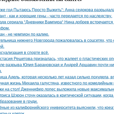
уже год Пытаюсь Просто Выжить": Анна седокова разрыдалас
ант - как и хорошие гены - часто передается по наследству.
здa сериала "Дневники Вампира" Нина добрев встречается
ефом.
ан - не чемпион по калию.
ельница нижнего Новгорода пожаловалась в соцсетях, что 
ей.
 ксуализация в спорте всё.
стасия Решетова призналась, что жалеет о пластических оп
ле разрыва Юлия Барановская и Андрей Аршавин почти ниг
.
ица Адель, которая несколько лет назад сильно похудела, 
чная жизнь Михаила галустяна, известного по комедийным 
ки на стол! Дженнифер лопес выложила новые максимальн
триса Шэрон стоун оказалась в критической ситуации, когд
бразование в груди.
ёные из калифорнийского университета выяснили, что кре
итных клеток.