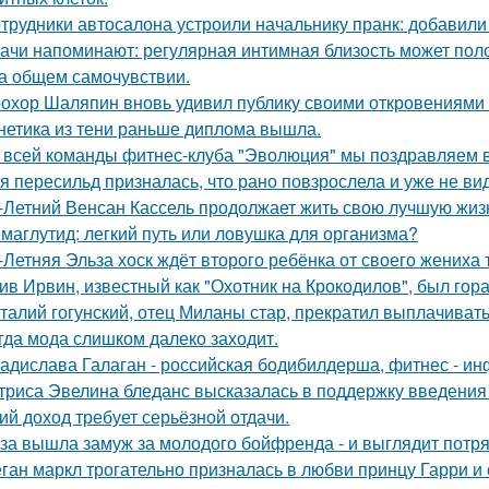
трудники автосалона устроили начальнику пранк: добавили
ачи напоминают: регулярная интимная близость может поло
на общем самочувствии.
охор Шаляпин вновь удивил публику своими откровениями о
нетика из тени раньше диплома вышла.
 всей команды фитнес-клуба "Эволюция" мы поздравляем в
я пересильд призналась, что рано повзрослела и уже не вид
-Летний Венсан Кассель продолжает жить свою лучшую жиз
маглутид: легкий путь или ловушка для организма?
-Летняя Эльза хоск ждёт второго ребёнка от своего жениха 
ив Ирвин, известный как "Охотник на Крокодилов", был гор
талий гогунский, отец Миланы стар, прекратил выплачиват
гда мода слишком далеко заходит.
адислава Галаган - российская бодибилдерша, фитнес - ин
триса Эвелина бледанс высказалась в поддержку введения 
ий доход требует серьёзной отдачи.
за вышла замуж за молодого бойфренда - и выглядит потр
ган маркл трогательно призналась в любви принцу Гарри и 