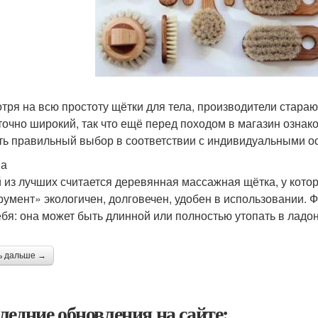
тря на всю простоту щётки для тела, производители стара
точно широкий, так что ещё перед походом в магазин озна
ть правильный выбор в соответствии с индивидуальными о
ва
 из лучших считается деревянная массажная щётка, у кото
румент» экологичен, долговечен, удобен в использовании. 
ебя: она может быть длинной или полностью утопать в лад
ь дальше →
ледние обновления на сайте: