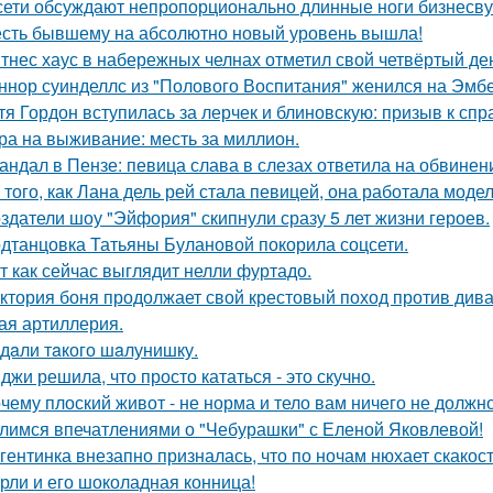
сети обсуждают непропорционально длинные ноги бизнесву
сть бывшему на абсолютно новый уровень вышла!
тнес хаус в набережных челнах отметил свой четвёртый ден
ннор суинделлс из "Полового Воспитания" женился на Эмбе
тя Гордон вступилась за лерчек и блиновскую: призыв к спр
ра на выживание: месть за миллион.
андал в Пензе: певица слава в слезах ответила на обвинен
 того, как Лана дель рей стала певицей, она работала мод
здатели шоу "Эйфория" скипнули сразу 5 лет жизни героев.
дтанцовка Татьяны Булановой покорила соцсети.
т как сейчас выглядит нелли фуртадо.
ктория боня продолжает свой крестовый поход против диван
ая артиллерия.
дaли тaкого шaлунишку.
джи решила, что просто кататься - это скучно.
чему плоский живот - не норма и тело вам ничего не должно
лимся впечатлениями о "Чебурашки" с Еленой Яковлевой!
гентинка внезапно призналась, что по ночам нюхает скакос
рли и его шоколадная конница!