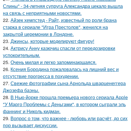
Спины" - 34-летняя супруга Александра цекало вышла
на связь с неприятными новостями.
22.
Айзек хемпстед - Райт, известный по роли брана
старка в сериале "Игра Престолов", женился на
закрытой церемонии в Лондоне.
23.
Джинсы, которые моделируют фигуру!
24.
Актрису Анну казючиц спасли от передозировки
успокоительным.
25.
Очень милая и легко запоминающаяся.
26.
Ксения Бородина пожаловалась на лишний вес и
отсутствие прогресса в похудении.
27.
Свежие фотографии сына Арнольда шварценеггера
Джозефа баэны.
28.
В Нью-йорке прошла премьера нового сериала Apple
"У Марго Проблемы с Деньгами", в котором сыграли эль
фаннинг и Николь кидман.
29.
Вопрос о том, что важнее - любовь или расчёт, до сих
пор вызывает дискуссии.