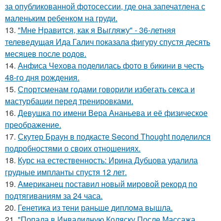
за опубликованной фотосессии, где она запечатлена с
маленьким ребенком на груди.
13.
"Мне Нравится, как я Выгляжу" - 36-летняя
телеведущая Ида Галич показала фигуру спустя десять
месяцев после родов.
14.
Анфиса Чехова поделилась фото в бикини в честь
48-го дня рождения.
15.
Спортсменам годами говорили избегать секса и
мастурбации перед тренировками.
16.
Девушка по имени Вера Ананьева и её физическое
преображение.
17.
Скутер Браун в подкасте Second Thought поделился
подробностями о своих отношениях.
18.
Курс на естественность: Ирина Дубцова удалила
грудные импланты спустя 12 лет.
19.
Американец поставил новый мировой рекорд по
подтягиваниям за 24 часа.
20.
Генетика из тени раньше диплома вышла.
21.
"Попала в Инвалидную Коляску После Массажа