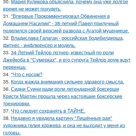
30.
Мария Куликова объяснила, почему она уже долгое
время не может похудеть.
31.
"Впервые Прокомментировал Обвинения в
Домашнем Насилии" - 38-летний Павел прилучный
поделился своей версией развода с Агатой муцениеце.
32.
Владислава Галаган - российская бодибилдерша,
фитнес - инфлюенсер и модель.
33.
34-Летний Тейлор лотнер, известный по роли
Джейкоба в "Сумерках", и его супруга Тейлор доум ждут
первенца.
34.
"Что с носом?
35.
Когда жажда внимания сильнее здравого смысла.
36.
Сидни Суини ради роли легендарной боксерши
Кристи Мартин прошла через настоящие боксерские
тренировки.
37.
Что следует сохранять в ТАЙНЕ.
38.
Недавно я увидела картину "Лишённые рая"
художника гелия коржева, и она не выходит у меня из
головы.