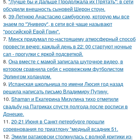
5.
"Лучше бы и Дальше Продолжала их Прятать": в сети
обсудили внешность сыновей Шерон стоун.
6.
39-Летнюю Анастасию самбурскую, которую мы все
знаем по "Универу", в сети всё чаще называют
"российской Евой Грин".
7.
Минск придумал по-настоящему атмосферный способ
провести вечер: каждый день в 22: 00 стартуют ночные
сап - прогулки с яркой подсветкой.
8.
Она вместе с мамой записала шуточное видео, в
котором сравнила себя с норвежским футболистом
Эрлингом холандом.
9.
Испанская школьница по имени Люсия год назад
решила написать письмо Владимиру Путину.
10.
Shaman и Екатерина Мизулина тихо отметили
свадьбу на Патриках спустя полгода после росписи в
Донецке.
11.
20-21 Июня в Санкт-петербурге прошли
соревнования по триатлону "медный всадник 51.
12.
Эмили ратаковски столкнулась с волной критики из-