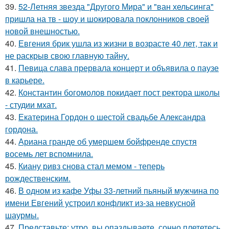
39.
52-Летняя звезда "Другого Мира" и "ван хельсинга"
пришла на тв - шоу и шокировала поклонников своей
новой внешностью.
40.
Евгения брик ушла из жизни в возрасте 40 лет, так и
не раскрыв свою главную тайну.
41.
Певица слава прервала концерт и объявила о паузе
в карьере.
42.
Константин богомолов покидает пост ректора школы
- студии мхат.
43.
Екатерина Гордон о шестой свадьбе Александра
гордона.
44.
Ариана гранде об умершем бойфренде спустя
восемь лет вспомнила.
45.
Киану ривз снова стал мемом - теперь
рождественским.
46.
В одном из кафе Уфы 33-летний пьяный мужчина по
имени Евгений устроил конфликт из-за невкусной
шаурмы.
47.
Представьте: утро, вы опаздываете, сонно плететесь