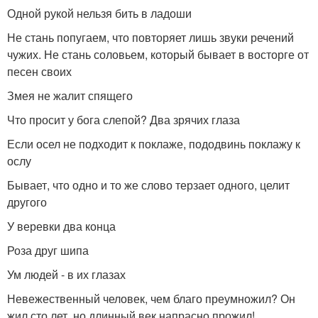
Одной рукой нельзя бить в ладоши
Не стань попугаем, что повторяет лишь звуки речений
чужих. Не стань соловьем, который бывает в восторге от
песен своих
Змея не жалит спящего
Что просит у бога слепой? Два зрячих глаза
Если осел не подходит к поклаже, пододвинь поклажу к
ослу
Бывает, что одно и то же слово терзает одного, целит
другого
У веревки два конца
Роза друг шипа
Ум людей - в их глазах
Невежественный человек, чем благо преумножил? Он
жил сто лет, но длинный век напрасно прожил!