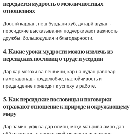
передается мудрость о межличностных
отношениях
Доостӣ кардан, пеш бурдани хуб, дутарӣ шудан -
персидские высказывания подчеркивают важность
дружбы, большодушия и благодарности.
4. Какие уроки мудрости можно извлечь из
персидских пословиц о труде и усердии
Дар кар могохӣ ва пешбинӣ, кар нашудан равобар
наметавонад - трудолюбие, настойчивость и
предвидение приводят к успеху в работе.
5. Как персидские пословицы и поговорки
отражают отношение к природе и окружающему
миру
Дар замин, уфқ ва дар осмон, моҳӣ маърива амро дар
обӣ гузоранд - в персидской мудрости выражено