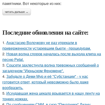
памятники. Вот некоторые из них:
читать дальше →
Последние обновления на сайте:
1.
Анастасию Волочкову не раз упрекали в
приверженности устаревшим бьюти - процедурам.
2.
Новая волна споров началась после выхода клипа на
песню Petal.
3.
Соцсети захлестнула волна тревожных сообщений о
загадочном "Июньском Феномене".
4.
Забудьте о Деми Мур и её "Субстанции" - у нас
готовится ответ, который невозможно было даже
вообразить.
5.
Исхудавшая жена цекало врывается в нашу ленту на
тонких ножках.
6.
По сообщениям СМИ, в сизо "Печатники" Диану