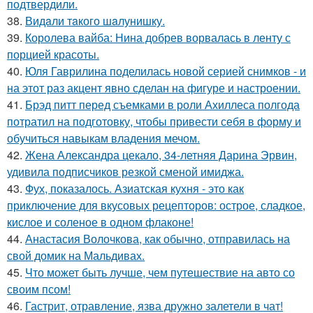
подтвердили.
38.
Видaли тaкого шaлунишку.
39.
Королева вайба: Нина добрев ворвалась в ленту с
порцией красоты.
40.
Юля Гаврилина поделилась новой серией снимков - и
на этот раз акцент явно сделан на фигуре и настроении.
41.
Брэд питт перед съемками в роли Ахиллеса полгода
потратил на подготовку, чтобы привести себя в форму и
обучиться навыкам владения мечом.
42.
Жена Александра цекало, 34-летняя Дарина Эрвин,
удивила подписчиков резкой сменой имиджа.
43.
Фух, показалось. Азиатская кухня - это как
приключение для вкусовых рецепторов: острое, сладкое,
кислое и соленое в одном флаконе!
44.
Анастасия Волочкова, как обычно, отправилась на
свой домик на Мальдивах.
45.
Что может быть лучше, чем путешествие на авто со
своим псом!
46.
Гастрит, отравление, язва дружно залетели в чат!