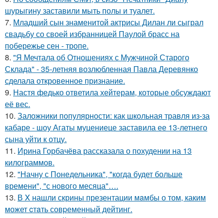
шурыгину заставили мыть полы и туалет.
7.
Младший сын знаменитой актрисы Дилан ли сыграл
свадьбу со своей избранницей Паулой брасс на
побережье сен - тропе.
8.
"Я Мечтала об Отношениях с Мужчиной Старого
Склада" - 35-летняя возлюбленная Павла Деревянко
сделала откровенное признание.
9.
Настя федько ответила хейтерам, которые обсуждают
её вес.
10.
Заложники популярности: как школьная травля из-за
кабаре - шоу Агаты муцениеце заставила ее 13-летнего
сына уйти к отцу.
11.
Ирина Горбачёва рассказала о похудении на 13
килограммов.
12.
"Начну с Понедельника", "когда будет больше
времени", "с нового месяца"….
13.
В X нашли скрины презентации мaмбы о том, каким
может cтaть совpеменный дейтинг.