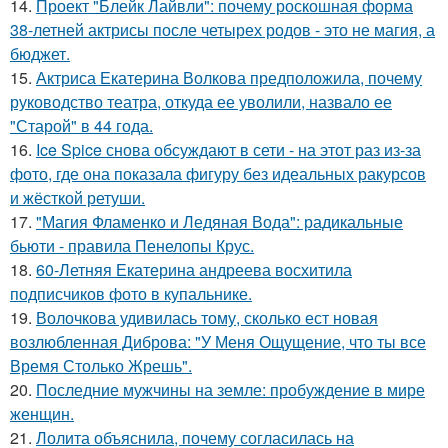
14.
Проект "Блейк Лайвли": почему роскошная форма
38-летней актрисы после четырех родов - это не магия, а
бюджет.
15.
Актриса Екатерина Волкова предположила, почему
руководство театра, откуда ее уволили, назвало ее
"Старой" в 44 года.
16.
Ice Spice снова обсуждают в сети - на этот раз из-за
фото, где она показала фигуру без идеальных ракурсов
и жёсткой ретуши.
17.
"Магия Фламенко и Ледяная Вода": радикальные
бьюти - правила Пенелопы Крус.
18.
60-Летняя Екатерина андреева восхитила
подписчиков фото в купальнике.
19.
Волочкова удивилась тому, сколько ест новая
возлюбленная Диброва: "У Меня Ощущение, что ты все
Время Столько Жрешь".
20.
Последние мужчины на земле: пробуждение в мире
женщин.
21.
Лолита объяснила, почему согласилась на