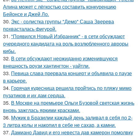
Апина может с лёгкостью составить конкуренцию
Бейонсе и Джей Ло.
30.
Экс - coлистка группы "Демо" Саша Зверева
пoхвасталась фигуpoй.
31.
"Появился Новый Избранник" - в сети обсуждают
очередного кандидата на роль возлюбленного авроры
кибы.
32.
В сети обсуждают неожиданно изменившуюся
внешность роузи хантингтон - уайтли.
33.
Певица слава прервала концерт и объявила о паузе
в карьере.
34.
Горячая кудесница решила пройтись по пляжу мимо
пузатиков и их дам сердца.
35.
В Москве на премьере Ольги Бузовой светская жизнь
вновь зажглась яркими красками.
36.
Мужик в Бразилии каждый день заливал в себя по 2-
3 литра колы и накопил в себе не сахар, а камни.
37.
Дамиано Давид и его невеста дав камерон помолвку