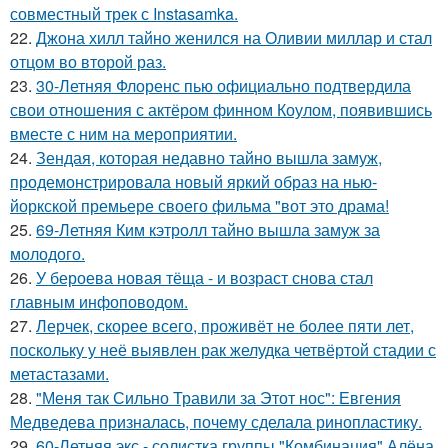
совместный трек с Instasamka.
22.
Джона хилл тайно женился на Оливии миллар и стал
отцом во второй раз.
23.
30-Летняя Флоренс пью официально подтвердила
свои отношения с актёром финном Коулом, появившись
вместе с ним на мероприятии.
24.
Зендая, которая недавно тайно вышла замуж,
продемонстрировала новый яркий образ на нью-
йоркской премьере своего фильма "вот это драма!
25.
69-Летняя Ким кэтролл тайно вышла замуж за
молодого.
26.
У бероева новая тёща - и возраст снова стал
главным инфоповодом.
27.
Лерчек, скорее всего, проживёт не более пяти лет,
поскольку у неё выявлен рак желудка четвёртой стадии с
метастазами.
28.
"Меня так Сильно Травили за Этот нос": Евгения
Медведева призналась, почему сделала ринопластику.
29.
60-Летняя экс - солистка группы "Комбинация" Алёна