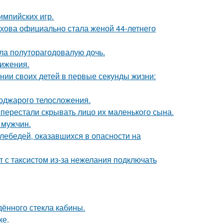
импийских игр.
хова официально стала женой 44-летнего
ла полуторагодовалую дочь.
вижения.
нии своих детей в первые секунды жизни:
поджарого телосложения.
 перестали скрывать лицо их маленького сына.
 мужчин.
лебедей, оказавшихся в опасности на
т с таксистом из-за нежелания подключать
ённого стекла кабины.
ке.