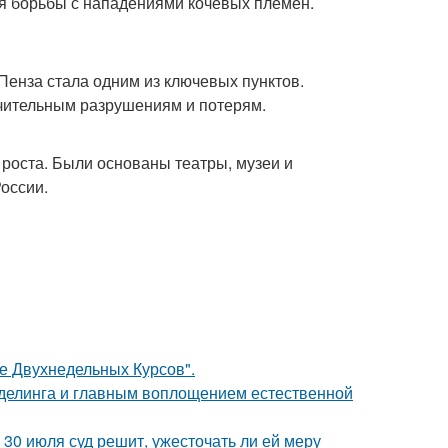
я борьбы с нападениями кочевых племен.
енза стала одним из ключевых пунктов.
ачительным разрушениям и потерям.
 роста. Были основаны театры, музеи и
России.
ле Двухнедельных Курсов".
оделинга и главным воплощением естественной
30 июля суд решит, ужесточать ли ей меру