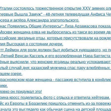
Италии состоялось торжественное открытие XXV зимних ол
первые Вышла Замуж" - 48-летняя телеведущая Анфиса Че
сера и актёра Александра златопольского.
 нас Появились Общие Интересы": Лиза Арзамасова показа
Москве женщина едва не выбросилась из такси во время д
ссийские звездные отцы, которые присутствовали на рожде
ия Высоцкая о состоянии дочери.
тт Деймон для роли должен был добиться худощавого, но 
-Летний Венсан Кассель и его возлюбленная Нара баптиста
ёные выяснили, что женские ягодицы реально успокаивают
лый случай дня: казахский мужчина спас пару влюблённых 
зшем озере.
красноярском крае женщина - пассажир вступила в конфлик
ики.
ловко он придумал это!
рина кросс поделилась фото с отдыха и ответила хейтерам.
йс из Европы в Бразилию пришлось отменить из-за поврежд
ачала это выглядело как обычная сцена на детской площад