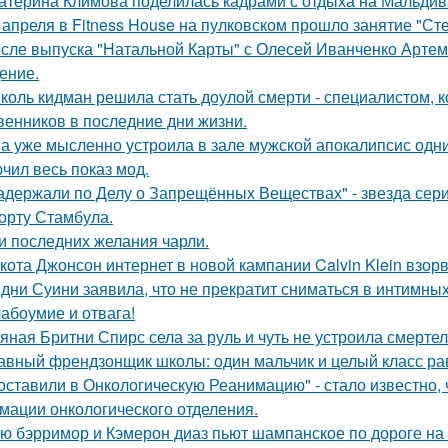
атерина Климова поделилась кадрами с отдыха на Мальдив
 апреля в Fitness House на пулковском прошло занятие "Ст
сле выпуска "Натальной Карты" с Олесей Иванченко Артеми
ение.
коль кидман решила стать доулой смерти - специалистом,
венников в последние дни жизни.
а уже мысленно устроила в зале мужской апокалипсис одн
чил весь показ мод.
адержали по Делу о Запрещённых Веществах" - звезда сери
орту Стамбула.
и последних желания чарли.
кота Джонсон интернет в новой кампании Calvin Klein взор
дни Суини заявила, что не прекратит сниматься в интимных
абоумие и отвага!
яная Бритни Спирс села за руль и чуть не устроила смерте
авный френдзонщик школы: один мальчик и целый класс ра
оставили в Онкологическую Реанимацию" - стало известно, 
мации онкологического отделения.
ю бэрримор и Кэмерон диаз пьют шампанское по дороге на 