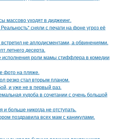
сы массово уходят в диджеинг.
Реальность" сняли с печати на фоне угроз её
т встретил не аплодисментами, а обвинениями.
пт летнего десерта.
е исполнения роли мамы стиффлера в комедии
е фото на пляже.
ол резко стал вторым планом.
й, и уже не в первый раз.
емальная худоба в сочетании с очень большой
я и больше никогда не отступать.
ором поздравила всех мам с каникулами.