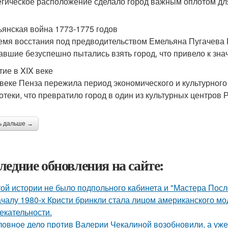
егическое расположение сделало город важным оплотом дл
ьянская война 1773-1775 годов
емя восстания под предводительством Емельяна Пугачева П
авшие безуспешно пытались взять город, что привело к зн
тие в XIX веке
 веке Пенза пережила период экономического и культурного
отеки, что превратило город в один из культурных центров 
ь дальше →
ледние обновления на сайте:
той истории не было подпольного кабинета и "Мастера Пос
ачалу 1980-х Кристи бринкли стала лицом американского м
екательности.
ловное дело против Валерии Чекалиной возобновили, а уже 