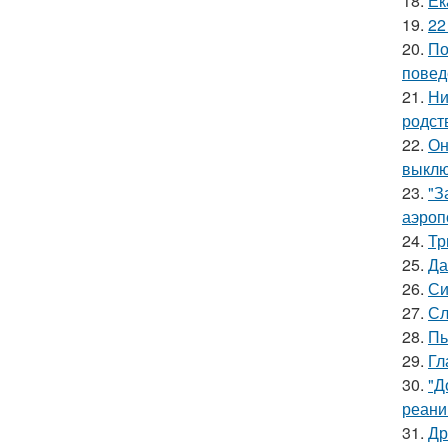
18.
Ек
19.
22
20.
По
повед
21.
Ни
родст
22.
Он
выклю
23.
"З
аэроп
24.
Тр
25.
Да
26.
Си
27.
Сл
28.
Пь
29.
Гл
30.
"Д
реани
31.
Др