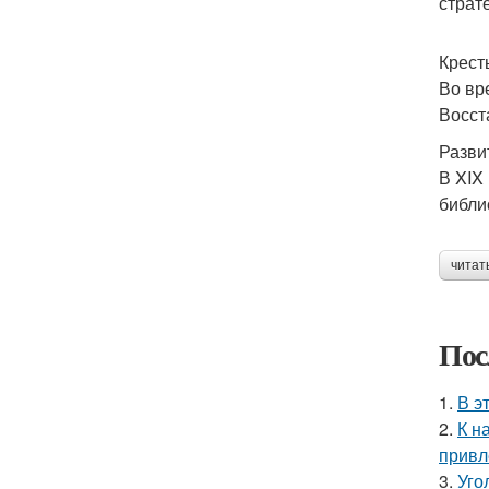
страт
Крест
Во вр
Восст
Разви
В XIX
библи
читат
Пос
1.
В э
2.
К н
привл
3.
Уго