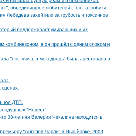
ах и вызвала бурную реакцию поклонников.
еп+", объединившее любителей степ - аэробики.
я Лебедева захейтили за грубость и токсичное
 который поддерживает умирающих и их
им комбинезоном, а он пришёл с одним словом и
ала "постучись в мою дверь" была арестована в
вала.
 сценах.
льное ДТП.
внодушных "Невест".
что 33-летняя Валерия Чекалина находится в
премьеру "Ангелов Чарли" в Нью-йорке, 2003