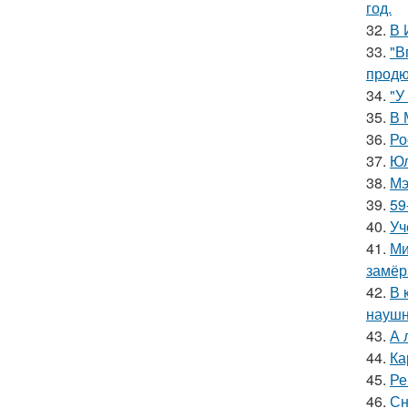
год.
32.
В 
33.
"В
продю
34.
"У
35.
В 
36.
Ро
37.
Юл
38.
Мэ
39.
59
40.
Уч
41.
Ми
замёр
42.
В 
наушн
43.
А 
44.
Ка
45.
Ре
46.
Сн