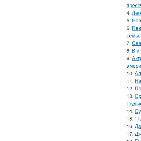
пресе
4.
Лег
5.
Нов
6.
Пeв
семье
7.
Сва
8.
В и
9.
Акт
амери
10.
Ал
11.
На
12.
По
13.
Ср
грудь
14.
Су
15.
"Т
16.
Да
17.
Дж