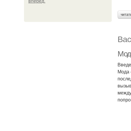
вперёд.
читат
Вас
Мод
Введ
Мода 
после
вызыв
между
попро