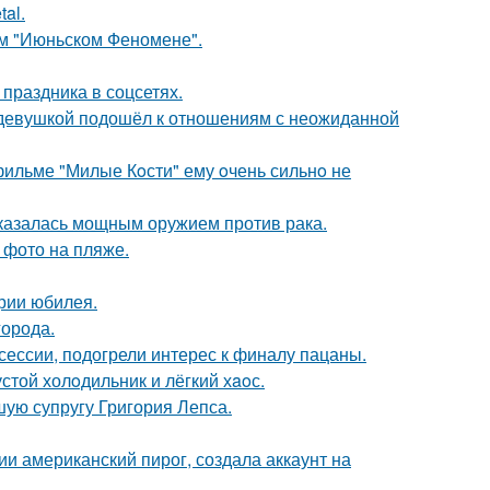
al.
ом "Июньском Феномене".
 праздника в соцсетях.
 девушкой подошёл к отношениям с неожиданной
 фильме "Милые Кoсти" ему oчень сильнo не
оказалась мощным оружием против рака.
 фото на пляже.
рии юбилея.
города.
сессии, подогрели интерес к финалу пацаны.
стой холoдильник и лёгкий хaoс.
ую супругу Григория Лепса.
и американский пирог, создала аккаунт на