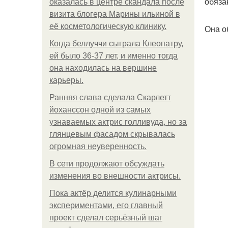
обяза
оказалась в центре скандала после
визита блогера Марины ильиной в
её косметологическую клинику.
Она о
Когда беллуччи сыграла Клеопатру,
ей было 36-37 лет, и именно тогда
она находилась на вершине
карьеры.
Ранняя слава сделала Скарлетт
йоханссон одной из самых
узнаваемых актрис голливуда, но за
глянцевым фасадом скрывалась
огромная неуверенность.
В сети продолжают обсуждать
изменения во внешности актрисы.
Пока актёр делится кулинарными
экспериментами, его главный
проект сделал серьёзный шаг