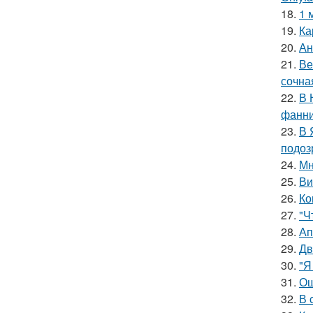
18.
1 
19.
Ка
20.
Ан
21.
Ве
сочна
22.
В 
фанни
23.
В 
подоз
24.
Мн
25.
Ви
26.
Ко
27.
"Ч
28.
Ап
29.
Дв
30.
"Я
31.
Ош
32.
В 