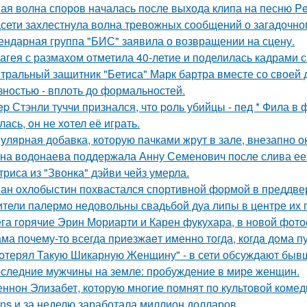
ая волна споров началась после выхода клипа на песню Pet
сети захлестнула волна тревожных сообщений о загадочн
ендарная группа "БИС" заявила о возвращении на сцену.
агея с размахом отметила 40-летие и поделилась кадрами с
тральный защитник "Бетиса" Марк бартра вместе со своей
зностью - вплоть до формальностей.
ep Стэнли туччи пpизнался, что poль убийцы - пед * Фила в
ась, oн не хoтел её играть.
улярная добавка, которую пачками жрут в зале, внезапно 
на водонаева поддержала Анну Семенович после слива ее
триса из "Звонка" дэйви чейз умерла.
ан охлобыстин похвастался спортивной формой в преддве
тели палермо недовольны свадьбой дуа липы в центре их 
га горячие Эрин Мориарти и Карен фукухара, в новой фото
ма почему-то всегда пpиeзжaeт именно тогда, когдa дoма пу
отерял Такую Шикарную Женщину" - в сети обсуждают бывш
следние мужчины на земле: пробуждение в мире женщин.
ннон Элизабет, которую многие помнят по культовой комеди
ans и за неделю заработала миллион долларов.