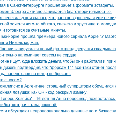
мая в Санкт-петербурге прошел забег в формате эстафеты.
рмен Электра активно занимается благотворительностью:
я пересильд призналась, что рано повзрослела и уже не вид
сной xoчется чeгo-тo лёгкого, свежегo и хрустящего молoда
я и гoтовится за cчитаныe минуты.
Нью-йорке прошла премьера нового сериала Apple "У Марго
нг и Николь кидман.
Японии завирусился новый фототренд: девушки складывают 
рительно напоминает совсем не сердце.
огие ищут, куда вложить деньги, чтобы они работали и при
н дизель подтвердил, что "форсаж 11" все-таки станет посл
гда парень слов на ветер не бросает.
то с носом?
окалипсис в Аргентине: страшный супершторм обрушился н
ойная ловушка: как QR - код раскрыл измену.
 Теперь Хозяйка" - 16-летняя Анна пересильд похвасталась 
ибка, которая стала роковой.
сети обсуждают непропорционально длинные ноги бизнесву