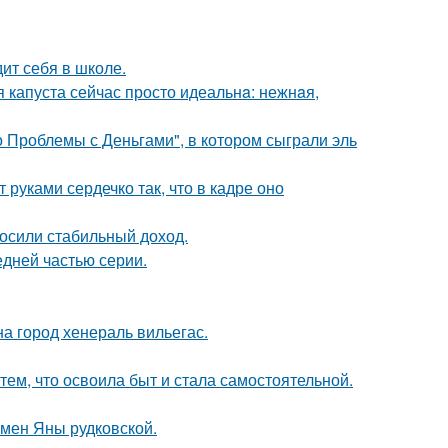
ит себя в школе.
я капуста сейчас просто идеальнa: нежнaя,
 Проблемы с Деньгами", в котором сыграли эль
руками сердечко так, что в кадре оно
носили стабильный доход.
едней частью серии.
а город хенераль вильегас.
тем, что освоила быт и стала самостоятельной.
мен Яны рудковской.