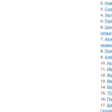
2.
Нов
3.
Соц
4.
Лег
5.
Пел
6.
Цен
серьё
7.
Акт
нpавил
8.
Поп
9.
Алё
10.
Ак
11.
Ив
12.
Жи
13.
Ме
14.
Ма
15.
"П
16.
По
17.
Ше
Onlyf