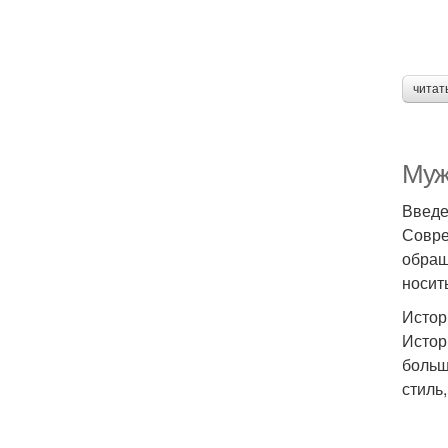
читат
Муж
Введ
Совре
обращ
носит
Истор
Истор
больш
стиль