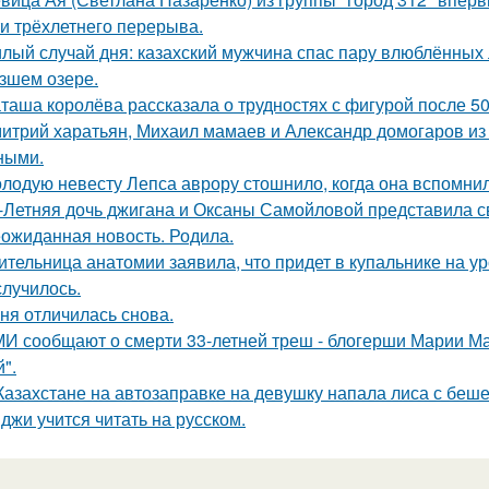
ти трёхлетнего перерыва.
лый случай дня: казахский мужчина спас пару влюблённых 
зшем озере.
таша королёва рассказала о трудностях с фигурой после 50
итрий харатьян, Михаил мамаев и Александр домогаров из
ными.
лодую невесту Лепса аврору стошнило, когда она вспомни
-Летняя дочь джигана и Оксаны Самойловой представила с
ожиданная новость. Родила.
ительница анатомии заявила, что придет в купальнике на урок
случилось.
ня отличилась снова.
И сообщают о смерти 33-летней треш - блогерши Марии Ма
".
Казахстане на автозаправке на девушку напала лиса с беше
джи учится читать на русском.