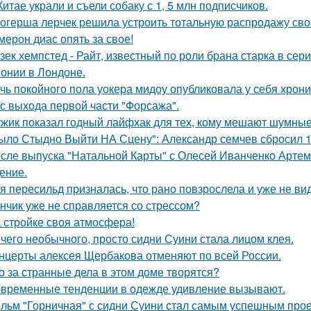
Китае украли и съели собаку с 1, 5 млн подписчиков.
огерша лерчек решила устроить тотальную распродажу сво
мерон диас опять за свое!
зек хемпстед - Райт, известный по роли брана старка в сер
онии в Лондоне.
чь покойного пола уокера мидоу опубликовала у себя хроник
 с выхода первой части "Форсажа".
жик показал годный лайфхак для тех, кому мешают шумные
ыло Стыдно Выйти НА Сцену": Александр семчев сбросил 100
сле выпуска "Натальной Карты" с Олесей Иванченко Артеми
ение.
я пересильд призналась, что рано повзрослела и уже не вид
нчик уже не справляется со стрессом?
 стройке своя атмосфера!
чего необычного, просто сидни Суини стала лицом клея.
нцерты алексея Щербакова отменяют по всей России.
о за странные дела в этом доме творятся?
временные тенденции в одежде удивление вызывают.
льм "Горничная" с сидни Суини стал самым успешным проек