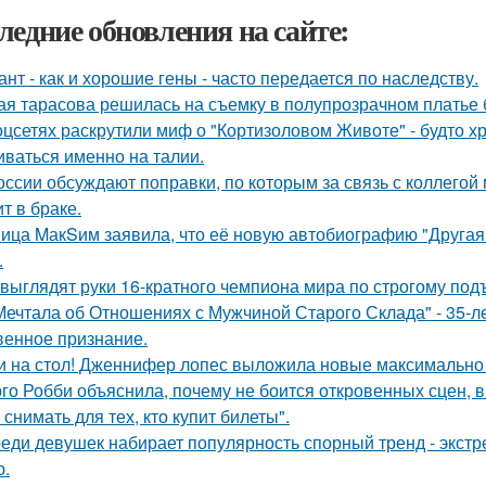
ледние обновления на сайте:
ант - как и хорошие гены - часто передается по наследству.
ая тарасова решилась на съемку в полупрозрачном платье 
оцсетях раскрутили миф о "Кортизоловом Животе" - будто х
иваться именно на талии.
оссии обсуждают поправки, по которым за связь с коллегой 
т в браке.
ица MакSим заявила, что её новую автобиографию "Другая 
.
 выглядят руки 16-кратного чемпиона мира по строгому под
Мечтала об Отношениях с Мужчиной Старого Склада" - 35-
венное признание.
и на стол! Дженнифер лопес выложила новые максимально
го Робби объяснила, почему не боится откровенных сцен, в 
снимать для тех, кто купит билеты".
еди девушек набирает популярность спорный тренд - экстр
ю.