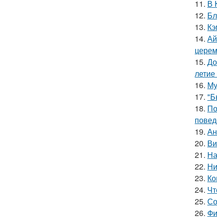
11.
В 
12.
Бл
13.
Кэ
14.
Ай
церем
15.
До
летие
16.
Му
17.
"Б
18.
По
повед
19.
Ан
20.
Ви
21.
На
22.
Ни
23.
Ко
24.
Чт
25.
Со
26.
Фи