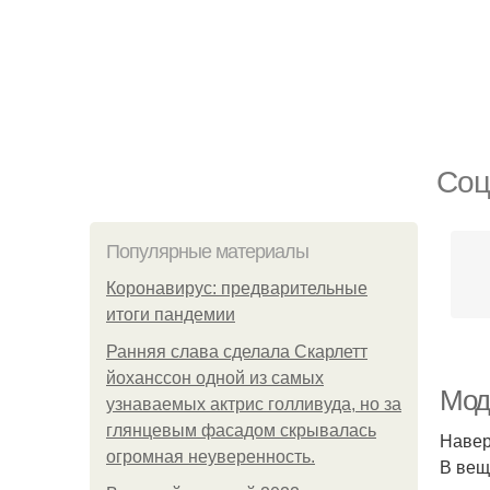
Соц
Популярные материалы
Коронавирус: предварительные
итоги пандемии
Ранняя слава сделала Скарлетт
йоханссон одной из самых
Мод
узнаваемых актрис голливуда, но за
глянцевым фасадом скрывалась
Навер
огромная неуверенность.
В вещ