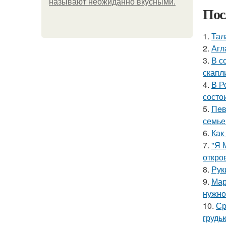
называют неожиданно вкусными.
Пос
1.
Тал
2.
Агл
3.
В с
скапл
4.
В Р
состои
5.
Пeв
семье
6.
Как
7.
"Я 
откро
8.
Рук
9.
Мар
нужно 
10.
Ср
грудь