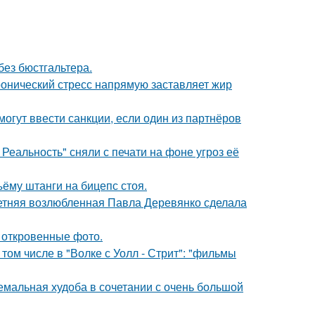
без бюстгальтера.
ронический стресс напрямую заставляет жир
могут ввести санкции, если один из партнёров
Реальность" сняли с печати на фоне угроз её
ъёму штанги на бицепс стоя.
летняя возлюбленная Павла Деревянко сделала
 откровенные фото.
том числе в "Волке с Уолл - Стрит": "фильмы
емальная худоба в сочетании с очень большой