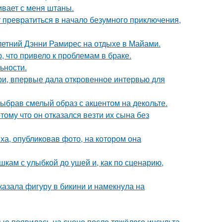
гивает с меня штаны.
т превратиться в начало безумного приключения,
летний Дэнни Рамирес на отдыхе в Майами.
 что привело к проблемам в браке.
ьности.
ори, впервые дала откровенное интервью для
ыбрав смелый образ с акцентом на декольте.
ому что он отказался везти их сына без
а, опубликовав фото, на котором она
кам с улыбкой до ушей и, как по сценарию,
азала фигуру в бикини и намекнула на
ые появилась на сцене после тяжёлого инсульта