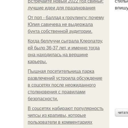
стиль
Встречайте новый 2022 год свиньи:
впишу
лучшие идеи для празднования
От поп - баллад к гроулингу: почему
Юлия савичева не выдержала
бунта собственной аудитории.
Когда беллуччи сыграла Клеопатру,
ей было 36-37 лет, и именно тогда
она находилась на вершине
карьеры.
Пышная посетительница парка
развлечений устроила обсуждение
в соцсетях после неожиданного
столкновения с правилами
безопасности.
В соцсетях набирают популярность
читат
чипсы из крапивы, которые
пользователи в комментариях