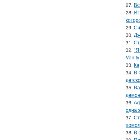
27.
Вс
28.
Ис
котор
29.
Сч
30.
Дж
31.
Съ
32.
"Я
Vanity 
33.
Ка
34.
В 
детско
35.
Ва
демон
36.
Аф
одна 
37.
Ст
помол
38.
В 
39.
Пе