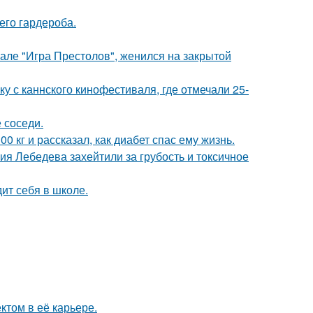
его гардероба.
иале "Игра Престолов", женился на закрытой
у с каннского кинофестиваля, где отмечали 25-
 соседи.
 кг и рассказал, как диабет спас ему жизнь.
я Лебедева захейтили за грубость и токсичное
ит себя в школе.
том в её карьере.