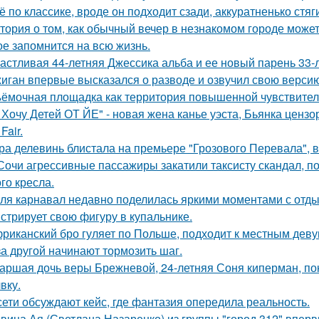
ё по классике, вроде он подходит сзади, аккуратненько стя
тория о том, как обычный вечер в незнакомом городе може
ое запомнится на всю жизнь.
астливая 44-летняя Джессика альба и ее новый парень 33-
иган впервые высказался о разводе и озвучил свою версию,
ёмочная площадка как территория повышенной чувствител
 Хочу Детей ОТ ЙЕ" - новая жена канье уэста, Бьянка ценз
Fair.
ра делевинь блистала на премьере "Грозового Перевала", в
Сочи агрессивные пассажиры закатили таксисту скандал, пот
го кресла.
ля карнавал недавно поделилась яркими моментами с отдых
стрирует свою фигуру в купальнике.
риканский бро гуляет по Польше, подходит к местным девуш
за другой начинают тормозить шаг.
аршая дочь веры Брежневой, 24-летняя Соня киперман, пок
вку.
сети обсуждают кейс, где фантазия опередила реальность.
вица Ая (Светлана Назаренко) из группы "город 312" вперв