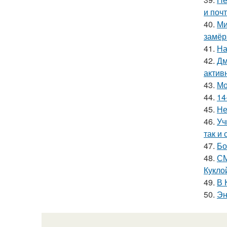
и поч
40.
Ми
замёр
41.
На
42.
Дм
актив
43.
Мо
44.
14
45.
Не
46.
Уч
так и 
47.
Бо
48.
СМ
Куклой
49.
В 
50.
Эн