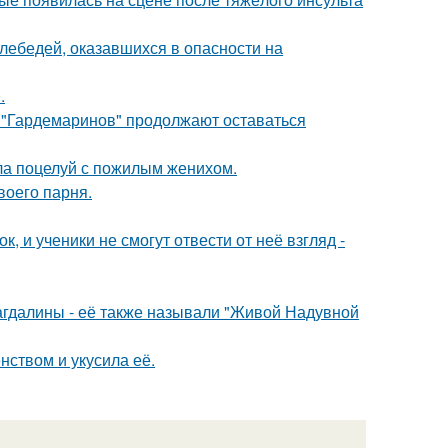
лебедей, оказавшихся в опасности на
.
 "Гардемаринов" продолжают оставаться
ла поцелуй с пожилым женихом.
воего парня.
, и ученики не смогут отвести от неё взгляд -
гдалины - её также называли "Живой Надувной
нством и укусила её.