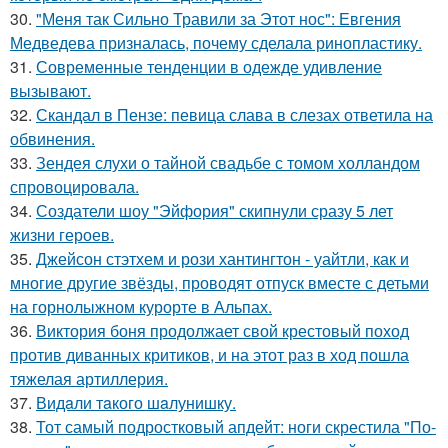
30.
"Меня так Сильно Травили за Этот нос": Евгения
Медведева призналась, почему сделала ринопластику.
31.
Современные тенденции в одежде удивление
вызывают.
32.
Скандал в Пензе: певица слава в слезах ответила на
обвинения.
33.
Зендея слухи о тайной свадьбе с томом холландом
спровоцировала.
34.
Создатели шоу "Эйфория" скипнули сразу 5 лет
жизни героев.
35.
Джейсон стэтхем и рози хантингтон - уайтли, как и
многие другие звёзды, проводят отпуск вместе с детьми
на горнолыжном курорте в Альпах.
36.
Виктория боня продолжает свой крестовый поход
против диванных критиков, и на этот раз в ход пошла
тяжелая артиллерия.
37.
Видaли тaкого шaлунишку.
38.
Тот самый подростковый апдейт: ноги скрестила "По-