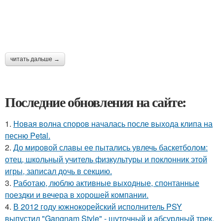
читать дальше →
Последние обновления на сайте:
1.
Новая волна споров началась после выхода клипа на
песню Petal.
2.
До мировой славы ее пытались увлечь баскетболом:
отец, школьный учитель физкультуры и поклонник этой
игры, записал дочь в секцию.
3.
Работаю, люблю активные выходные, спонтанные
поездки и вечера в хорошей компании.
4.
В 2012 году южнокорейский исполнитель PSY
выпустил "Gangnam Style" - шуточный и абсурдный трек,