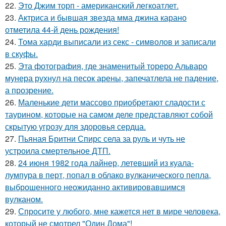
22.
Это Джим торп - американский легкоатлет.
23.
Актриса и бывшая звезда мма джина карано
отметила 44-й день рождения!
24.
Тома харди выписали из секс - символов и записали
в скуфы.
25.
Эта фотография, где знаменитый тореро Альваро
мунера рухнул на песок арены, запечатлела не падение,
а прозрение.
26.
Маленькие дети массово приобретают сладости с
таурином, которые на самом деле представляют собой
скрытую угрозу для здоровья сердца.
27.
Пьяная Бритни Спирс села за руль и чуть не
устроила смертельное ДТП.
28.
24 июня 1982 года лайнер, летевший из куала-
лумпура в перт, попал в облако вулканического пепла,
выброшенного неожиданно активировавшимся
вулканом.
29.
Спросите у любого, мне кажется нет в мире человека,
который не смотрел "Один Дома"!