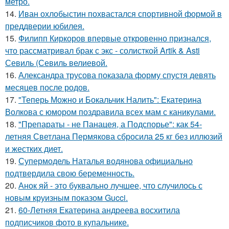
метро.
14.
Иван охлобыстин похвастался спортивной формой в
преддверии юбилея.
15.
Филипп Киркоров впервые откровенно признался,
что рассматривал брак с экс - солисткой Artik & Asti
Севиль (Севиль велиевой.
16.
Александра трусова показала форму спустя девять
месяцев после родов.
17.
"Теперь Можно и Бокальчик Налить": Екатерина
Волкова с юмором поздравила всех мам с каникулами.
18.
"Препараты - не Панацея, а Подспорье": как 54-
летняя Светлана Пермякова сбросила 25 кг без иллюзий
и жестких диет.
19.
Супермодель Наталья водянова официально
подтвердила свою беременность.
20.
Анок яй - это буквально лучшее, что случилось с
новым круизным показом Gucci.
21.
60-Летняя Екатерина андреева восхитила
подписчиков фото в купальнике.