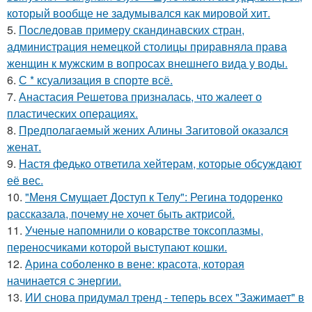
который вообще не задумывался как мировой хит.
5.
Последовав примеру скандинавских стран,
администрация немецкой столицы приравняла права
женщин к мужским в вопросах внешнего вида у воды.
6.
С * ксуализация в спорте всё.
7.
Анастасия Решетова призналась, что жалеет о
пластических операциях.
8.
Предполагаемый жених Алины Загитовой оказался
женат.
9.
Настя федько ответила хейтерам, которые обсуждают
её вес.
10.
"Меня Смущает Доступ к Телу": Регина тодоренко
рассказала, почему не хочет быть актрисой.
11.
Ученые напомнили о коварстве токсоплазмы,
переносчиками которой выступают кошки.
12.
Арина соболенко в вене: красота, которая
начинается с энергии.
13.
ИИ снова придумал тренд - теперь всех "Зажимает" в