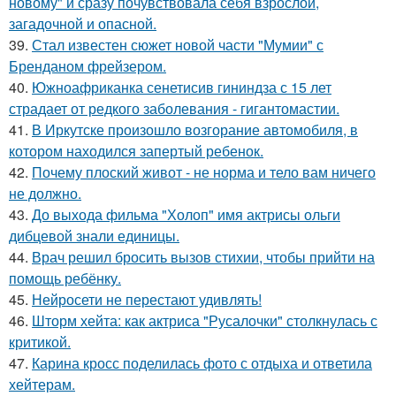
новому" и сразу почувствовала себя взрослой,
загадочной и опасной.
39.
Стал известен сюжет новой части "Мумии" с
Бренданом фрейзером.
40.
Южноафриканка сенетисив гининдза с 15 лет
страдает от редкого заболевания - гигантомастии.
41.
В Иркутске произошло возгорание автомобиля, в
котором находился запертый ребенок.
42.
Почему плоский живот - не норма и тело вам ничего
не должно.
43.
До выхода фильма "Холоп" имя актрисы ольги
дибцевой знали единицы.
44.
Врач решил бросить вызов стихии, чтобы прийти на
помощь ребёнку.
45.
Нейросети не перестают удивлять!
46.
Шторм хейта: как актриса "Русалочки" столкнулась с
критикой.
47.
Карина кросс поделилась фото с отдыха и ответила
хейтерам.